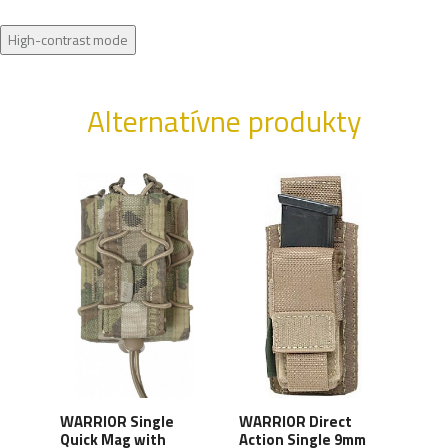
High-contrast mode
Alternatívne produkty
WARRIOR Single
WARRIOR Direct
WAR
le
Quick Mag with
Action Single 9mm
Acti