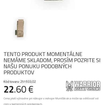
TENTO PRODUKT MOMENTÁLNE
NEMÁME SKLADOM, PROSÍM POZRITE SI
NAŠU PONUKU PODOBNÝCH
PRODUKTOV
Kód tovaru: 251933,02
22
.60 €
Cena platí výhradne pri nákupe v eshope Muničák.sk a môže sa odlišovať od
cien v kamenných predajniach.