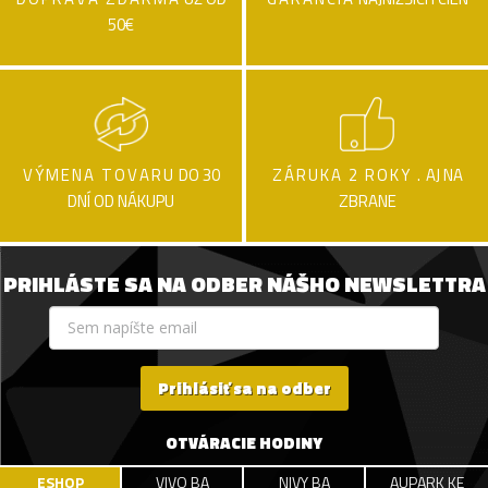
50€
VÝMENA TOVARU
DO 30
ZÁRUKA 2 ROKY .
AJ NA
DNÍ OD NÁKUPU
ZBRANE
PRIHLÁSTE SA NA ODBER NÁŠHO NEWSLETTRA
Prihlásiť sa na odber
OTVÁRACIE HODINY
ESHOP
VIVO BA
NIVY BA
AUPARK KE