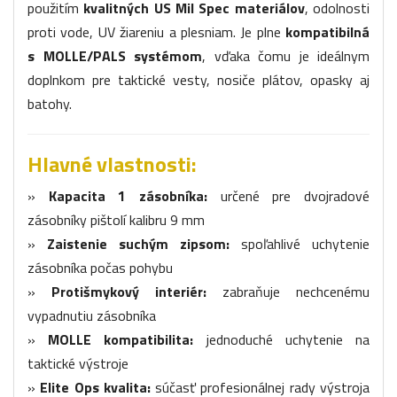
použitím
kvalitných US Mil Spec materiálov
, odolnosti
proti vode, UV žiareniu a plesniam. Je plne
kompatibilná
s MOLLE/PALS systémom
, vďaka čomu je ideálnym
doplnkom pre taktické vesty, nosiče plátov, opasky aj
batohy.
Hlavné vlastnosti:
»
Kapacita 1 zásobníka:
určené pre dvojradové
zásobníky pištolí kalibru 9 mm
»
Zaistenie suchým zipsom:
spoľahlivé uchytenie
zásobníka počas pohybu
»
Protišmykový interiér:
zabraňuje nechcenému
vypadnutiu zásobníka
»
MOLLE kompatibilita:
jednoduché uchytenie na
taktické výstroje
»
Elite Ops kvalita:
súčasť profesionálnej rady výstroja