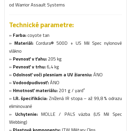
od Warrior Assault Systems
Technické parametre:
»
Farba:
coyote tan
»
Materiál:
Cordura® 500D + US Mil Spec nylonové
vlákno
»
Pevnosť v ťahu:
205 kg
»
Pevnosť v trhu:
6,4 kg
»
Odolnosť voči plesniam a UV žiareniu:
ÁNO
»
Vodoodpudivosť:
ÁNO
»
Hmotnosť materiálu:
201 g / yard²
»
I.R. špecifikácia:
Znížená IR stopa – až 99,8 % odrazu
eliminované
»
Uchytenie:
MOLLE / PALS väzba (US Mil Spec
Webbing)
»
Plastové komponenty:
ITW Military Clips