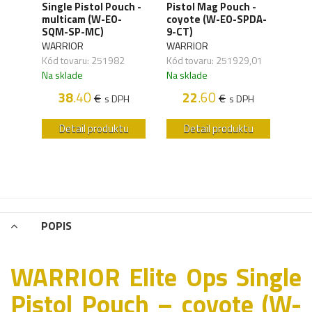
 9mm
Single Pistol Pouch -
Pistol Mag Pouch -
Pist
 (W-
multicam (W-EO-
coyote (W-EO-SPDA-
bla
)
SQM-SP-MC)
9-CT)
BLK
WARRIOR
WARRIOR
WAR
,12
Kód tovaru: 251982
Kód tovaru: 251929,01
Kód 
Na sklade
Na sklade
Na s
H
38
.40
22
.60
€
€
s DPH
s DPH
u
Detail produktu
Detail produktu
POPIS
WARRIOR Elite Ops Single
Pistol Pouch – coyote (W-