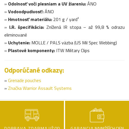
»
Odolnosť voči plesniam a UV žiareniu:
ÁNO
»
Vodoodpudivosť:
ÁNO
»
Hmotnosť materiálu:
201 g / yard²
»
I.R. špecifikácia:
Znížená IR stopa – až 99,8 % odrazu
eliminované
»
Uchytenie:
MOLLE / PALS väzba (US Mil Spec Webbing)
»
Plastové komponenty:
ITW Military Clips
Odporúčané odkazy:
»
Grenade pouches
»
Značka Warrior Assault Systems
DOPRAVA ZDARMA
UŽ OD
GARANCIA
NAJNIŽŠÍCH CIEN