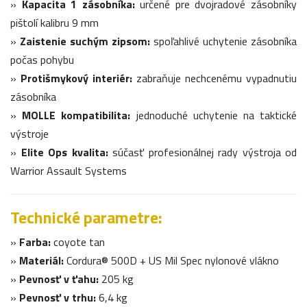
»
Kapacita 1 zásobníka:
určené pre dvojradové zásobníky
pištolí kalibru 9 mm
»
Zaistenie suchým zipsom:
spoľahlivé uchytenie zásobníka
počas pohybu
»
Protišmykový interiér:
zabraňuje nechcenému vypadnutiu
zásobníka
»
MOLLE kompatibilita:
jednoduché uchytenie na taktické
výstroje
»
Elite Ops kvalita:
súčasť profesionálnej rady výstroja od
Warrior Assault Systems
Technické parametre:
»
Farba:
coyote tan
»
Materiál:
Cordura® 500D + US Mil Spec nylonové vlákno
»
Pevnosť v ťahu:
205 kg
»
Pevnosť v trhu:
6,4 kg