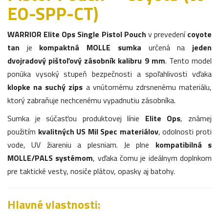
EO-SPP-CT)
WARRIOR Elite Ops Single Pistol Pouch
v prevedení
coyote
tan
je
kompaktná MOLLE sumka
určená na
jeden
dvojradový pištoľový zásobník kalibru 9 mm
. Tento model
ponúka vysoký stupeň bezpečnosti a spoľahlivosti vďaka
klopke na suchý zips
a vnútornému zdrsnenému materiálu,
ktorý zabraňuje nechcenému vypadnutiu zásobníka.
Sumka je súčasťou produktovej línie
Elite Ops
, známej
použitím
kvalitných US Mil Spec materiálov
, odolnosti proti
vode, UV žiareniu a plesniam. Je plne
kompatibilná s
MOLLE/PALS systémom
, vďaka čomu je ideálnym doplnkom
pre taktické vesty, nosiče plátov, opasky aj batohy.
Hlavné vlastnosti: