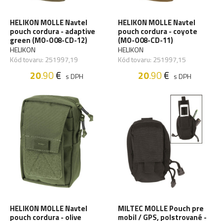
HELIKON MOLLE Navtel
HELIKON MOLLE Navtel
pouch cordura - adaptive
pouch cordura - coyote
green (MO-O08-CD-12)
(MO-O08-CD-11)
HELIKON
HELIKON
Kód tovaru: 251997,19
Kód tovaru: 251997,15
20
.90
€
20
.90
€
s DPH
s DPH
HELIKON MOLLE Navtel
MILTEC MOLLE Pouch pre
pouch cordura - olive
mobil / GPS, polstrované -