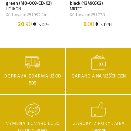
green (MO-O08-CD-02)
black (13490502)
HELIKON
MILTEC
Kód tovaru: 251997,14
Kód tovaru: 251778
20
.90
€
8
.00
€
s DPH
s DPH
DOPRAVA ZDARMA
UŽ OD
GARANCIA
NAJNIŽŠÍCH CIEN
50€
VÝMENA TOVARU
DO 30
ZÁRUKA 2 ROKY .
AJ NA
DNÍ OD NÁKUPU
ZBRANE