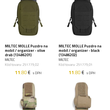
MILTEC MOLLE Puzdro na
MILTEC MOLLE Puzdro na
mobil / organizer - olive
mobil / organizer - black
drab (13486201)
(13486202)
MILTEC
MILTEC
Kód tovaru: 251779,02
Kód tovaru: 251779,01
11
.80
€
11
.80
€
s DPH
s DPH