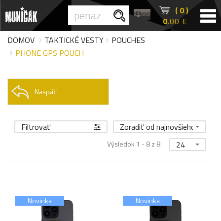
( 0 )
0
.00 €
DOMOV
TAKTICKÉ VESTY
POUCHES
PHONE GPS POUCH
Naspäť
Filtrovať
Zoradiť od najnovšieho
Výsledok 1 - 8 z 8
24
Novinka
Novinka