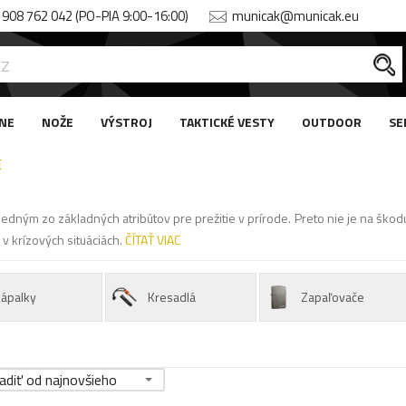
908 762 042 (PO-PIA 9:00-16:00)
municak@municak.eu
NE
NOŽE
VÝSTROJ
TAKTICKÉ VESTY
OUTDOOR
SE
E
jedným zo základných atribútov pre prežitie v prírode. Preto nie je na ško
 v krízových situáciách.
ČÍTAŤ VIAC
Zápalky
Kresadlá
Zapaľovače
adiť od najnovšieho