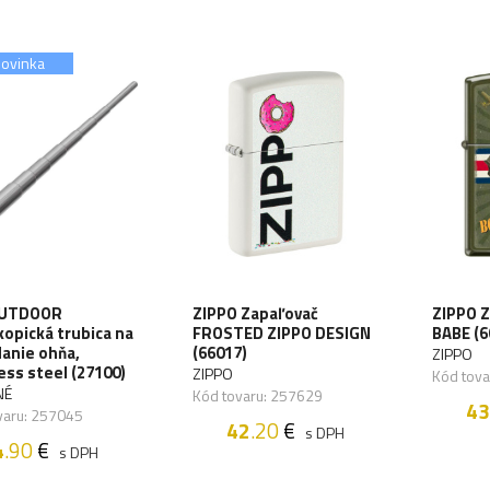
ovinka
OUTDOOR
ZIPPO Zapaľovač
ZIPPO 
opická trubica na
FROSTED ZIPPO DESIGN
BABE (6
anie ohňa,
(66017)
ZIPPO
ess steel (27100)
ZIPPO
Kód tov
NÉ
Kód tovaru: 257629
43
varu: 257045
42
.20
€
s DPH
4
.90
€
s DPH