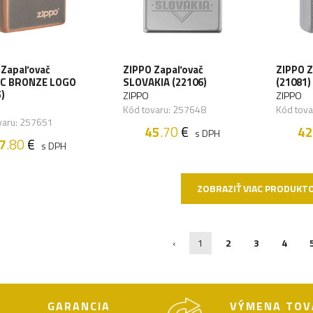
 Zapaľovač
ZIPPO Zapaľovač
ZIPPO 
C BRONZE LOGO
SLOVAKIA (22106)
(21081)
)
ZIPPO
ZIPPO
Kód tovaru: 257648
Kód tov
varu: 257651
45
.70
€
42
s DPH
7
.80
€
s DPH
ZOBRAZIŤ VIAC PRODUKT
‹
1
2
3
4
GARANCIA
VÝMENA TOV