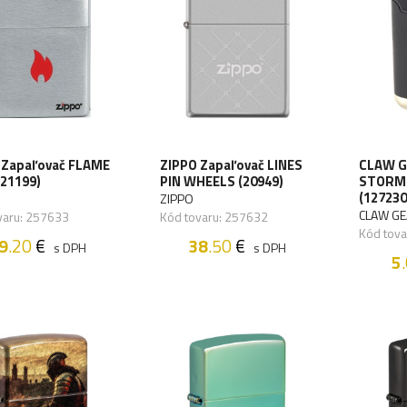
 Zapaľovač FLAME
ZIPPO Zapaľovač LINES
CLAW G
(21199)
PIN WHEELS (20949)
STORM M
(12723
ZIPPO
CLAW G
varu: 257633
Kód tovaru: 257632
Kód tov
9
.20
€
38
.50
€
s DPH
s DPH
5