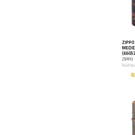
ZIPPO
MEDIE
(66052
ZIPPO
Kód to
6