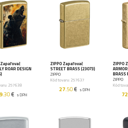
 Zapaľovač
ZIPPO Zapaľovač
ZIPPO 
LY ROAR DESIGN
STREET BRASS (23073)
ARMOR
)
BRASS 
ZIPPO
ZIPPO
Kód tovaru: 257637
varu: 257638
Kód tov
27
.50
€
s DPH
9
.30
€
72
s DPH