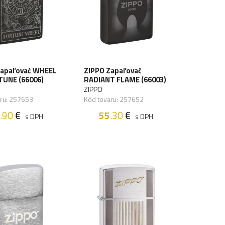
Zapaľovač WHEEL
ZIPPO Zapaľovač
TUNE (66006)
RADIANT FLAME (66003)
ZIPPO
aru: 257653
Kód tovaru: 257652
.90
€
55
.30
€
s DPH
s DPH