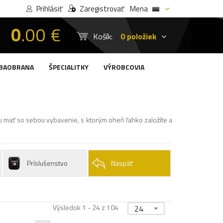
Prihlásiť
Zaregistrovať
Mena
0
.00 €
Košík:
0 položiek
BAOBRANA
ŠPECIALITKY
VÝROBCOVIA
du mať so sebou vybavenie, s ktorým oheň ľahko založíte a
Príslušenstvo
Naspäť
Výsledok 1 - 24 z 104
24