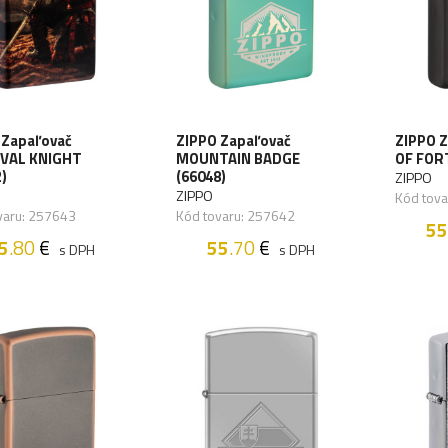
 Zapaľovač
ZIPPO Zapaľovač
ZIPPO 
VAL KNIGHT
MOUNTAIN BADGE
OF FOR
)
(66048)
ZIPPO
ZIPPO
Kód tov
varu: 257643
Kód tovaru: 257642
55
5
.80
€
55
.70
€
s DPH
s DPH