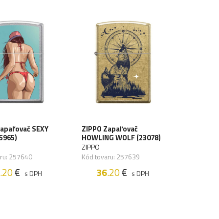
Zapaľovač SEXY
ZIPPO Zapaľovač
5965)
HOWLING WOLF (23078)
ZIPPO
aru: 257640
Kód tovaru: 257639
.20
€
36
.20
€
s DPH
s DPH