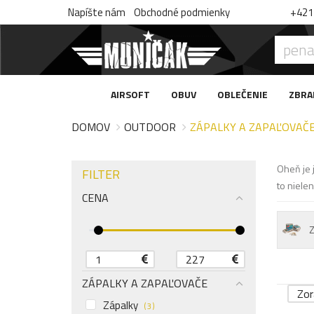
Napíšte nám
Obchodné podmienky
+421 
AIRSOFT
OBUV
OBLEČENIE
ZBRA
DOMOV
OUTDOOR
ZÁPALKY A ZAPAĽOVAČ
Oheň je 
FILTER
to nielen
CENA
ZÁPALKY A ZAPAĽOVAČE
Zor
Zápalky
( 3 )