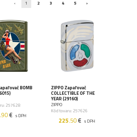
‹
1
2
3
4
5
›
Zapaľovač BOMB
ZIPPO Zapaľovač
6015)
COLLECTIBLE OF THE
YEAR (29160)
ZIPPO
aru: 257628
Kód tovaru: 257626
.90
€
s DPH
225
.50
€
s DPH