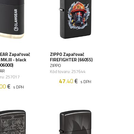
EAR Zapaľovač
ZIPPO Zapaľovač
K.III - black
FIREFIGHTER (66055)
006000)
ZIPPO
EAR
Kód tovaru: 257644
aru: 257017
47
.40
€
s DPH
.00
€
s DPH