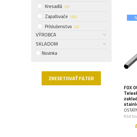
Kresadlá
( 3 )
Zapaľovače
N
( 52 )
Príslušenstvo
( 2 )
VÝROBCA
SKLADOM
Novinka
ZRESETOVAŤ FILTER
FOX 
Telesk
zaklad
stainl
OSTAT
Kód to