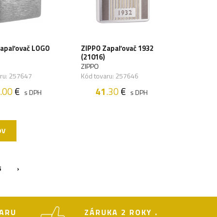
Zapaľovač LOGO
ZIPPO Zapaľovač 1932
(21016)
ZIPPO
aru: 257647
Kód tovaru: 257646
.00
€
41
.30
€
s DPH
s DPH
OV
5
›
ARU
ZÁRUKA 2 ROKY .