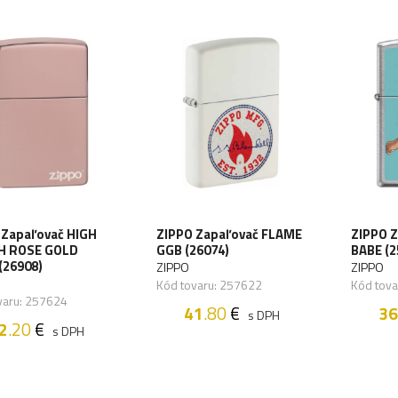
 Zapaľovač HIGH
ZIPPO Zapaľovač FLAME
ZIPPO 
H ROSE GOLD
GGB (26074)
BABE (2
(26908)
ZIPPO
ZIPPO
Kód tovaru: 257622
Kód tov
varu: 257624
41
.80
€
36
s DPH
2
.20
€
s DPH