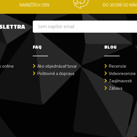
NAJNIŽŠÍCH CIEN
DO 30 DNÍ OD NÁ
WSLETTRA
FAQ
BLOG
 online
Ako objednávať tovar
Recenzie
Poštovné a doprava
Videorecenzie
Zaujímavosti
Zábava