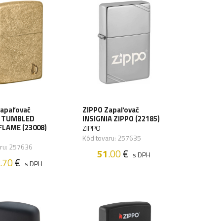
Zapaľovač
ZIPPO Zapaľovač
 TUMBLED
INSIGNIA ZIPPO (22185)
FLAME (23008)
ZIPPO
Kód tovaru: 257635
aru: 257636
51
.00
€
s DPH
.70
€
s DPH