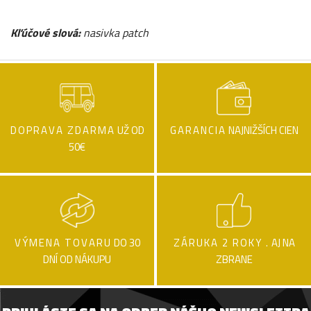
Kľúčové slová:
nasivka patch
DOPRAVA ZDARMA
UŽ OD
GARANCIA
NAJNIŽŠÍCH CIEN
50€
VÝMENA TOVARU
DO 30
ZÁRUKA 2 ROKY .
AJ NA
DNÍ OD NÁKUPU
ZBRANE