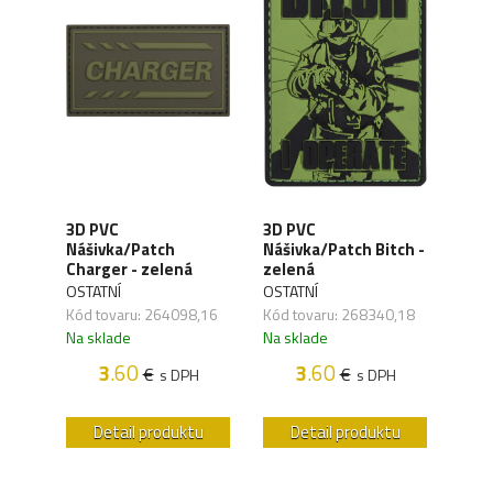
3D PVC
3D PVC
3D 
ove
Nášivka/Patch
Nášivka/Patch Bitch -
Náši
Charger - zelená
zelená
zel
OSTATNÍ
OSTATNÍ
OSTA
,18
Kód tovaru: 264098,16
Kód tovaru: 268340,18
Kód 
Na sklade
Na sklade
Na s
3
.60
3
.60
€
€
H
s DPH
s DPH
u
Detail produktu
Detail produktu