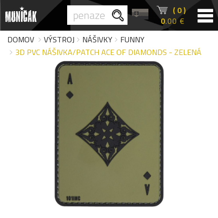
( 0 )
0
.00 €
DOMOV
VÝSTROJ
NÁŠIVKY
FUNNY
3D PVC NÁŠIVKA/PATCH ACE OF DIAMONDS - ZELENÁ