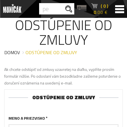
( 0 )
0
.00 €
ODSTÚPENIE OD
ZMLUVY
DOMOV
ODSTÚPENIE OD ZMLUVY
Ak chcete odstúpiť od zmluvy uzavretej na diaľku, vyplňte prosím
formulár nižšie. Po odoslaní vám bezodkladne zašleme potvrdenie o
doručení oznámenia na uvedený e-mail.
ODSTÚPENIE OD ZMLUVY
MENO A PRIEZVISKO *