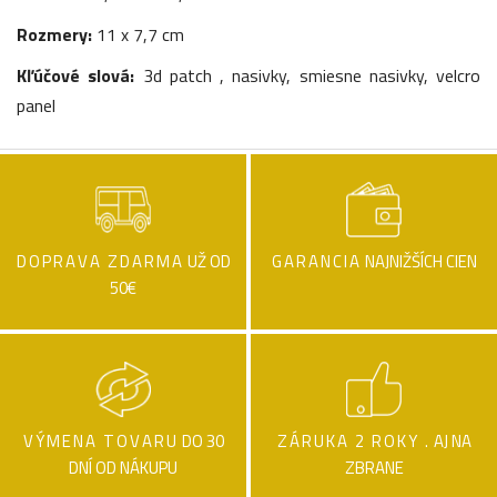
Rozmery:
11 x 7,7 cm
Kľúčové slová:
3d patch , nasivky, smiesne nasivky, velcro
panel
DOPRAVA ZDARMA
UŽ OD
GARANCIA
NAJNIŽŠÍCH CIEN
50€
VÝMENA TOVARU
DO 30
ZÁRUKA 2 ROKY .
AJ NA
DNÍ OD NÁKUPU
ZBRANE