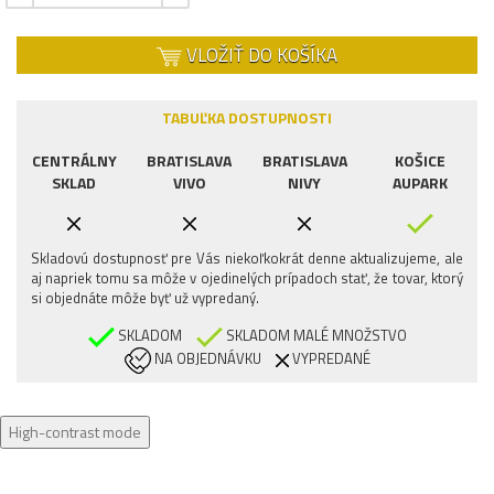
VLOŽIŤ DO KOŠÍKA
TABUĽKA DOSTUPNOSTI
CENTRÁLNY
BRATISLAVA
BRATISLAVA
KOŠICE
SKLAD
VIVO
NIVY
AUPARK
Skladovú dostupnosť pre Vás niekoľkokrát denne aktualizujeme, ale
aj napriek tomu sa môže v ojedinelých prípadoch stať, že tovar, ktorý
si objednáte môže byť už vypredaný.
SKLADOM
SKLADOM MALÉ MNOŽSTVO
NA OBJEDNÁVKU
VYPREDANÉ
High-contrast mode