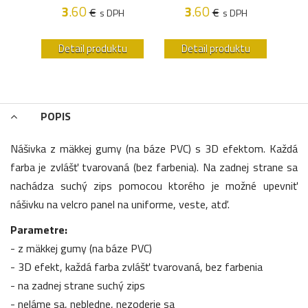
3
.60
3
.60
€
€
s DPH
s DPH
H
u
Detail produktu
Detail produktu
POPIS
Nášivka z mäkkej gumy (na báze PVC) s 3D efektom. Každá
farba je zvlášť tvarovaná (bez farbenia). Na zadnej strane sa
nachádza suchý zips pomocou ktorého je možné upevniť
nášivku na velcro panel na uniforme, veste, atď.
Parametre:
- z mäkkej gumy (na báze PVC)
- 3D efekt, každá farba zvlášť tvarovaná, bez farbenia
- na zadnej strane suchý zips
- neláme sa, nebledne, nezoderie sa