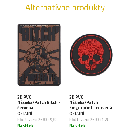
Alternatívne produkty
3D PVC
3D PVC
3D 
Nášivka/Patch Bitch -
Nášivka/Patch
Náš
červená
Fingerprint - červená
- če
vá
OSTATNÍ
OSTATNÍ
OSTA
Kód tovaru: 268335,82
Kód tovaru: 268341,28
Kód 
,30
Na sklade
Na sklade
Na s