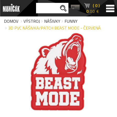
( 0 )
0
.00 €
DOMOV
VÝSTROJ
NÁŠIVKY
FUNNY
3D PVC NÁŠIVKA/PATCH BEAST MODE - ČERVENÁ