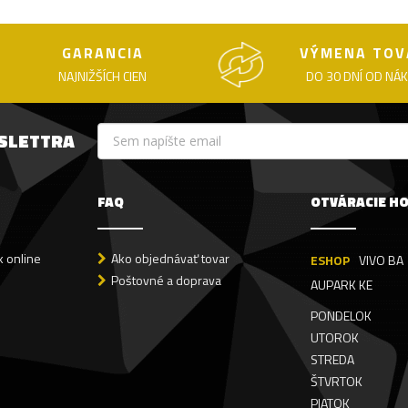
GARANCIA
VÝMENA TOV
NAJNIŽŠÍCH CIEN
DO 30 DNÍ OD NÁ
WSLETTRA
FAQ
OTVÁRACIE H
 online
Ako objednávať tovar
ESHOP
VIVO BA
Poštovné a doprava
AUPARK KE
PONDELOK
UTOROK
STREDA
ŠTVRTOK
PIATOK