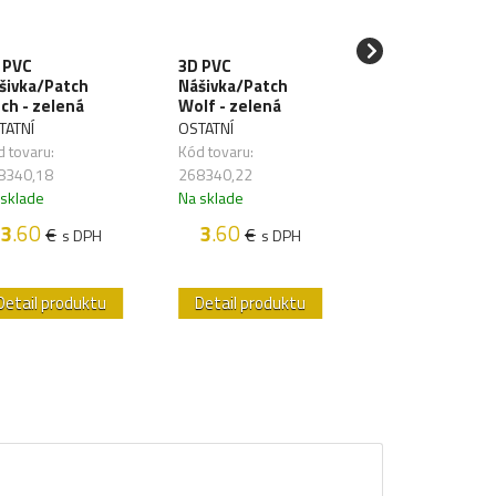
 PVC
3D PVC
3D PVC
šivka/Patch
Nášivka/Patch
Nášivka/Patch
tch - zelená
Wolf - zelená
Dragon - zelen
TATNÍ
OSTATNÍ
OSTATNÍ
 tovaru:
Kód tovaru:
Kód tovaru:
8340,18
268340,22
268340,89
 sklade
Na sklade
Na sklade
3
.60
3
.60
3
.60
€
€
€
s DPH
s DPH
s DP
Detail produktu
Detail produktu
Detail produk