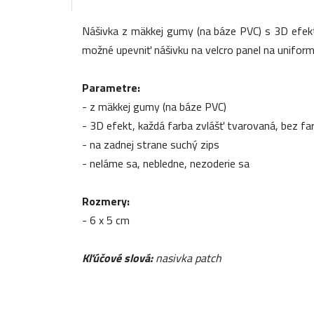
Nášivka z mäkkej gumy (na báze PVC) s 3D efekt
možné upevniť nášivku na velcro panel na uniforme
Parametre:
- z mäkkej gumy (na báze PVC)
- 3D efekt, každá farba zvlášť tvarovaná, bez fa
- na zadnej strane suchý zips
- neláme sa, nebledne, nezoderie sa
Rozmery:
- 6 x 5 cm
Kľúčové slová:
nasivka patch