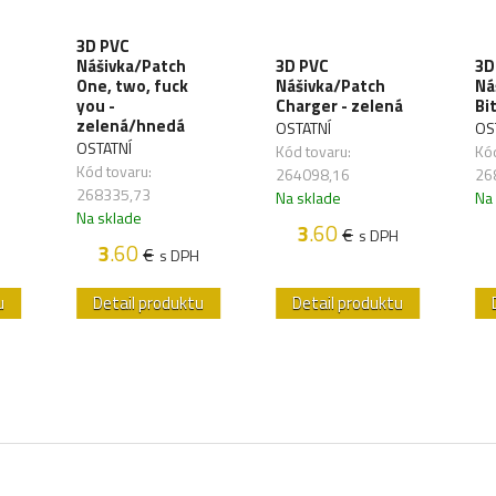
3D PVC
Nášivka/Patch
3D PVC
3D
One, two, fuck
Nášivka/Patch
Ná
you -
Charger - zelená
Bi
zelená/hnedá
OSTATNÍ
OS
OSTATNÍ
Kód tovaru:
Kód
Kód tovaru:
264098,16
26
268335,73
Na sklade
Na
Na sklade
3
.60
€
s DPH
3
.60
€
s DPH
u
Detail produktu
Detail produktu