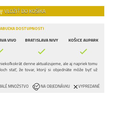
VLOŽIŤ DO KOŠÍKA
ABUĽKA DOSTUPNOSTI
AVA VIVO
BRATISLAVA NIVY
KOŠICE AUPARK
iekoľkokrát denne aktualizujeme, ale aj napriek tomu
och stať, že tovar, ktorý si objednáte môže byť už
ALÉ MNOŽSTVO
NA OBJEDNÁVKU
VYPREDANÉ