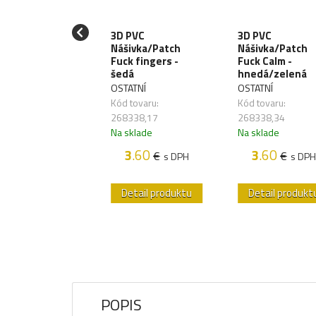
 PVC
3D PVC
3D PVC
ivka/Patch
Nášivka/Patch
Nášivka/Patch
mask Bull -
Fuck fingers -
Fuck Calm -
lená
šedá
hnedá/zelená
ATNÍ
OSTATNÍ
OSTATNÍ
 tovaru:
Kód tovaru:
Kód tovaru:
341,06
268338,17
268338,34
sklade
Na sklade
Na sklade
3
.60
3
.60
3
.60
€
€
€
s DPH
s DPH
s DPH
etail produktu
Detail produktu
Detail produkt
POPIS