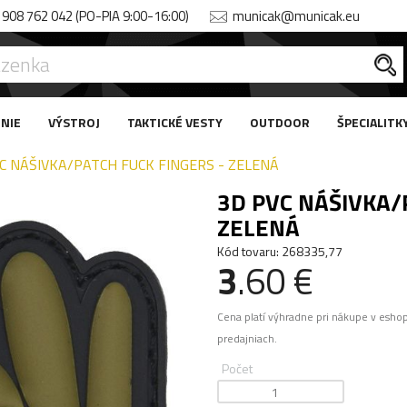
908 762 042 (PO-PIA 9:00-16:00)
municak@municak.eu
NIE
VÝSTROJ
TAKTICKÉ VESTY
OUTDOOR
ŠPECIALITK
C NÁŠIVKA/PATCH FUCK FINGERS - ZELENÁ
3D PVC NÁŠIVKA/
ZELENÁ
Kód tovaru: 268335,77
3
.60 €
Cena platí výhradne pri nákupe v esho
predajniach.
Počet