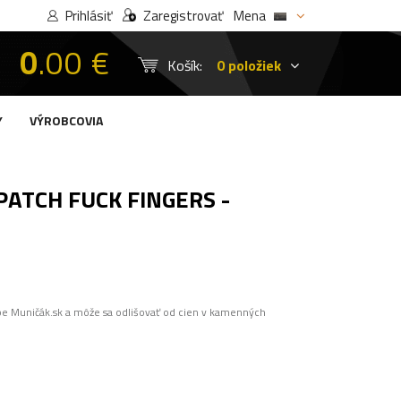
Prihlásiť
Zaregistrovať
Mena
0
.00 €
Košík:
0 položiek
Y
VÝROBCOVIA
PATCH FUCK FINGERS -
pe Muničák.sk a môže sa odlišovať od cien v kamenných