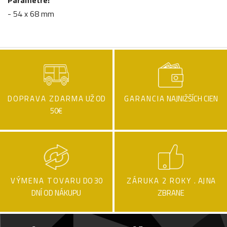
Parametre:
- 54 x 68 mm
DOPRAVA ZDARMA
UŽ OD
GARANCIA
NAJNIŽŠÍCH CIEN
50€
VÝMENA TOVARU
DO 30
ZÁRUKA 2 ROKY .
AJ NA
DNÍ OD NÁKUPU
ZBRANE