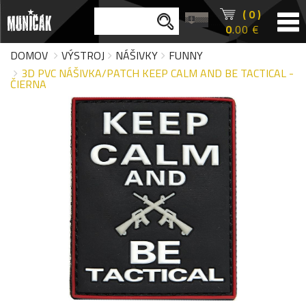
( 0 )
0
.00 €
DOMOV
VÝSTROJ
NÁŠIVKY
FUNNY
3D PVC NÁŠIVKA/PATCH KEEP CALM AND BE TACTICAL -
ČIERNA