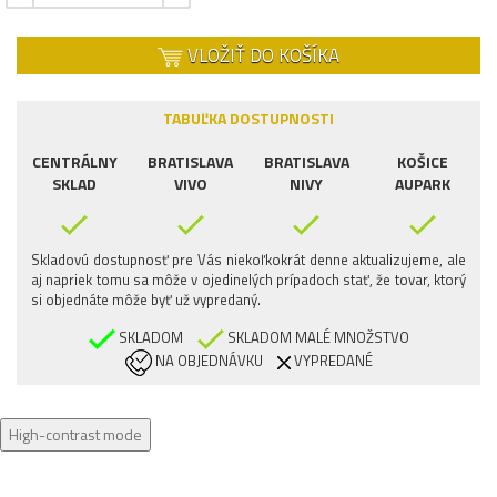
VLOŽIŤ DO KOŠÍKA
TABUĽKA DOSTUPNOSTI
CENTRÁLNY
BRATISLAVA
BRATISLAVA
KOŠICE
SKLAD
VIVO
NIVY
AUPARK
Skladovú dostupnosť pre Vás niekoľkokrát denne aktualizujeme, ale
aj napriek tomu sa môže v ojedinelých prípadoch stať, že tovar, ktorý
si objednáte môže byť už vypredaný.
SKLADOM
SKLADOM MALÉ MNOŽSTVO
NA OBJEDNÁVKU
VYPREDANÉ
High-contrast mode