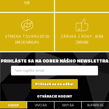
50€
VÝMENA TOVARU
DO 30
ZÁRUKA 2 ROKY .
AJ NA
DNÍ OD NÁKUPU
ZBRANE
PRIHLÁSTE SA NA ODBER NÁŠHO NEWSLETTRA
Prihlásiť sa na odber
OTVÁRACIE HODINY
ESHOP
VIVO BA
NIVY BA
AUPARK KE