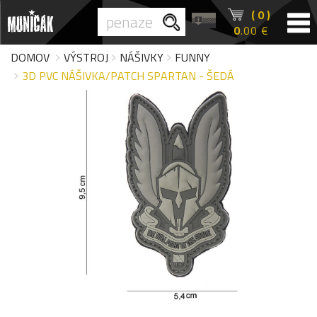
( 0 )
0
.00 €
DOMOV
VÝSTROJ
NÁŠIVKY
FUNNY
3D PVC NÁŠIVKA/PATCH SPARTAN - ŠEDÁ