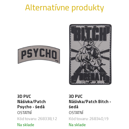
Alternatívne produkty
3D 
3D PVC
3D PVC
Náš
Nášivka/Patch
Nášivka/Patch Bitch -
K47
Náši
Psycho - šedá
šedá
- še
OSTATNÍ
OSTATNÍ
OSTA
,22
Kód tovaru: 268338,12
Kód tovaru: 268340,19
Kód 
Na sklade
Na sklade
Na s