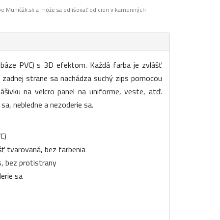
pe Muničák.sk a môže sa odlišovať od cien v kamenných
báze PVC) s 3D efektom. Každá farba je zvlášť
Na zadnej strane sa nachádza suchý zips pomocou
ášivku na velcro panel na uniforme, veste, atď.
 sa, nebledne a nezoderie sa.
C)
šť tvarovaná, bez farbenia
s, bez protistrany
erie sa