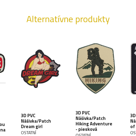
Alternatívne produkty
3D PVC
3D PVC
3D
Nášivka/Patch
Nášivka/Patch
Ná
Hiking Adventure
You
Dream girl
of
- piesková
rna
OSTATNÍ
OS
OSTATNÍ