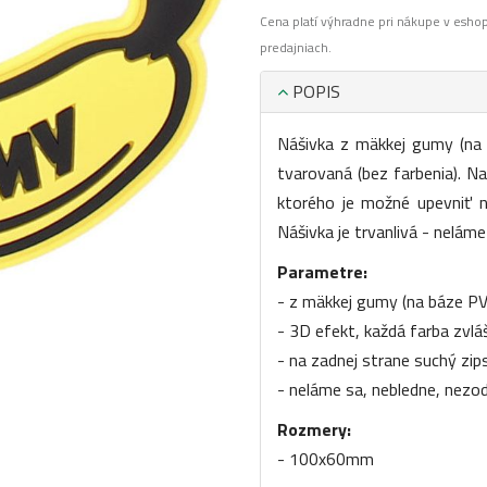
Cena platí výhradne pri nákupe v esho
predajniach.
POPIS
Nášivka z mäkkej gumy (na 
tvarovaná (bez farbenia). 
ktorého je možné upevniť n
Nášivka je trvanlivá - neláme
Parametre:
- z mäkkej gumy (na báze PV
- 3D efekt, každá farba zvlá
- na zadnej strane suchý zip
- neláme sa, nebledne, nezod
Rozmery:
- 100x60mm