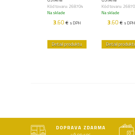
 tovaru:
Kód tovaru: 268704
Kód tovaru: 2687
342,25
Na sklade
Na sklade
sklade
3
.60
3
.60
€
€
s DPH
s DPH
3
.60
€
s DPH
etail produktu
Detail produktu
Detail produkt
DOPRAVA ZDARMA