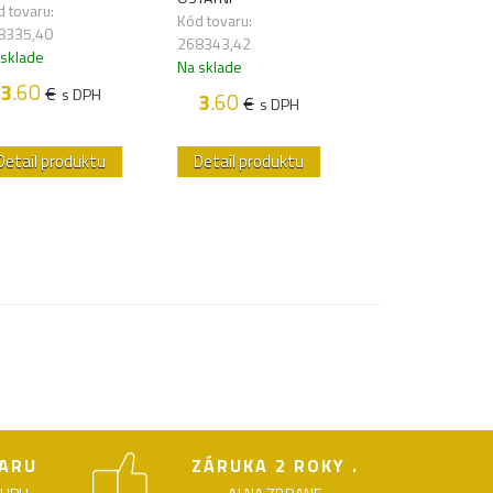
 tovaru:
Kód tovaru:
Kód tovaru:
8335,40
268341,22
268343,42
 sklade
Na sklade
Na sklade
3
.60
3
.60
€
€
s DPH
s DP
3
.60
€
s DPH
Detail produktu
Detail produktu
Detail produk
ARU
ZÁRUKA 2 ROKY .