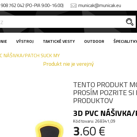
908 762 042 (PO-PIA 9:00-16:00)
municak@municak.eu
NIE
VÝSTROJ
TAKTICKÉ VESTY
OUTDOOR
ŠPECIALITK
C NÁŠIVKA/PATCH SUCK MY
Produkt nie je verejný
TENTO PRODUKT M
PROSÍM POZRITE S
PRODUKTOV
3D PVC NÁŠIVKA/
Kód tovaru: 268341,09
3
.60 €