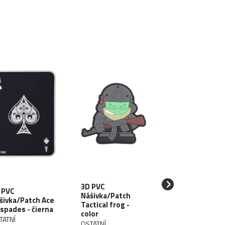
3D PVC
 PVC
3D PVC
Nášivka/Patch
šivka/Patch Ace
Nášivka/Patch
Tactical frog -
 spades - čierna
AK47
color
TATNÍ
OSTATNÍ
OSTATNÍ