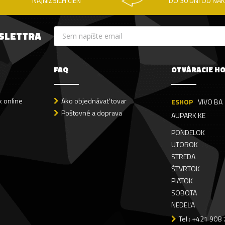
NAJNIŽŠÍCH CIEN
DO 30 DNÍ OD NÁ
WSLETTRA
FAQ
OTVÁRACIE H
 online
Ako objednávať tovar
ESHOP
VIVO BA
Poštovné a doprava
AUPARK KE
PONDELOK
UTOROK
STREDA
ŠTVRTOK
PIATOK
SOBOTA
NEDEĽA
Tel.: +421 908