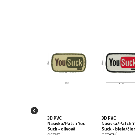
 PVC
ivka/Patch
3D PVC
3D PVC
rahee! -
Nášivka/Patch You
Nášivka/Patch 
esková
Suck - olivová
Suck - biela/čie
ATNÍ
OSTATNÍ
OSTATNÍ