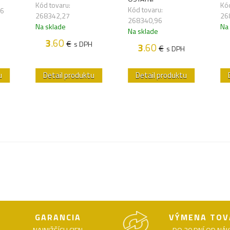
Kód tovaru:
Kód
Kód tovaru:
06
268342,27
26
268340,96
Na sklade
Na
Na sklade
3
.60
€
s DPH
3
.60
€
s DPH
u
Detail produktu
Detail produktu
GARANCIA
VÝMENA TOV