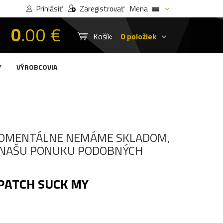
Prihlásiť
Zaregistrovať
Mena
0
.00 €
Košík:
0 položiek
Y
VÝROBCOVIA
OMENTÁLNE NEMÁME SKLADOM,
I NAŠU PONUKU PODOBNÝCH
PATCH SUCK MY