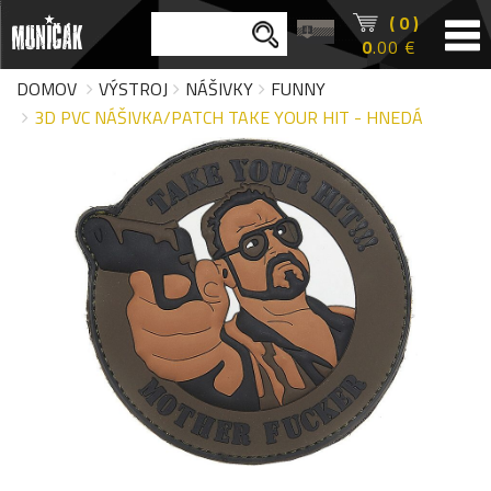
( 0 )
0
.00 €
DOMOV
VÝSTROJ
NÁŠIVKY
FUNNY
3D PVC NÁŠIVKA/PATCH TAKE YOUR HIT - HNEDÁ