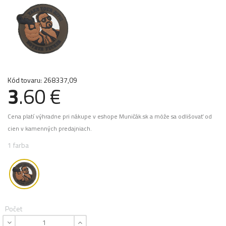
Kód tovaru: 268337,09
3
.60 €
Cena platí výhradne pri nákupe v eshope Muničák.sk a môže sa odlišovať od
cien v kamenných predajniach.
1 farba
Počet