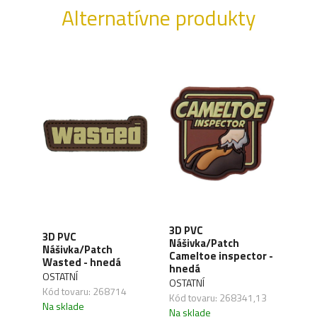
Alternatívne produkty
3D PVC
3D 
3D PVC
Nášivka/Patch
Náš
Nášivka/Patch
rsoft
Cameltoe inspector -
Puni
Wasted - hnedá
hnedá
hne
OSTATNÍ
OSTATNÍ
OSTA
Kód tovaru: 268714
,28
Kód tovaru: 268341,13
Kód 
Na sklade
Na sklade
Na s