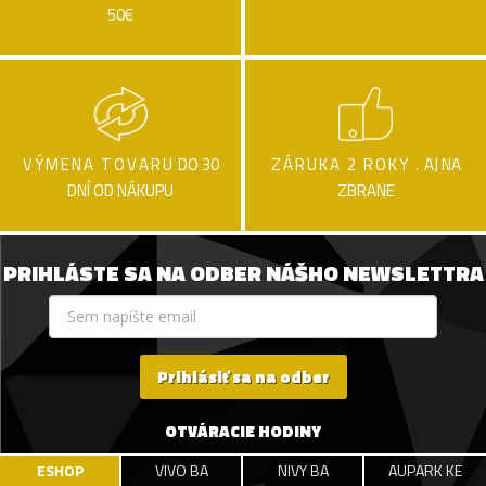
50€
VÝMENA TOVARU
DO 30
ZÁRUKA 2 ROKY .
AJ NA
DNÍ OD NÁKUPU
ZBRANE
PRIHLÁSTE SA NA ODBER NÁŠHO NEWSLETTRA
Prihlásiť sa na odber
OTVÁRACIE HODINY
ESHOP
VIVO BA
NIVY BA
AUPARK KE