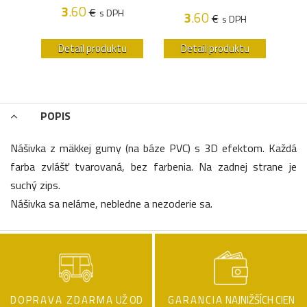
3
.60
€
s DPH
3
.60
€
H
s DPH
u
Detail produktu
Detail produktu
POPIS
Nášivka z mäkkej gumy (na báze PVC) s 3D efektom. Každá
farba zvlášť tvarovaná, bez farbenia. Na zadnej strane je
suchý zips.
Nášivka sa neláme, nebledne a nezoderie sa.
DOPRAVA ZDARMA
UŽ OD
GARANCIA
NAJNIŽŠÍCH CIEN