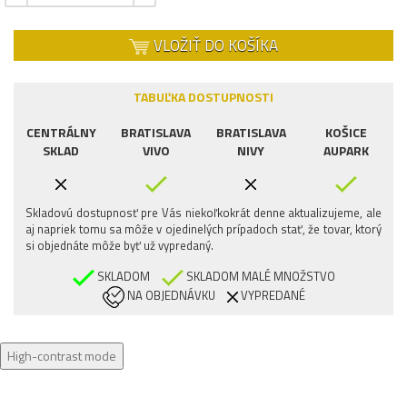
VLOŽIŤ DO KOŠÍKA
TABUĽKA DOSTUPNOSTI
CENTRÁLNY
BRATISLAVA
BRATISLAVA
KOŠICE
SKLAD
VIVO
NIVY
AUPARK
Skladovú dostupnosť pre Vás niekoľkokrát denne aktualizujeme, ale
aj napriek tomu sa môže v ojedinelých prípadoch stať, že tovar, ktorý
si objednáte môže byť už vypredaný.
SKLADOM
SKLADOM MALÉ MNOŽSTVO
NA OBJEDNÁVKU
VYPREDANÉ
High-contrast mode