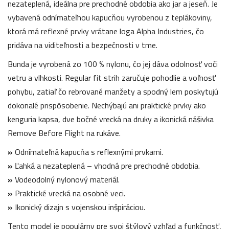
nezateplená, ideálna pre prechodné obdobia ako jar a jeseň. Je
vybavená odnímateľnou kapucňou vyrobenou z teplákoviny,
ktorá má reflexné prvky vrátane loga Alpha Industries, čo
pridáva na viditeľnosti a bezpečnosti v tme.
Bunda je vyrobená zo 100 % nylonu, čo jej dáva odolnosť voči
vetru a vlhkosti. Regular fit strih zaručuje pohodlie a voľnosť
pohybu, zatiaľ čo rebrované manžety a spodný lem poskytujú
dokonalé prispôsobenie. Nechýbajú ani praktické prvky ako
kenguria kapsa, dve bočné vrecká na druky a ikonická nášivka
Remove Before Flight na rukáve.
»
Odnímateľná kapucňa s reflexnými prvkami.
»
Ľahká a nezateplená – vhodná pre prechodné obdobia.
»
Vodeodolný nylonový materiál.
»
Praktické vrecká na osobné veci.
»
Ikonický dizajn s vojenskou inšpiráciou.
Tento model je populárny pre svoj štýlový vzhľad a funkčnosť,