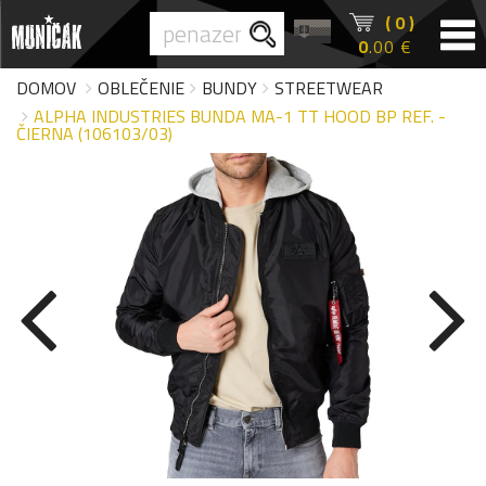
( 0 )
0
.00 €
DOMOV
OBLEČENIE
BUNDY
STREETWEAR
ALPHA INDUSTRIES BUNDA MA-1 TT HOOD BP REF. -
ČIERNA (106103/03)