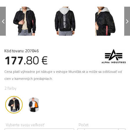
Kód tovaru: 207846
177
.80 €
Cena platí výhradne pri nákupe v eshope Muničák.sk a môže sa odlišovať od
cien v kamenných predajniach.
2 farby
Vyberte svoju veľkosť
Počet