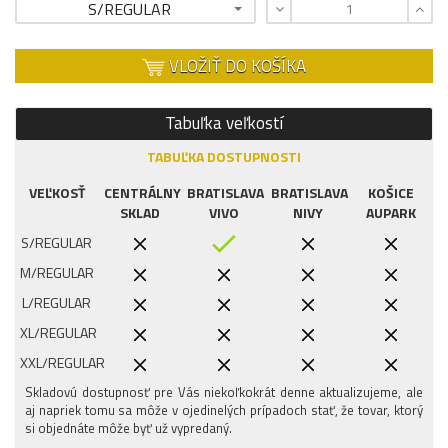
S/REGULAR
VLOŽIŤ DO KOŠÍKA
Tabuľka veľkostí
TABUĽKA DOSTUPNOSTI
VEĽKOSŤ
CENTRÁLNY
BRATISLAVA
BRATISLAVA
KOŠICE
SKLAD
VIVO
NIVY
AUPARK
S/REGULAR
M/REGULAR
L/REGULAR
XL/REGULAR
XXL/REGULAR
Skladovú dostupnosť pre Vás niekoľkokrát denne aktualizujeme, ale
aj napriek tomu sa môže v ojedinelých prípadoch stať, že tovar, ktorý
si objednáte môže byť už vypredaný.