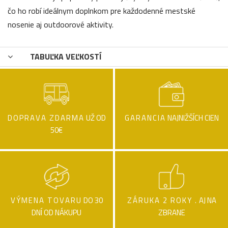
čo ho robí ideálnym doplnkom pre každodenné mestské
nosenie aj outdoorové aktivity.
TABUĽKA VEĽKOSTÍ
DOPRAVA ZDARMA
UŽ OD
GARANCIA
NAJNIŽŠÍCH CIEN
50€
VÝMENA TOVARU
DO 30
ZÁRUKA 2 ROKY .
AJ NA
DNÍ OD NÁKUPU
ZBRANE