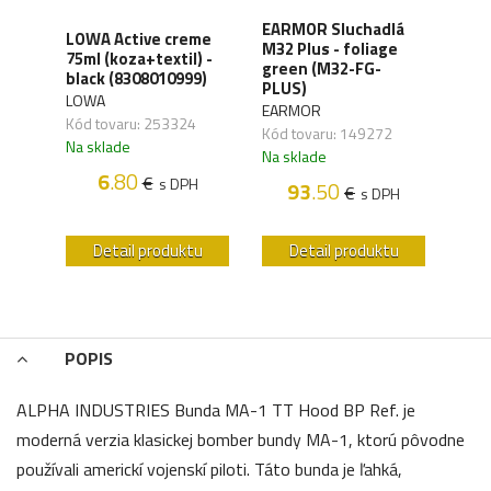
XD
EARMOR Sluchadlá
LOWA Active creme
WAN
y,
M32 Plus - foliage
75ml (koza+textil) -
Orga
green (M32-FG-
black (8308010999)
carb
41)
PLUS)
LOWA
WAN
EARMOR
Kód tovaru: 253324
Kód 
Kód tovaru: 149272
Na sklade
Na s
Na sklade
6
.80
€
s DPH
93
.50
€
H
s DPH
u
Detail produktu
Detail produktu
POPIS
ALPHA INDUSTRIES Bunda MA-1 TT Hood BP Ref. je
moderná verzia klasickej bomber bundy MA-1, ktorú pôvodne
používali americkí vojenskí piloti. Táto bunda je ľahká,