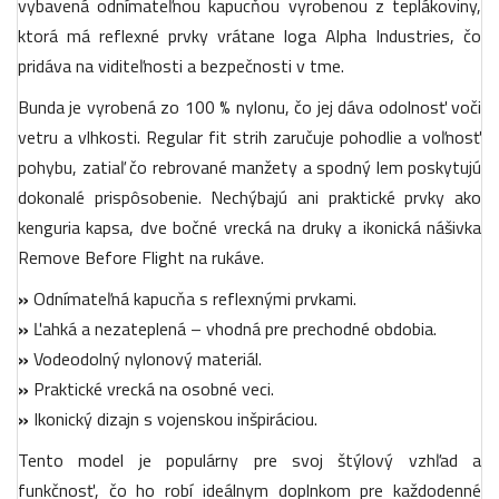
vybavená odnímateľnou kapucňou vyrobenou z teplákoviny,
ktorá má reflexné prvky vrátane loga Alpha Industries, čo
pridáva na viditeľnosti a bezpečnosti v tme.
Bunda je vyrobená zo 100 % nylonu, čo jej dáva odolnosť voči
vetru a vlhkosti. Regular fit strih zaručuje pohodlie a voľnosť
pohybu, zatiaľ čo rebrované manžety a spodný lem poskytujú
dokonalé prispôsobenie. Nechýbajú ani praktické prvky ako
kenguria kapsa, dve bočné vrecká na druky a ikonická nášivka
Remove Before Flight na rukáve.
»
Odnímateľná kapucňa s reflexnými prvkami.
»
Ľahká a nezateplená – vhodná pre prechodné obdobia.
»
Vodeodolný nylonový materiál.
»
Praktické vrecká na osobné veci.
»
Ikonický dizajn s vojenskou inšpiráciou.
Tento model je populárny pre svoj štýlový vzhľad a
funkčnosť, čo ho robí ideálnym doplnkom pre každodenné