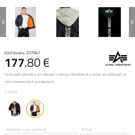
Kód tovaru: 207847
177
.80 €
Cena platí výhradne pri nákupe v eshope Muničák.sk a môže sa odlišovať od
cien v kamenných predajniach.
2 farby
Vyberte svoju veľkosť
Počet