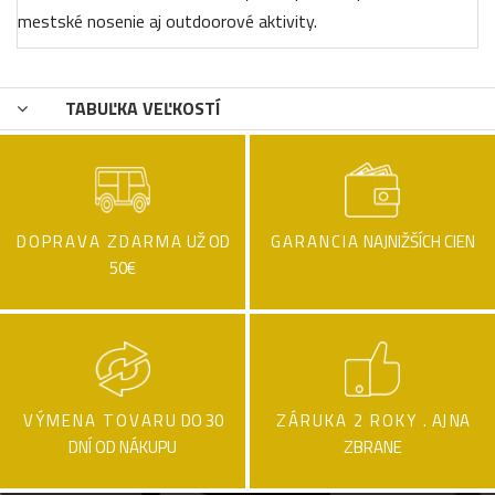
mestské nosenie aj outdoorové aktivity.
TABUĽKA VEĽKOSTÍ
DOPRAVA ZDARMA
UŽ OD
GARANCIA
NAJNIŽŠÍCH CIEN
50€
VÝMENA TOVARU
DO 30
ZÁRUKA 2 ROKY .
AJ NA
DNÍ OD NÁKUPU
ZBRANE