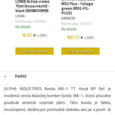
LOWA Active creme
WAN
y,
M32 Plus - foliage
75ml (koza+textil) -
Orga
green (M32-FG-
black (8308010999)
carb
41)
PLUS)
LOWA
WAN
EARMOR
Kód tovaru: 253324
Kód 
Kód tovaru: 149272
Na sklade
Na s
Na sklade
6
.80
€
s DPH
93
.50
€
H
s DPH
u
Detail produktu
Detail produktu
POPIS
ALPHA INDUSTRIES Bunda MA-1 TT Hood BP Ref. je
moderná verzia klasickej bomber bundy MA-1, ktorú pôvodne
používali americkí vojenskí piloti. Táto bunda je ľahká,
nezateplená, ideálna pre prechodné obdobia ako jar a jeseň. Je