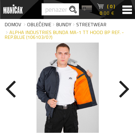
( 0 )
0
.00 €
DOMOV
OBLEČENIE
BUNDY
STREETWEAR
ALPHA INDUSTRIES BUNDA MA-1 TT HOOD BP REF. -
REP.BLUE (106103/07)