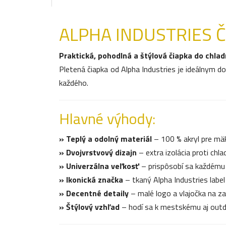
ALPHA INDUSTRIES Či
Praktická, pohodlná a štýlová čiapka do chla
Pletená čiapka od Alpha Industries je ideálnym do
každého.
Hlavné výhody:
» Teplý a odolný materiál
– 100 % akryl pre mäk
» Dvojvrstvový dizajn
– extra izolácia proti chla
» Univerzálna veľkosť
– prispôsobí sa každému
» Ikonická značka
– tkaný Alpha Industries label
» Decentné detaily
– malé logo a vlajočka na za
» Štýlový vzhľad
– hodí sa k mestskému aj outd