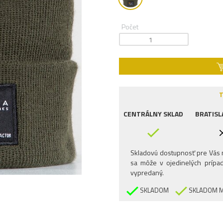
Počet
T
CENTRÁLNY SKLAD
BRATISL
Skladovú dostupnosť pre Vás n
sa môže v ojedinelých prípad
vypredaný.
SKLADOM
SKLADOM M