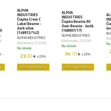
ALPHA
ALPHA
INDUSTRIES
AL
INDUSTRIES
Čiapka Crew C
IN
Čiapka Beanie All
Label Beanie -
Či
Over Beanie - šedá
dark olive
še
3)
(168907/17)
(148912/142)
AL
S
ALPHA INDUSTRIES
ALPHA INDUSTRIES
Kó
25
Kód tovaru: 212376
Kód tovaru: 212326
Na
Na sklade
Na sklade
34
.10
€
H
s DPH
23
.00
€
s DPH
u
Detail produktu
Detail produktu