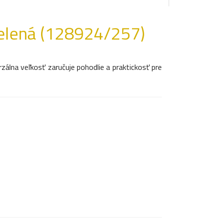
elená (128924/257)
rzálna veľkosť zaručuje pohodlie a praktickosť pre