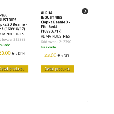
ALPHA
ALPHA
PHA
INDUSTRIES
INDUSTRIES
DUSTRIES
Čiapka Beanie X-
Čiapka X-Fit
apka 3D Beanie -
Fit - šedá
Beanie - rep.gr
dá (168910/17)
(168905/17)
(168905/04)
PHA INDUSTRIES
ALPHA INDUSTRIES
ALPHA INDUSTRIE
d tovaru: 212389
Kód tovaru: 212390
Kód tovaru: 2123
 sklade
Na sklade
Na sklade
23
.00
€
s DPH
23
.00
23
.00
€
€
s DPH
s D
Detail produktu
Detail produktu
Detail produk