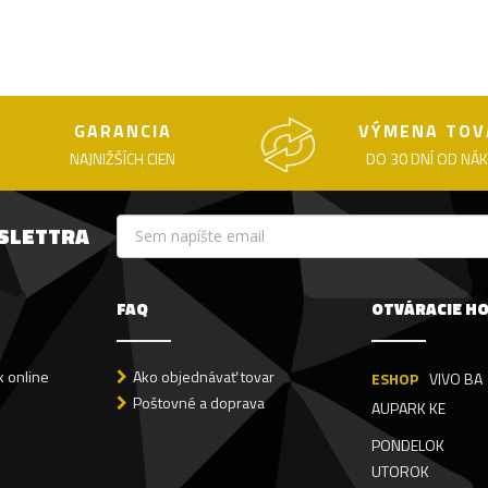
GARANCIA
VÝMENA TOV
NAJNIŽŠÍCH CIEN
DO 30 DNÍ OD NÁ
WSLETTRA
FAQ
OTVÁRACIE H
 online
Ako objednávať tovar
ESHOP
VIVO BA
Poštovné a doprava
AUPARK KE
PONDELOK
UTOROK