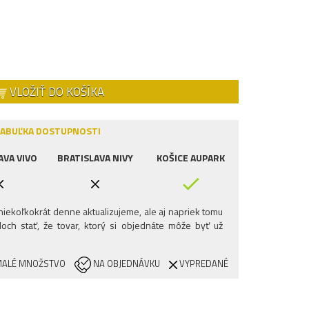
VLOŽIŤ DO KOŠÍKA
ABUĽKA DOSTUPNOSTI
AVA VIVO
BRATISLAVA NIVY
KOŠICE AUPARK
iekoľkokrát denne aktualizujeme, ale aj napriek tomu
och stať, že tovar, ktorý si objednáte môže byť už
ALÉ MNOŽSTVO
NA OBJEDNÁVKU
VYPREDANÉ