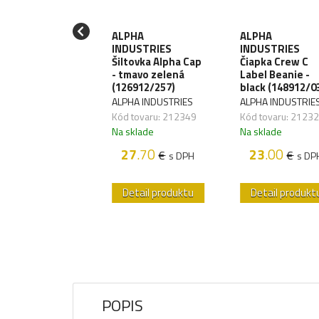
PHA
ALPHA
ALPHA
DUSTRIES
INDUSTRIES
INDUSTRIES
tovka Alpha Cap
Šiltovka Alpha Cap
Čiapka Crew C
ierna
- tmavo zelená
Label Beanie -
6912/03)
(126912/257)
black (148912/0
HA INDUSTRIES
ALPHA INDUSTRIES
ALPHA INDUSTRIE
 tovaru: 212348
Kód tovaru: 212349
Kód tovaru: 2123
sklade
Na sklade
Na sklade
27
.70
27
.70
23
.00
€
€
€
s DPH
s DPH
s DP
etail produktu
Detail produktu
Detail produkt
POPIS