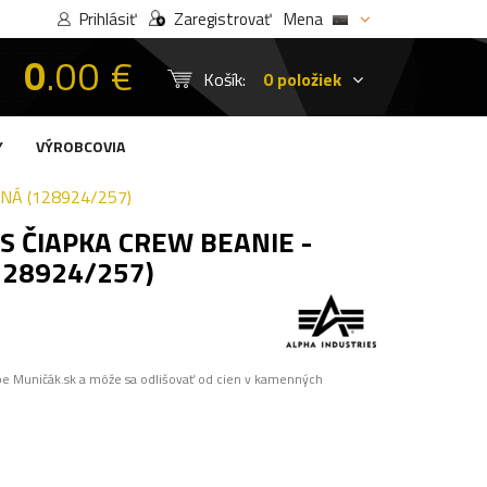
Prihlásiť
Zaregistrovať
Mena
0
.00 €
Košík:
0 položiek
Y
VÝROBCOVIA
NÁ (128924/257)
S ČIAPKA CREW BEANIE -
128924/257)
pe Muničák.sk a môže sa odlišovať od cien v kamenných