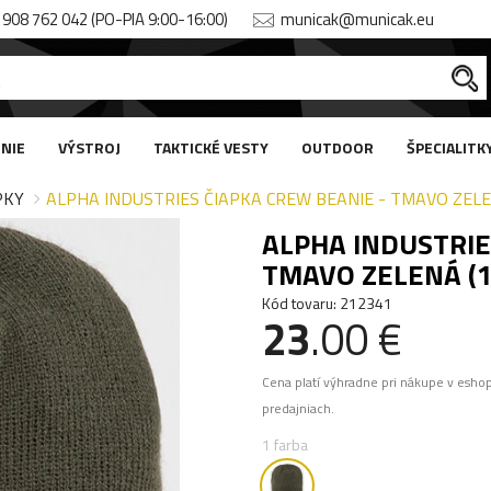
908 762 042 (PO-PIA 9:00-16:00)
municak@municak.eu
NIE
VÝSTROJ
TAKTICKÉ VESTY
OUTDOOR
ŠPECIALITK
PKY
ALPHA INDUSTRIES ČIAPKA CREW BEANIE - TMAVO ZELE
ALPHA INDUSTRIE
TMAVO ZELENÁ (
Kód tovaru: 212341
23
.00 €
Cena platí výhradne pri nákupe v esho
predajniach.
1 farba