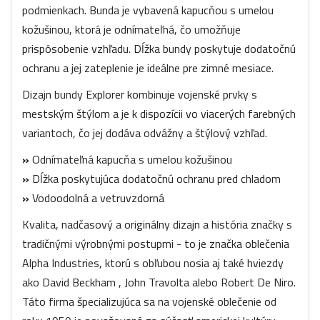
podmienkach. Bunda je vybavená kapucňou s umelou
kožušinou, ktorá je odnímateľná, čo umožňuje
prispôsobenie vzhľadu. Dĺžka bundy poskytuje dodatočnú
ochranu a jej zateplenie je ideálne pre zimné mesiace.
Dizajn bundy Explorer kombinuje vojenské prvky s
mestským štýlom a je k dispozícii vo viacerých farebných
variantoch, čo jej dodáva odvážny a štýlový vzhľad.
»
Odnímateľná kapucňa s umelou kožušinou
»
Dĺžka poskytujúca dodatočnú ochranu pred chladom
»
Vodoodolná a vetruvzdorná
Kvalita, nadčasový a originálny dizajn a história značky s
tradičnými výrobnými postupmi - to je značka oblečenia
Alpha Industries, ktorú s obľubou nosia aj také hviezdy
ako David Beckham , John Travolta alebo Robert De Niro.
Táto firma špecializujúca sa na vojenské oblečenie od