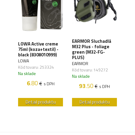
XD
EARMOR Sluchadlá
LOWA Active creme
WAN
y,
M32 Plus - foliage
75ml (koza+textil) -
Orga
green (M32-FG-
black (8308010999)
carb
41)
PLUS)
LOWA
WAN
EARMOR
Kód tovaru: 253324
Kód 
Kód tovaru: 149272
Na sklade
Na s
Na sklade
6
.80
€
s DPH
93
.50
€
H
s DPH
u
Detail produktu
Detail produktu