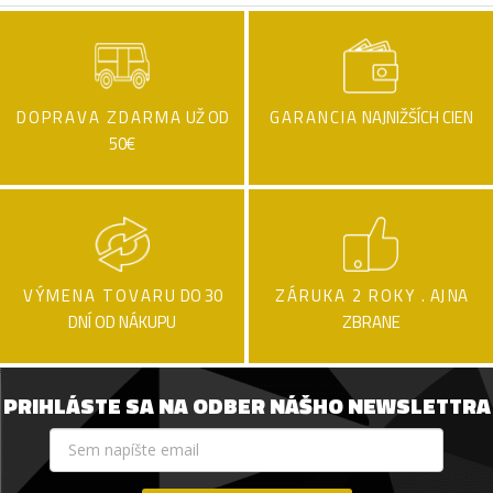
DOPRAVA ZDARMA
UŽ OD
GARANCIA
NAJNIŽŠÍCH CIEN
50€
VÝMENA TOVARU
DO 30
ZÁRUKA 2 ROKY .
AJ NA
DNÍ OD NÁKUPU
ZBRANE
PRIHLÁSTE SA NA ODBER NÁŠHO NEWSLETTRA