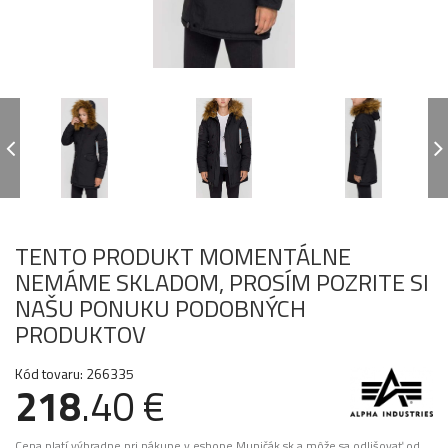
TENTO PRODUKT MOMENTÁLNE
NEMÁME SKLADOM, PROSÍM POZRITE SI
NAŠU PONUKU PODOBNÝCH
PRODUKTOV
Kód tovaru: 266335
218
.40 €
Cena platí výhradne pri nákupe v eshope Muničák.sk a môže sa odlišovať od