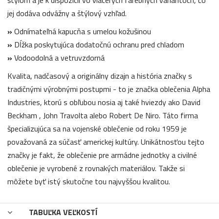
jej dodáva odvážny a štýlový vzhľad.
»
Odnímateľná kapucňa s umelou kožušinou
»
Dĺžka poskytujúca dodatočnú ochranu pred chladom
»
Vodoodolná a vetruvzdorná
Kvalita, nadčasový a originálny dizajn a história značky s
tradičnými výrobnými postupmi - to je značka oblečenia Alpha
Industries, ktorú s obľubou nosia aj také hviezdy ako David
Beckham , John Travolta alebo Robert De Niro. Táto firma
špecializujúca sa na vojenské oblečenie od roku 1959 je
považovaná za súčasť americkej kultúry. Unikátnosťou tejto
značky je fakt, že oblečenie pre armádne jednotky a civilné
oblečenie je vyrobené z rovnakých materiálov. Takže si
môžete byť istý skutočne tou najvyššou kvalitou.
TABUĽKA VEĽKOSTÍ