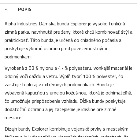
POPIS
Alpha Industries Dámska bunda Explorer je vysoko funkčná
zimná parka, navrhnutá pre ženy, ktoré chcú kombinovať štýl a
praktickosť. Táto bunda je určená do chladného počasia a
poskytuje výbornú ochranu pred poveternostnými
podmienkami.
Vyrobená z 53 % nylonu a 47 % polyesteru, vonkajší materiál je
odolný voči dažďu a vetru. Výplň tvorí 100 % polyester, čo
zaisťuje teplo aj v extrémnych podmienkach. Bunda je
vybavená kapucňou s umelou kožušinou, ktorá je odnímateľná,
čo umožňuje prispôsobenie vzhľadu. Dĺžka bundy poskytuje
dodatočnú ochranu a jej zateplenie je ideálne pre zimné
mesiace.
Dizajn bundy Explorer kombinuje vojenské prvky s mestským
štýlom a je k dispozícii vo viacerých farebných variantoch, čo