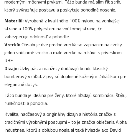
modernými módnymi prvkami. Táto bunda má slim fit strih,
ktorý zvýrazňuje postavu a poskytuje pohodlné nosenie.
Materiál:
Vyrobená z kvalitného 100% nylonu na vonkajšej
strane a 100% polyesteru na vnútornej strane, čo
zabezpečuje odolnosť a pohodlie.
Vrecká:
Obsahuje dve predné vrecká so zapínaním na cvoky,
jedno vnútorné vrecko a malé vrecko na rukáve s príveskom
RBF.
Dizajn:
Úzky pás a manžety dodávajú bunde klasický
bomberový vzhľad. Zipsy sú doplnené koženým ťaháčikom pre
elegantný dotyk.
Táto bunda je ideálna pre ženy, ktoré hľadajú kombináciu štýlu,
funkčnosti a pohodlia.
Kvalita, nadčasový a originálny dizajn a história značky s
tradičnými výrobnými postupmi - to je značka oblečenia Alpha
Industries, ktorú s obľubou nosia aj také hviezdy ako David