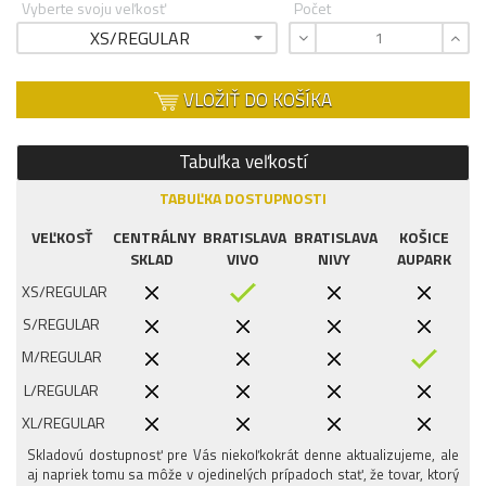
Vyberte svoju veľkosť
Počet
XS/REGULAR
VLOŽIŤ DO KOŠÍKA
Tabuľka veľkostí
TABUĽKA DOSTUPNOSTI
VEĽKOSŤ
CENTRÁLNY
BRATISLAVA
BRATISLAVA
KOŠICE
SKLAD
VIVO
NIVY
AUPARK
XS/REGULAR
S/REGULAR
M/REGULAR
L/REGULAR
XL/REGULAR
Skladovú dostupnosť pre Vás niekoľkokrát denne aktualizujeme, ale
aj napriek tomu sa môže v ojedinelých prípadoch stať, že tovar, ktorý