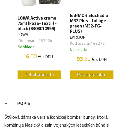
XD
EARMOR Sluchadlá
LOWA Active creme
WAN
y,
M32 Plus - foliage
75ml (koza+textil) -
Orga
green (M32-FG-
black (8308010999)
carb
41)
PLUS)
LOWA
WAN
EARMOR
Kód tovaru: 253324
Kód 
Kód tovaru: 149272
Na sklade
Na s
Na sklade
6
.80
€
s DPH
93
.50
€
H
s DPH
u
Detail produktu
Detail produktu
POPIS
Štýlová dámska verzia ikonickej bomber bundy, ktorá
kombinuje klasický dizajn vojenských leteckých búnd s