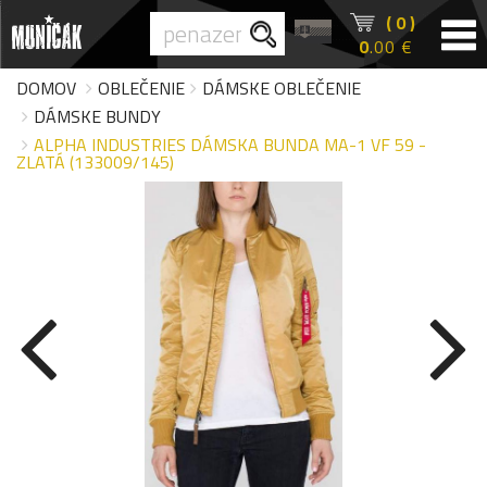
( 0 )
0
.00 €
DOMOV
OBLEČENIE
DÁMSKE OBLEČENIE
DÁMSKE BUNDY
ALPHA INDUSTRIES DÁMSKA BUNDA MA-1 VF 59 -
ZLATÁ (133009/145)