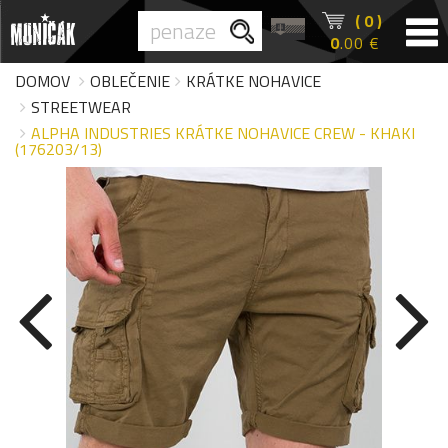
( 0 )
0
.00 €
DOMOV
OBLEČENIE
KRÁTKE NOHAVICE
STREETWEAR
ALPHA INDUSTRIES KRÁTKE NOHAVICE CREW - KHAKI
(176203/13)