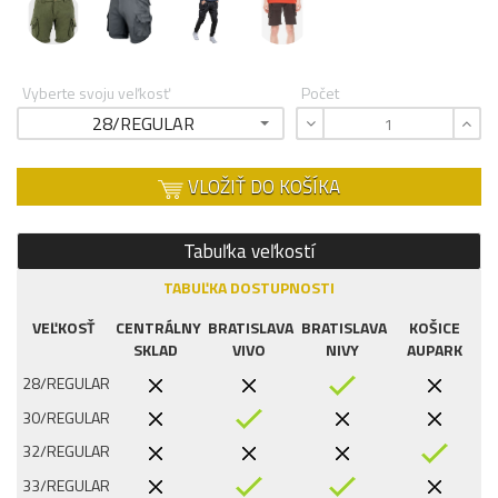
Vyberte svoju veľkosť
Počet
28/REGULAR
VLOŽIŤ DO KOŠÍKA
Tabuľka veľkostí
TABUĽKA DOSTUPNOSTI
VEĽKOSŤ
CENTRÁLNY
BRATISLAVA
BRATISLAVA
KOŠICE
SKLAD
VIVO
NIVY
AUPARK
28/REGULAR
30/REGULAR
32/REGULAR
33/REGULAR