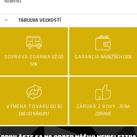
kvalitou.
TABUĽKA VEĽKOSTÍ
DOPRAVA ZDARMA
UŽ OD
GARANCIA
NAJNIŽŠÍCH CIEN
50€
VÝMENA TOVARU
DO 30
ZÁRUKA 2 ROKY .
AJ NA
DNÍ OD NÁKUPU
ZBRANE
PRIHLÁSTE SA NA ODBER NÁŠHO NEWSLETTRA