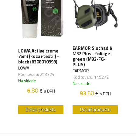
XD
EARMOR Sluchadlá
LOWA Active creme
WAN
y,
M32 Plus - foliage
75ml (koza+textil) -
Orga
green (M32-FG-
black (8308010999)
carb
41)
PLUS)
LOWA
WAN
EARMOR
Kód tovaru: 253324
Kód 
Kód tovaru: 149272
Na sklade
Na s
Na sklade
6
.80
€
s DPH
93
.50
€
H
s DPH
u
Detail produktu
Detail produktu