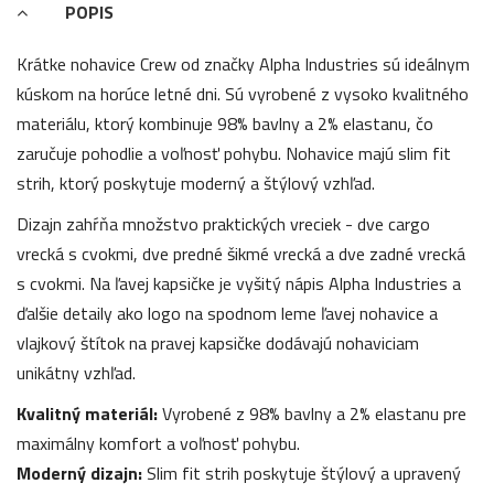
POPIS
Krátke nohavice Crew od značky Alpha Industries sú ideálnym
kúskom na horúce letné dni. Sú vyrobené z vysoko kvalitného
materiálu, ktorý kombinuje 98% bavlny a 2% elastanu, čo
zaručuje pohodlie a voľnosť pohybu. Nohavice majú slim fit
strih, ktorý poskytuje moderný a štýlový vzhľad.
Dizajn zahŕňa množstvo praktických vreciek - dve cargo
vrecká s cvokmi, dve predné šikmé vrecká a dve zadné vrecká
s cvokmi. Na ľavej kapsičke je vyšitý nápis Alpha Industries a
ďalšie detaily ako logo na spodnom leme ľavej nohavice a
vlajkový štítok na pravej kapsičke dodávajú nohaviciam
unikátny vzhľad.
Kvalitný materiál:
Vyrobené z 98% bavlny a 2% elastanu pre
maximálny komfort a voľnosť pohybu.
Moderný dizajn:
Slim fit strih poskytuje štýlový a upravený