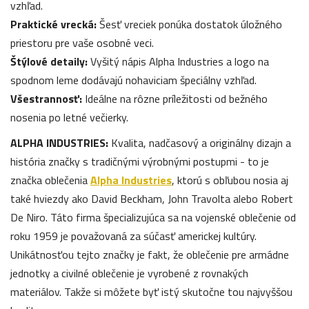
vzhľad.
Praktické vrecká:
Šesť vreciek ponúka dostatok úložného
priestoru pre vaše osobné veci.
Štýlové detaily:
Vyšitý nápis Alpha Industries a logo na
spodnom leme dodávajú nohaviciam špeciálny vzhľad.
Všestrannosť:
Ideálne na rôzne príležitosti od bežného
nosenia po letné večierky.
ALPHA INDUSTRIES:
Kvalita, nadčasový a originálny dizajn a
história značky s tradičnými výrobnými postupmi - to je
značka oblečenia
Alpha Industries
, ktorú s obľubou nosia aj
také hviezdy ako David Beckham, John Travolta alebo Robert
De Niro. Táto firma špecializujúca sa na vojenské oblečenie od
roku 1959 je považovaná za súčasť americkej kultúry.
Unikátnosťou tejto značky je fakt, že oblečenie pre armádne
jednotky a civilné oblečenie je vyrobené z rovnakých
materiálov. Takže si môžete byť istý skutočne tou najvyššou