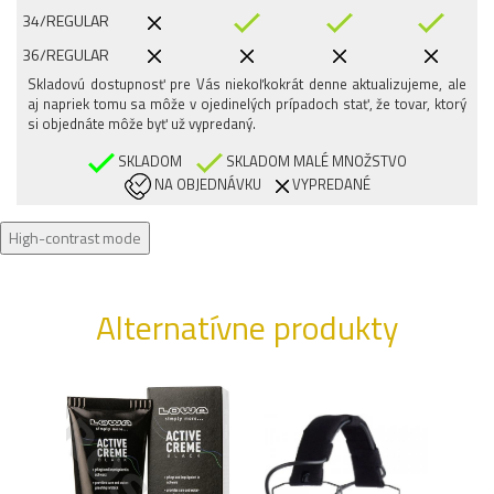
34/REGULAR
36/REGULAR
Skladovú dostupnosť pre Vás niekoľkokrát denne aktualizujeme, ale
38/REGULAR
aj napriek tomu sa môže v ojedinelých prípadoch stať, že tovar, ktorý
si objednáte môže byť už vypredaný.
SKLADOM
SKLADOM MALÉ MNOŽSTVO
NA OBJEDNÁVKU
VYPREDANÉ
High-contrast mode
Alternatívne produkty