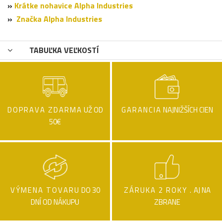
»
Krátke nohavice Alpha Industries
»
Značka Alpha Industries
TABUĽKA VEĽKOSTÍ
DOPRAVA ZDARMA
UŽ OD
GARANCIA
NAJNIŽŠÍCH CIEN
50€
VÝMENA TOVARU
DO 30
ZÁRUKA 2 ROKY .
AJ NA
DNÍ OD NÁKUPU
ZBRANE