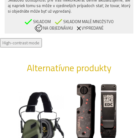
38/REGULAR
aj napriek tomu sa môže v ojedinelých prípadoch stať, že tovar, ktorý
si objednáte môže byť už vypredaný.
SKLADOM
SKLADOM MALÉ MNOŽSTVO
NA OBJEDNÁVKU
VYPREDANÉ
High-contrast mode
Alternatívne produkty