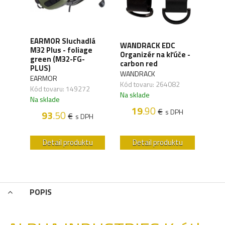
XD
EARMOR Sluchadlá
WANDRACK EDC
ALP
y,
M32 Plus - foliage
Organizér na kľúče -
Šilt
green (M32-FG-
carbon red
- mo
41)
PLUS)
WANDRACK
ALPH
EARMOR
Kód tovaru: 264082
Kód 
Kód tovaru: 149272
Na sklade
Na s
Na sklade
19
.90
€
s DPH
93
.50
€
H
s DPH
u
Detail produktu
Detail produktu
POPIS