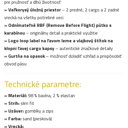
pre pružnosť a dlhú životnosť
» Veľkorysý úložný priestor
– 2 predné, 2 cargo a 2 zadné
vrecká na všetky potrebné veci
» Odnímateľné RBF (Remove Before Flight) pútko s
karabínou
– originálny detail a praktické využitie
» Logo loop label na ľavom leme a vlajkový štítok na
klopni ľavej cargo kapsy
– autentické značkové detaily
» Gurtňa na opasok
– možnosť doladiť vzhľad a prispôsobiť
obvod pásu
Technické parametre:
» Materiál:
98 % bavlna, 2 % elastan
» Strih:
slim fit
» Uzáver:
gombíky a zips
» Farba:
sand (piesková)
» Vrecká: