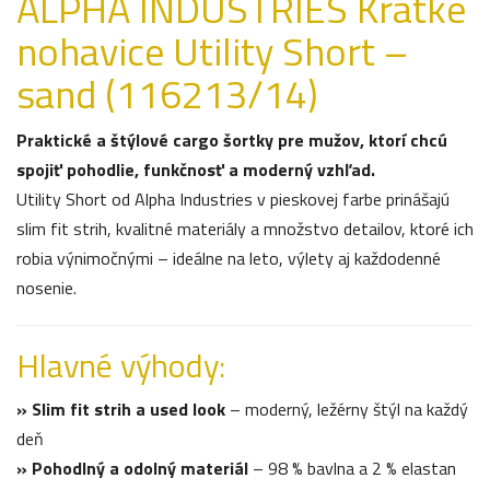
ALPHA INDUSTRIES Krátke
nohavice Utility Short –
sand (116213/14)
Praktické a štýlové cargo šortky pre mužov, ktorí chcú
spojiť pohodlie, funkčnosť a moderný vzhľad.
Utility Short od Alpha Industries v pieskovej farbe prinášajú
slim fit strih, kvalitné materiály a množstvo detailov, ktoré ich
robia výnimočnými – ideálne na leto, výlety aj každodenné
nosenie.
Hlavné výhody:
» Slim fit strih a used look
– moderný, ležérny štýl na každý
deň
» Pohodlný a odolný materiál
– 98 % bavlna a 2 % elastan