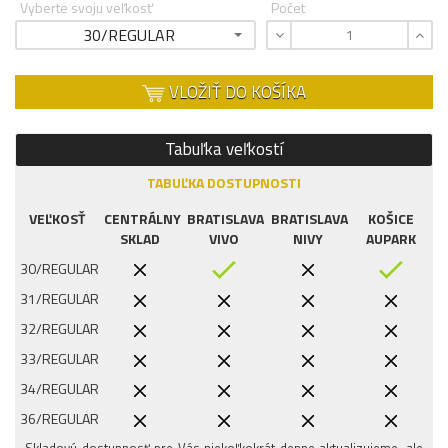
Vyberte svoju veľkosť
Počet
30/REGULAR
VLOŽIŤ DO KOŠÍKA
Tabuľka veľkostí
TABUĽKA DOSTUPNOSTI
VEĽKOSŤ
CENTRÁLNY
BRATISLAVA
BRATISLAVA
KOŠICE
SKLAD
VIVO
NIVY
AUPARK
30/REGULAR
31/REGULAR
32/REGULAR
33/REGULAR
34/REGULAR
36/REGULAR
Skladovú dostupnosť pre Vás niekoľkokrát denne aktualizujeme, ale