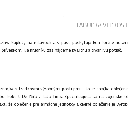
TABUĽKA VEĽKOST
avlny. Náplety na rukávoch a v páse poskytujú komfortné nosen
ríveskom. Na hrudníku zas nájdeme kvalitnú a trvanlivú potlač.
a značky s tradičnými výrobnými postupmi - to je značka oblečeni
bo Robert De Niro . Táto firma špecializujúca sa na vojenské 
fakt, že oblečenie pre armádne jednotky a civilné oblečenie je vyr