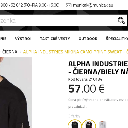
908 762 042 (PO-PIA 9:00-16:00)
municak@municak.eu
NIE
VÝSTROJ
TAKTICKÉ VESTY
OUTDOOR
ŠPECIALITK
ČIERNA
ALPHA INDUSTRIES MIKINA CAMO PRINT SWEAT - Č
ALPHA INDUSTRIE
- ČIERNA/BIELY N
Kód tovaru: 210134
57
.00 €
Cena platí výhradne pri nákupe v esho
predajniach.
3 farby