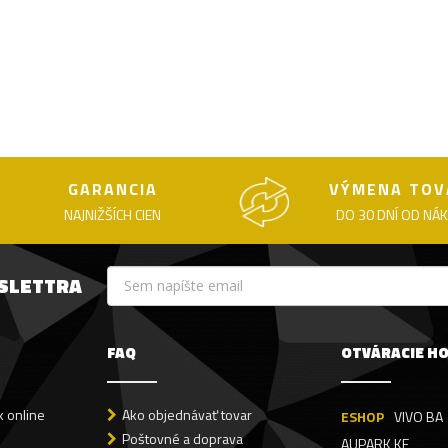
GARANCIA
VÝMENA TOV
NAJNIŽŠÍCH CIEN
DO 30 DNÍ OD NÁ
WSLETTRA
FAQ
OTVÁRACIE H
 online
Ako objednávať tovar
ESHOP
VIVO BA
Poštovné a doprava
AUPARK KE