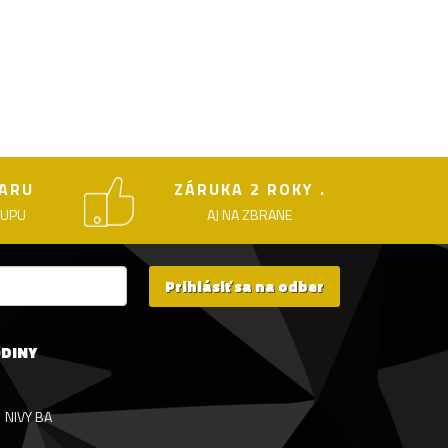
ARU
ZÁRUKA 2 ROKY .
KUPU
AJ NA ZBRANE
Prihlásiť sa na odber
ODINY
NIVY BA