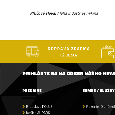
Kľúčové slová:
Alpha Industries mikina
DOPRAVA ZDARMA
UŽ OD 50€
PRIHLÁSTE SA NA ODBER NÁŠHO NE
PREDAJNE
SERVIS / SLUŽBY
Bratislava POLUS
Razenie ID známok
Košice AUPARK