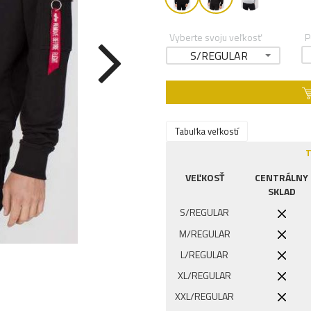
Vyberte svoju veľkosť
P
S/REGULAR
Tabuľka veľkostí
T
VEĽKOSŤ
CENTRÁLNY
SKLAD
S/REGULAR
M/REGULAR
L/REGULAR
XL/REGULAR
XXL/REGULAR