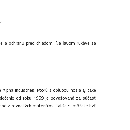
Í
ie a ochranu pred chladom. Na ľavom rukáve sa
a Alpha Industries, ktorú s obľubou nosia aj také
oblečenie od roku 1959 je považovaná za súčasť
obené z rovnakých materiálov. Takže si môžete byť