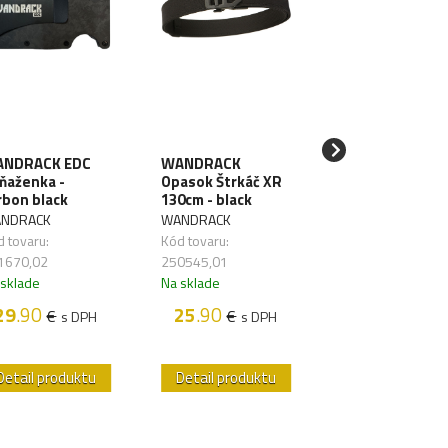
NDRACK EDC
WANDRACK
SAWYER Filter 
ňaženka -
Opasok Štrkáč XR
vodu Mini Blue
rbon black
130cm - black
SAWYER
NDRACK
WANDRACK
Kód tovaru:
 tovaru:
Kód tovaru:
261626,01
1670,02
250545,01
Na sklade
 sklade
Na sklade
48
.50
€
s D
29
.90
25
.90
€
€
s DPH
s DPH
Detail produktu
Detail produktu
Detail produk