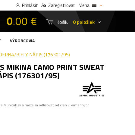
Prihlásiť
Zaregistrovať
Mena
0
.00 €
Košík:
0 položiek
Y
VÝROBCOVIA
IERNA/BIELY NÁPIS (176301/95)
S MIKINA CAMO PRINT SWEAT
ÁPIS (176301/95)
pe Muničák.sk a môže sa odlišovať od cien v kamenných