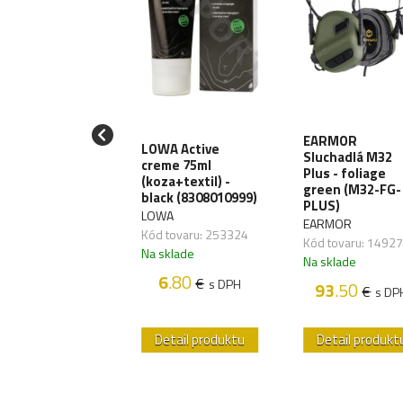
iják T-Reign
EARMOR
LOWA Active
Large Heavy-
Sluchadlá M32
creme 75ml
y, uchytenie
Plus - foliage
(koza+textil) -
karabínu
green (M32-FG-
black (8308010999)
RRG241)
PLUS)
LOWA
EIGN
EARMOR
Kód tovaru: 253324
 tovaru: 270064
Kód tovaru: 1492
Na sklade
sklade
Na sklade
6
.80
€
s DPH
38
.70
93
.50
€
€
s DPH
s DP
etail produktu
Detail produktu
Detail produkt