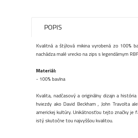
POPIS
Kvalitná a štýlová mikina vyrobená zo 100% b
nachádza malé vrecko na zips s legendárnym RBF p
Materiál:
- 100% bavlna
Kvalita, nadčasový a originálny dizajn a históri
hviezdy ako David Beckham , John Travolta ale
americkej kultúry. Unikátnosťou tejto značky je 
istý skutočne tou najvyššou kvalitou.