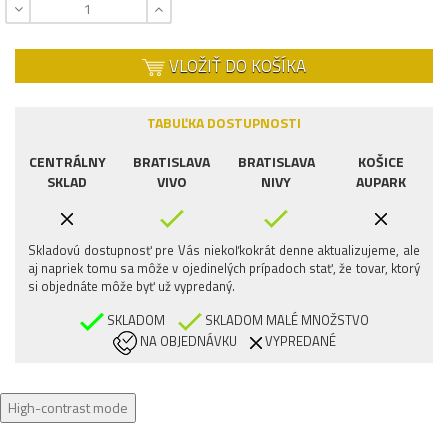
VLOŽIŤ DO KOŠÍKA
TABUĽKA DOSTUPNOSTI
CENTRÁLNY
BRATISLAVA
BRATISLAVA
KOŠICE
SKLAD
VIVO
NIVY
AUPARK
Skladovú dostupnosť pre Vás niekoľkokrát denne aktualizujeme, ale
aj napriek tomu sa môže v ojedinelých prípadoch stať, že tovar, ktorý
si objednáte môže byť už vypredaný.
SKLADOM
SKLADOM MALÉ MNOŽSTVO
NA OBJEDNÁVKU
VYPREDANÉ
High-contrast mode