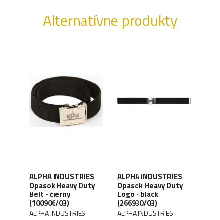
Alternatívne produkty
ný
ALPHA INDUSTRIES
ALPHA INDUSTRIES
ALP
Opasok Heavy Duty
Opasok Heavy Duty
Opas
to -
Belt - čierny
Logo - black
blac
T-
(100906/03)
(266930/03)
ALPH
ALPHA INDUSTRIES
ALPHA INDUSTRIES
Kód 