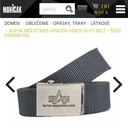
( 0 )
0
.00 €
DOMOV
OBLEČENIE
OPASKY, TRAKY
LÁTKOVÉ
ALPHA INDUSTRIES OPASOK HEAVY DUTY BELT - ŠEDÝ
(100906/04)