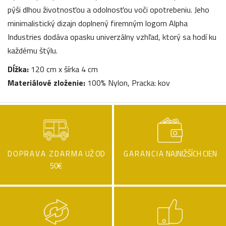
pýši dlhou životnosťou a odolnosťou voči opotrebeniu. Jeho
minimalistický dizajn doplnený firemným logom Alpha
Industries dodáva opasku univerzálny vzhľad, ktorý sa hodí ku
každému štýlu.
Dĺžka:
120 cm x šírka 4 cm
Materiálové zloženie:
100% Nylon, Pracka: kov
DOPRAVA ZDARMA
UŽ OD
GARANCIA
NAJNIŽŠÍCH CIEN
50€