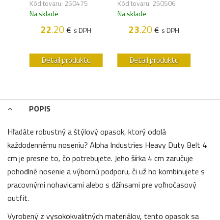
Kód tovaru: 250475
Kód tovaru: 250506
Na s
Na sklade
Na sklade
22
.20
23
.20
€
€
s DPH
s DPH
H
u
Detail produktu
Detail produktu
POPIS
Hľadáte robustný a štýlový opasok, ktorý odolá
každodennému noseniu? Alpha Industries Heavy Duty Belt 4
cm je presne to, čo potrebujete. Jeho šírka 4 cm zaručuje
pohodlné nosenie a výbornú podporu, či už ho kombinujete s
pracovnými nohavicami alebo s džínsami pre voľnočasový
outfit.
Vyrobený z vysokokvalitných materiálov, tento opasok sa