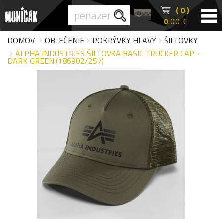
( 0 )
0
.00 €
DOMOV
OBLEČENIE
POKRÝVKY HLAVY
ŠILTOVKY
ALPHA INDUSTRIES ŠILTOVKA BASIC TRUCKER CAP -
DARK GREEN (186902/257)