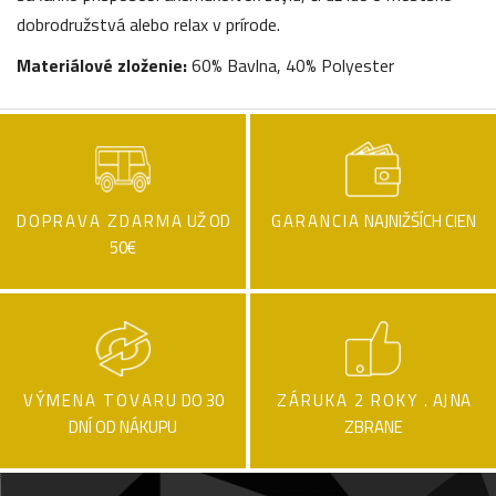
dobrodružstvá alebo relax v prírode.
Materiálové zloženie:
60% Bavlna, 40% Polyester
DOPRAVA ZDARMA
UŽ OD
GARANCIA
NAJNIŽŠÍCH CIEN
50€
VÝMENA TOVARU
DO 30
ZÁRUKA 2 ROKY .
AJ NA
DNÍ OD NÁKUPU
ZBRANE