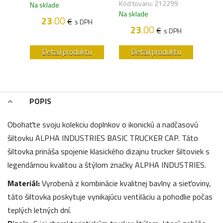
Kód tovaru: 212299
Na sklade
Na s
Na sklade
23
.00
€
s DPH
H
23
.00
€
s DPH
u
Detail produktu
Detail produktu
POPIS
Obohaťte svoju kolekciu doplnkov o ikonickú a nadčasovú
šiltovku ALPHA INDUSTRIES BASIC TRUCKER CAP. Táto
šiltovka prináša spojenie klasického dizajnu trucker šiltoviek s
legendárnou kvalitou a štýlom značky ALPHA INDUSTRIES.
Materiál:
Vyrobená z kombinácie kvalitnej bavlny a sieťoviny,
táto šiltovka poskytuje vynikajúcu ventiláciu a pohodlie počas
teplých letných dní.