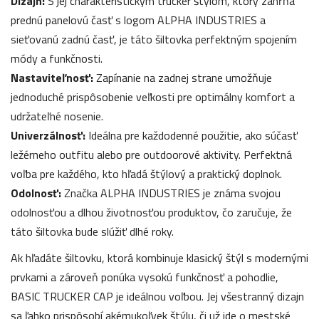
Dizajn:
S jej charakteristickým trucker štýlom, ktorý zahŕňa
prednú panelovú časť s logom ALPHA INDUSTRIES a
sieťovanú zadnú časť, je táto šiltovka perfektným spojením
módy a funkčnosti.
Nastaviteľnosť:
Zapínanie na zadnej strane umožňuje
jednoduché prispôsobenie veľkosti pre optimálny komfort a
udržateľné nosenie.
Univerzálnosť:
Ideálna pre každodenné použitie, ako súčasť
ležérneho outfitu alebo pre outdoorové aktivity. Perfektná
voľba pre každého, kto hľadá štýlový a praktický doplnok.
Odolnosť:
Značka ALPHA INDUSTRIES je známa svojou
odolnosťou a dlhou životnosťou produktov, čo zaručuje, že
táto šiltovka bude slúžiť dlhé roky.
Ak hľadáte šiltovku, ktorá kombinuje klasický štýl s modernými
prvkami a zároveň ponúka vysokú funkčnosť a pohodlie,
BASIC TRUCKER CAP je ideálnou voľbou. Jej všestranný dizajn
sa ľahko prispôsobí akémukoľvek štýlu, či už ide o mestské