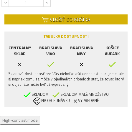
VLOŽIŤ DO KOŠÍKA
TABUĽKA DOSTUPNOSTI
CENTRÁLNY
BRATISLAVA
BRATISLAVA
KOŠICE
SKLAD
VIVO
NIVY
AUPARK
Skladovú dostupnosť pre Vás niekoľkokrát denne aktualizujeme, ale
aj napriek tomu sa môže v ojedinelých prípadoch stať, že tovar, ktorý
si objednáte môže byť už vypredaný.
SKLADOM
SKLADOM MALÉ MNOŽSTVO
NA OBJEDNÁVKU
VYPREDANÉ
High-contrast mode