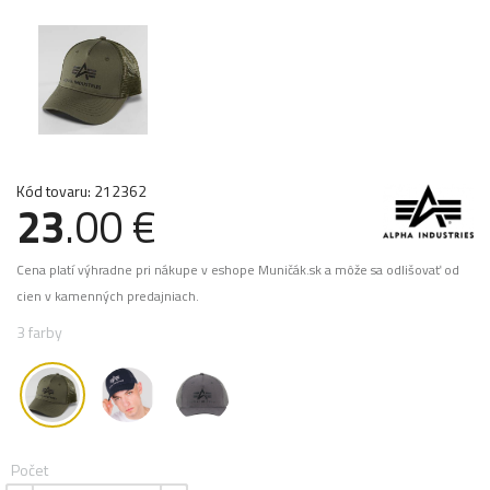
Kód tovaru: 212362
23
.00 €
Cena platí výhradne pri nákupe v eshope Muničák.sk a môže sa odlišovať od
cien v kamenných predajniach.
3 farby
Počet