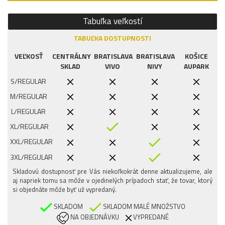
Tabuľka veľkostí
TABUĽKA DOSTUPNOSTI
VEĽKOSŤ
CENTRÁLNY
BRATISLAVA
BRATISLAVA
KOŠICE
SKLAD
VIVO
NIVY
AUPARK
S/REGULAR
M/REGULAR
L/REGULAR
XL/REGULAR
XXL/REGULAR
3XL/REGULAR
Skladovú dostupnosť pre Vás niekoľkokrát denne aktualizujeme, ale
4XL/REGULAR
aj napriek tomu sa môže v ojedinelých prípadoch stať, že tovar, ktorý
si objednáte môže byť už vypredaný.
SKLADOM
SKLADOM MALÉ MNOŽSTVO
NA OBJEDNÁVKU
VYPREDANÉ