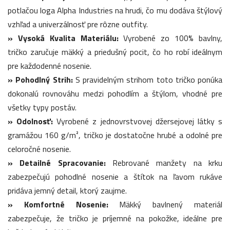
potlačou loga Alpha Industries na hrudi, čo mu dodáva štýlový
vzhľad a univerzálnosť pre rôzne outfity.
» Vysoká Kvalita Materiálu:
Vyrobené zo 100% bavlny,
tričko zaručuje mäkký a priedušný pocit, čo ho robí ideálnym
pre každodenné nosenie.
» Pohodlný Strih:
S pravidelným strihom toto tričko ponúka
dokonalú rovnováhu medzi pohodlím a štýlom, vhodné pre
všetky typy postáv.
» Odolnosť:
Vyrobené z jednovrstvovej džersejovej látky s
gramážou 160 g/m², tričko je dostatočne hrubé a odolné pre
celoročné nosenie.
» Detailné Spracovanie:
Rebrované manžety na krku
zabezpečujú pohodlné nosenie a štítok na ľavom rukáve
pridáva jemný detail, ktorý zaujme.
» Komfortné Nosenie:
Mäkký bavlnený materiál
zabezpečuje, že tričko je príjemné na pokožke, ideálne pre