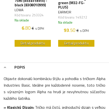
75ml (koza+textil) -
Orga
green (M32-FG-
black (8308010999)
carb
41)
PLUS)
LOWA
WAN
EARMOR
Kód tovaru: 253324
Kód 
Kód tovaru: 149272
Na sklade
Na s
Na sklade
6
.80
€
s DPH
93
.50
€
H
s DPH
u
Detail produktu
Detail produktu
POPIS
Objavte dokonalú kombináciu štýlu a pohodlia s tričkom Alpha
Industries Basic. Ideálne pre každodenné nosenie, toto tričko
s výrazným logom Alpha na hrudi je nevyhnutnou súčasťou
každého šatníka.
» Klasický Dizajn:
Tričko má čistý, jednoduchý dizajn s veľkou