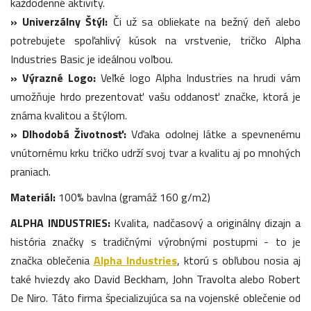
každodenné aktivity.
» Univerzálny Štýl:
Či už sa obliekate na bežný deň alebo
potrebujete spoľahlivý kúsok na vrstvenie, tričko Alpha
Industries Basic je ideálnou voľbou.
» Výrazné Logo:
Veľké logo Alpha Industries na hrudi vám
umožňuje hrdo prezentovať vašu oddanosť značke, ktorá je
známa kvalitou a štýlom.
» Dlhodobá Životnosť:
Vďaka odolnej látke a spevnenému
vnútornému krku tričko udrží svoj tvar a kvalitu aj po mnohých
praniach.
Materiál:
100% bavlna (gramáž 160 g/m2)
ALPHA INDUSTRIES:
Kvalita, nadčasový a originálny dizajn a
história značky s tradičnými výrobnými postupmi - to je
značka oblečenia
Alpha Industries
, ktorú s obľubou nosia aj
také hviezdy ako David Beckham, John Travolta alebo Robert
De Niro. Táto firma špecializujúca sa na vojenské oblečenie od