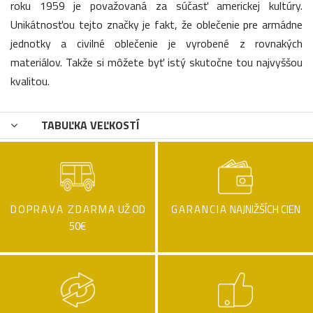
roku 1959 je považovaná za súčasť americkej kultúry.
Unikátnosťou tejto značky je fakt, že oblečenie pre armádne
jednotky a civilné oblečenie je vyrobené z rovnakých
materiálov. Takže si môžete byť istý skutočne tou najvyššou
kvalitou.
TABUĽKA VEĽKOSTÍ
DOPRAVA ZDARMA
UŽ OD
GARANCIA
NAJNIŽŠÍCH CIEN
50€