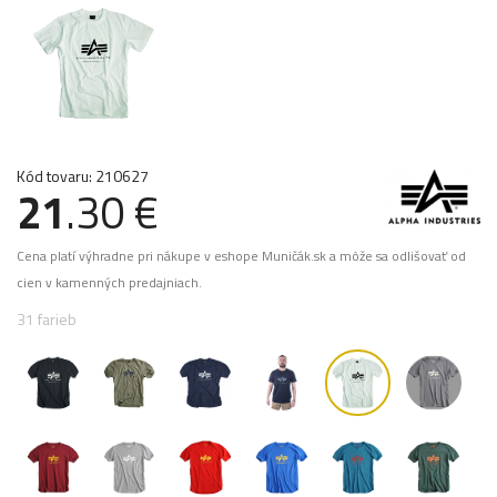
Kód tovaru: 210627
21
.30 €
Cena platí výhradne pri nákupe v eshope Muničák.sk a môže sa odlišovať od
cien v kamenných predajniach.
31 farieb