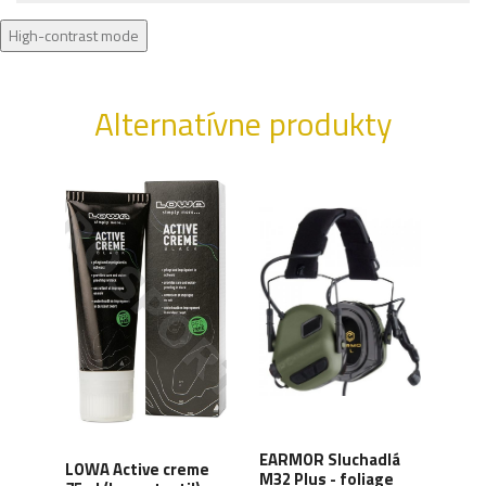
High-contrast mode
Alternatívne produkty
XD
EARMOR Sluchadlá
LOWA Active creme
WAN
y,
M32 Plus - foliage