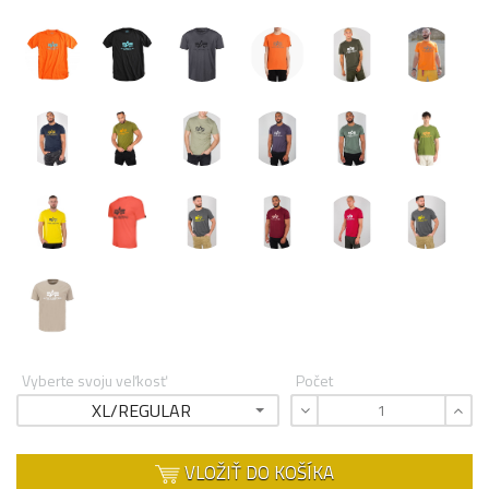
Vyberte svoju veľkosť
Počet
XL/REGULAR
VLOŽIŤ DO KOŠÍKA