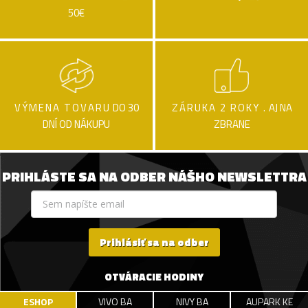
50€
VÝMENA TOVARU
DO 30
ZÁRUKA 2 ROKY .
AJ NA
DNÍ OD NÁKUPU
ZBRANE
PRIHLÁSTE SA NA ODBER NÁŠHO NEWSLETTRA
Prihlásiť sa na odber
OTVÁRACIE HODINY
ESHOP
VIVO BA
NIVY BA
AUPARK KE