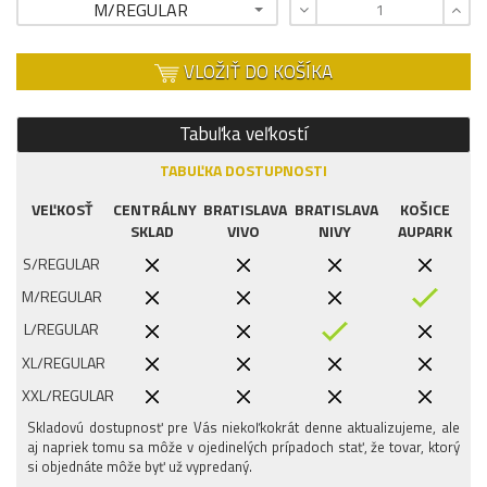
M/REGULAR
VLOŽIŤ DO KOŠÍKA
Tabuľka veľkostí
TABUĽKA DOSTUPNOSTI
VEĽKOSŤ
CENTRÁLNY
BRATISLAVA
BRATISLAVA
KOŠICE
SKLAD
VIVO
NIVY
AUPARK
S/REGULAR
M/REGULAR
L/REGULAR
XL/REGULAR
XXL/REGULAR
Skladovú dostupnosť pre Vás niekoľkokrát denne aktualizujeme, ale
aj napriek tomu sa môže v ojedinelých prípadoch stať, že tovar, ktorý
si objednáte môže byť už vypredaný.