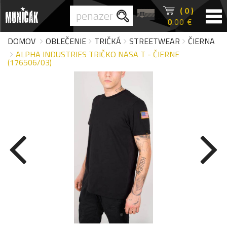
( 0 )
0
.00 €
DOMOV
OBLEČENIE
TRIČKÁ
STREETWEAR
ČIERNA
ALPHA INDUSTRIES TRIČKO NASA T - ČIERNE
(176506/03)