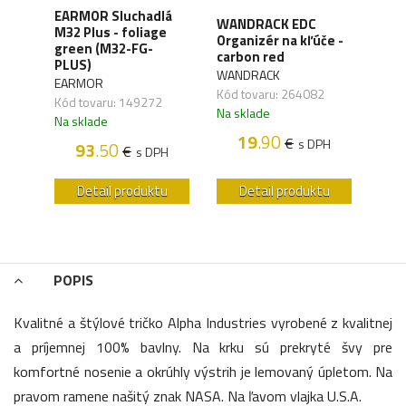
EARMOR Sluchadlá
WANDRACK EDC
ALP
A-T
M32 Plus - foliage
Organizér na kľúče -
Šilt
rne
green (M32-FG-
carbon red
- mo
PLUS)
WANDRACK
ALPH
EARMOR
,01
Kód tovaru: 264082
Kód 
Kód tovaru: 149272
Na sklade
Na s
Na sklade
H
19
.90
€
s DPH
93
.50
€
s DPH
u
Detail produktu
Detail produktu
POPIS
Kvalitné a štýlové tričko Alpha Industries vyrobené z kvalitnej
a príjemnej 100% bavlny. Na krku sú prekryté švy pre
komfortné nosenie a okrúhly výstrih je lemovaný úpletom. Na
pravom ramene našitý znak NASA. Na ľavom vlajka U.S.A.