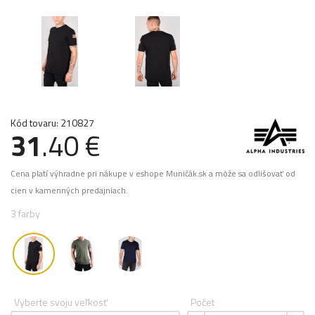
Kód tovaru: 210827
31
.40 €
Cena platí výhradne pri nákupe v eshope Muničák.sk a môže sa odlišovať od
cien v kamenných predajniach.
3 farby
Vyberte svoju veľkosť
Počet