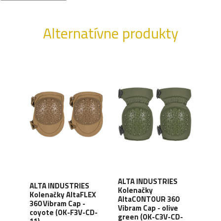
Alternatívne produkty
ALTA INDUSTRIES
ALTA INDUSTRIES
ALT
 pre
Kolenačky
Kolenačky AltaFLEX
Kol
na
AltaCONTOUR 360
360 Vibram Cap -
Alt
erny
Vibram Cap - olive
coyote (OK-F3V-CD-
Vibr
green (OK-C3V-CD-