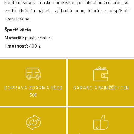
kombinovaný s mäkkou podšívkou potiahnutou Cordurou. Vo
vnútri chrániča nájdete aj hrubú penu, ktorá sa prispôsobí
tvaru kolena.
Špecifikácia
Materiál:
plast, cordura
Hmotnosť:
400 g
DOPRAVA ZDARMA
UŽ OD
GARANCIA
NAJNIŽŠÍCH CIEN
50€