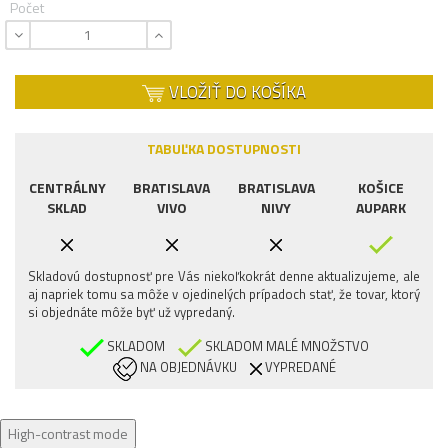
Počet
VLOŽIŤ DO KOŠÍKA
TABUĽKA DOSTUPNOSTI
CENTRÁLNY
BRATISLAVA
BRATISLAVA
KOŠICE
SKLAD
VIVO
NIVY
AUPARK
Skladovú dostupnosť pre Vás niekoľkokrát denne aktualizujeme, ale
aj napriek tomu sa môže v ojedinelých prípadoch stať, že tovar, ktorý
si objednáte môže byť už vypredaný.
SKLADOM
SKLADOM MALÉ MNOŽSTVO
NA OBJEDNÁVKU
VYPREDANÉ
High-contrast mode