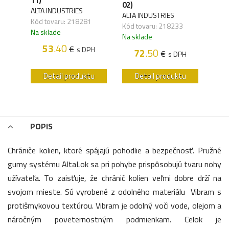
11)
(OK
02)
ALTA INDUSTRIES
ALTA
ALTA INDUSTRIES
Kód tovaru: 218281
Kód 
Kód tovaru: 218233
Na sklade
Na s
Na sklade
H
53
.40
€
s DPH
72
.50
€
s DPH
u
Detail produktu
Detail produktu
POPIS
Chrániče kolien, ktoré spájajú pohodlie a bezpečnosť. Pružné
gumy systému AltaLok sa pri pohybe prispôsobujú tvaru nohy
užívateľa. To zaisťuje, že chránič kolien veľmi dobre drží na
svojom mieste. Sú vyrobené z odolného materiálu Vibram s
protišmykovou textúrou. Vibram je odolný voči vode, olejom a
náročným poveternostným podmienkam. Celok je