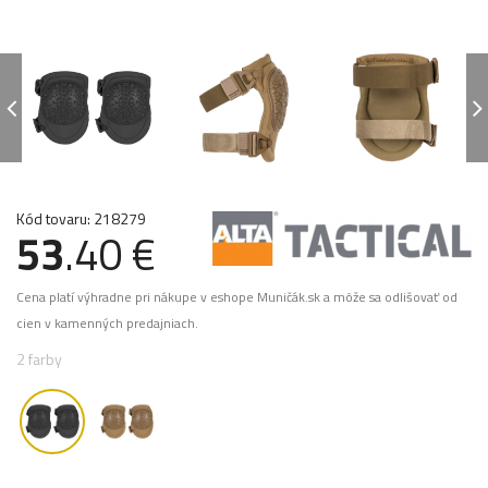
Kód tovaru: 218279
53
.40 €
Cena platí výhradne pri nákupe v eshope Muničák.sk a môže sa odlišovať od
cien v kamenných predajniach.
2 farby