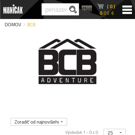
( 0 )
0
.00 €
DOMOV
BCB
Zoradiť od najnovšieho
Výsledok 1 - 0 z 0
25