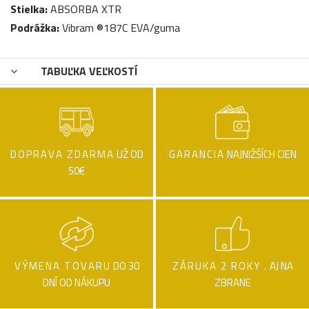
Stielka:
ABSORBA XTR
Podrážka:
Vibram ®187C EVA/guma
TABUĽKA VEĽKOSTÍ
DOPRAVA ZDARMA
UŽ OD
GARANCIA
NAJNIŽŠÍCH CIEN
50€
VÝMENA TOVARU
DO 30
ZÁRUKA 2 ROKY .
AJ NA
DNÍ OD NÁKUPU
ZBRANE