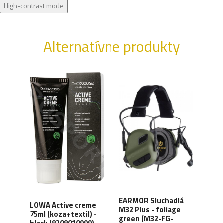
High-contrast mode
Alternatívne produkty
EARMOR Sluchadlá
LOWA Active creme
WAN
A-T
M32 Plus - foliage
75ml (koza+textil) -
Orga
rne
green (M32-FG-
black (8308010999)
carb