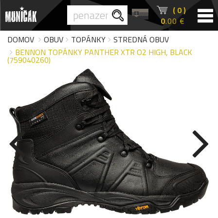
( 0 )
0
.00 €
DOMOV
OBUV
TOPÁNKY
STREDNÁ OBUV
BENNON TOPÁNKY PANTHER XTR O2 HIGH, BLACK
(759040260)