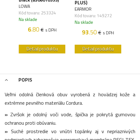
PLUS)
LOWA
WAN
EARMOR
,01
Kód tovaru: 253324
Kód 
Kód tovaru: 149272
Na sklade
Na s
Na sklade
H
6
.80
€
s DPH
93
.50
€
s DPH
u
Detail produktu
Detail produktu
POPIS
Veľmi odolná členková obuv vyrobená z hovädzej kože a
extrémne pevného materiálu Cordura.
»
Zvršok je odolný voči vode, špička je pokrytá gumovou
ochranou proti obúvaniu.
»
Suché prostredie vo vnútri topánky aj v nepriaznivých
podmienkach zabezpečuje nepremokavá membrána REGI-TEX,