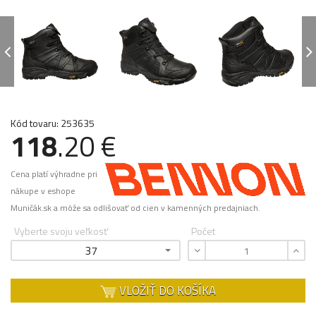
Kód tovaru: 253635
118
.20 €
Cena platí výhradne pri
nákupe v eshope
Muničák.sk a môže sa odlišovať od cien v kamenných predajniach.
Vyberte svoju veľkosť
Počet
37
VLOŽIŤ DO KOŠÍKA