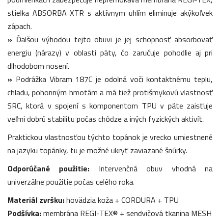
stielka ABSORBA XTR s aktívnym uhlím eliminuje akýkoľvek
zápach.
»
Ďalšou výhodou tejto obuvi je jej schopnosť absorbovať
energiu (nárazy) v oblasti päty, čo zaručuje pohodlie aj pri
dlhodobom nosení.
»
Podrážka Vibram 187C je odolná voči kontaktnému teplu,
chladu, pohonným hmotám a má tiež protišmykovú vlastnosť
SRC, ktorá v spojení s komponentom TPU v päte zaisťuje
veľmi dobrú stabilitu počas chôdze a iných fyzických aktivít.
Praktickou vlastnosťou týchto topánok je vrecko umiestnené
na jazyku topánky, tu je možné ukryť zaviazané šnúrky.
Odporúčané použitie:
Intervenčná obuv vhodná na
univerzálne použitie počas celého roka.
Materiál zvršku:
hovädzia koža + CORDURA + TPU
Podšívka:
membrána REGI-TEX® + sendvičová tkanina MESH