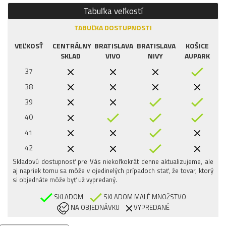
Tabuľka veľkostí
TABUĽKA DOSTUPNOSTI
VEĽKOSŤ
CENTRÁLNY
BRATISLAVA
BRATISLAVA
KOŠICE
SKLAD
VIVO
NIVY
AUPARK
37
38
39
40
41
42
Skladovú dostupnosť pre Vás niekoľkokrát denne aktualizujeme, ale
43
aj napriek tomu sa môže v ojedinelých prípadoch stať, že tovar, ktorý
44
si objednáte môže byť už vypredaný.
45
SKLADOM
SKLADOM MALÉ MNOŽSTVO
NA OBJEDNÁVKU
VYPREDANÉ
46
47