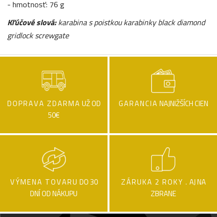
- hmotnosť: 76 g
Kľúčové slová:
karabina s poistkou karabinky black diamond
gridlock screwgate
DOPRAVA ZDARMA
UŽ OD
GARANCIA
NAJNIŽŠÍCH CIEN
50€
VÝMENA TOVARU
DO 30
ZÁRUKA 2 ROKY .
AJ NA
DNÍ OD NÁKUPU
ZBRANE