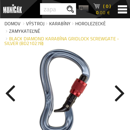
( 0 )
0
.00 €
DOMOV
VÝSTROJ
KARABÍNY
HOROLEZECKÉ
ZAMYKATEĽNÉ
BLACK DIAMOND KARABÍNA GRIDLOCK SCREWGATE -
SILVER (BD210278)