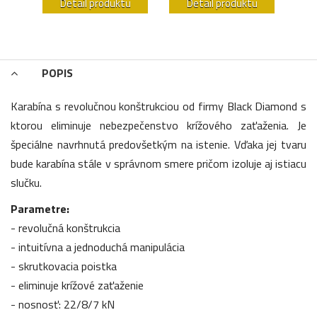
u
Detail produktu
Detail produktu
POPIS
Karabína s revolučnou konštrukciou od firmy Black Diamond s
ktorou eliminuje nebezpečenstvo krížového zaťaženia. Je
špeciálne navrhnutá predovšetkým na istenie. Vďaka jej tvaru
bude karabína stále v správnom smere pričom izoluje aj istiacu
slučku.
Parametre:
- revolučná konštrukcia
- intuitívna a jednoduchá manipulácia
- skrutkovacia poistka
- eliminuje krížové zaťaženie
- nosnosť: 22/8/7 kN