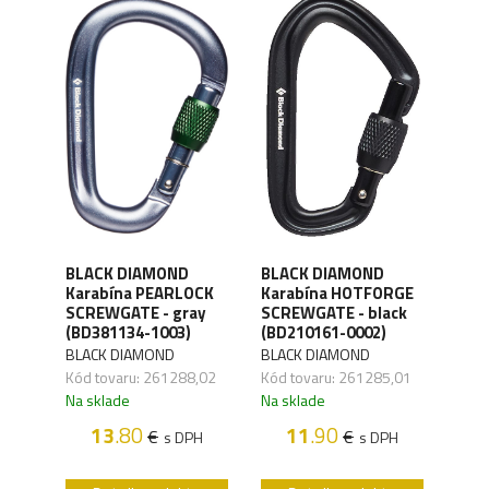
BLACK DIAMOND
BLACK DIAMOND
BLA
E -
Karabína PEARLOCK
Karabína HOTFORGE
Kar
4-
SCREWGATE - gray
SCREWGATE - black
SCR
(BD381134-1003)
(BD210161-0002)
(BD
BLACK DIAMOND
BLACK DIAMOND
BLA
,03
Kód tovaru: 261288,02
Kód tovaru: 261285,01
Kód 
Na sklade
Na sklade
Na s
13
.80
11
.90
€
€
H
s DPH
s DPH