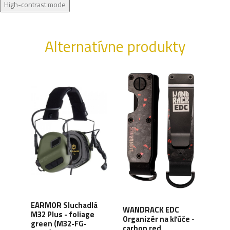
High-contrast mode
Alternatívne produkty
XD
EARMOR Sluchadlá
WANDRACK EDC
ALP
y,
M32 Plus - foliage
Organizér na kľúče -
Šilt
green (M32-FG-
carbon red
- mo