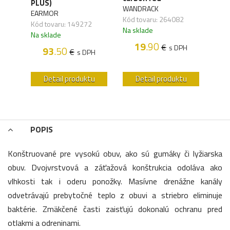
41)
PLUS)
WANDRACK
ALPH
EARMOR
Kód tovaru: 264082
Kód 
Kód tovaru: 149272
Na sklade
Na s
Na sklade
19
.90
€
s DPH
93
.50
€
H
s DPH
u
Detail produktu
Detail produktu
POPIS
Konštruované pre vysokú obuv, ako sú gumáky či lyžiarska
obuv. Dvojvrstvová a záťažová konštrukcia odoláva ako
vlhkosti tak i oderu ponožky. Masívne drenážne kanály
odvetrávajú prebytočné teplo z obuvi a striebro eliminuje
baktérie. Zmäkčené časti zaisťujú dokonalú ochranu pred
otlakmi a odreninami.