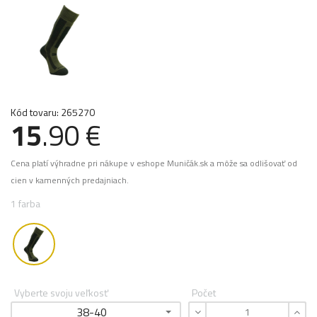
Kód tovaru: 265270
15
.90 €
Cena platí výhradne pri nákupe v eshope Muničák.sk a môže sa odlišovať od
cien v kamenných predajniach.
1 farba
Vyberte svoju veľkosť
Počet
38-40