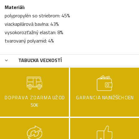
Materiál:
polypropylén so striebrom: 45%
viackapilárová bavlna: 43%
vysokorozťažný elastan: 8%
tvarovaný polyamid: 4%
TABUĽKA VEĽKOSTÍ
DOPRAVA ZDARMA
UŽ OD
GARANCIA
NAJNIŽŠÍCH CIEN
50€