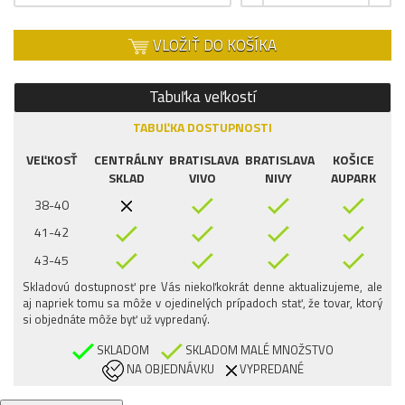
VLOŽIŤ DO KOŠÍKA
Tabuľka veľkostí
TABUĽKA DOSTUPNOSTI
VEĽKOSŤ
CENTRÁLNY
BRATISLAVA
BRATISLAVA
KOŠICE
SKLAD
VIVO
NIVY
AUPARK
38-40
41-42
43-45
Skladovú dostupnosť pre Vás niekoľkokrát denne aktualizujeme, ale
aj napriek tomu sa môže v ojedinelých prípadoch stať, že tovar, ktorý
si objednáte môže byť už vypredaný.
SKLADOM
SKLADOM MALÉ MNOŽSTVO
NA OBJEDNÁVKU
VYPREDANÉ