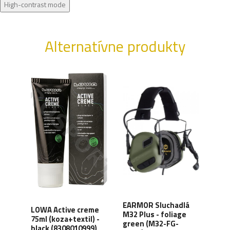
High-contrast mode
Alternatívne produkty
XD
EARMOR Sluchadlá
LOWA Active creme
WAN
y,
M32 Plus - foliage
75ml (koza+textil) -
Orga
green (M32-FG-
black (8308010999)
carb