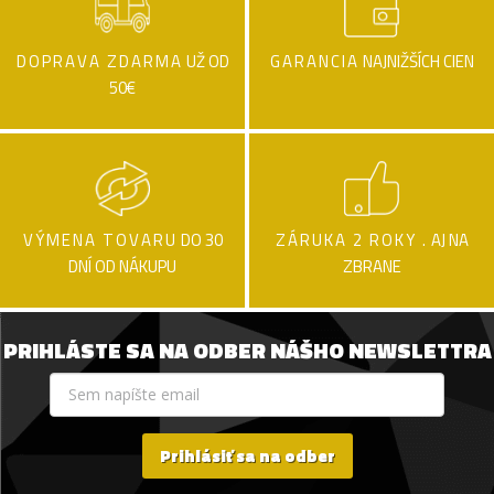
DOPRAVA ZDARMA
UŽ OD
GARANCIA
NAJNIŽŠÍCH CIEN
50€
VÝMENA TOVARU
DO 30
ZÁRUKA 2 ROKY .
AJ NA
DNÍ OD NÁKUPU
ZBRANE
PRIHLÁSTE SA NA ODBER NÁŠHO NEWSLETTRA
Prihlásiť sa na odber