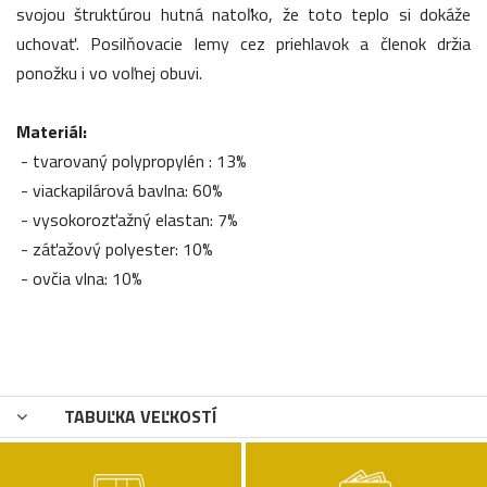
svojou štruktúrou hutná natoľko, že toto teplo si dokáže
uchovať. Posilňovacie lemy cez priehlavok a členok držia
ponožku i vo voľnej obuvi.
Materiál:
- tvarovaný polypropylén : 13%
- viackapilárová bavlna: 60%
- vysokorozťažný elastan: 7%
- záťažový polyester: 10%
- ovčia vlna: 10%
TABUĽKA VEĽKOSTÍ