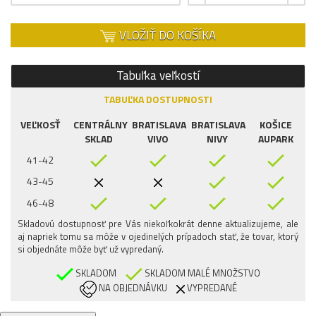
VLOŽIŤ DO KOŠÍKA
Tabuľka veľkostí
TABUĽKA DOSTUPNOSTI
VEĽKOSŤ
CENTRÁLNY
BRATISLAVA
BRATISLAVA
KOŠICE
SKLAD
VIVO
NIVY
AUPARK
41-42
43-45
46-48
Skladovú dostupnosť pre Vás niekoľkokrát denne aktualizujeme, ale
aj napriek tomu sa môže v ojedinelých prípadoch stať, že tovar, ktorý
si objednáte môže byť už vypredaný.
SKLADOM
SKLADOM MALÉ MNOŽSTVO
NA OBJEDNÁVKU
VYPREDANÉ