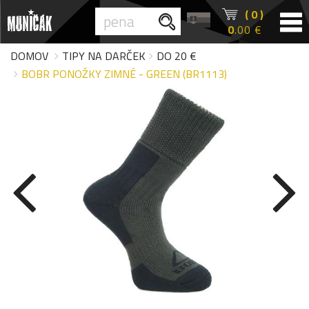
( 0 )
0
.00 €
DOMOV
TIPY NA DARČEK
DO 20 €
BOBR PONOŽKY ZIMNÉ - GREEN (BR1113)