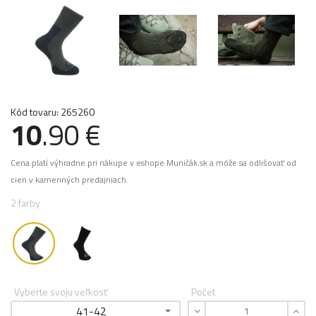
Kód tovaru: 265260
10
.90 €
Cena platí výhradne pri nákupe v eshope Muničák.sk a môže sa odlišovať od
cien v kamenných predajniach.
2 farby
Vyberte svoju veľkosť
Počet
41-42