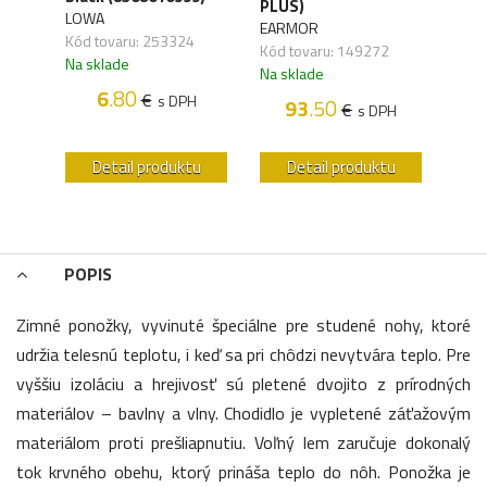
41)
PLUS)
LOWA
WAN
EARMOR
Kód tovaru: 253324
Kód 
Kód tovaru: 149272
Na sklade
Na s
Na sklade
6
.80
€
s DPH
93
.50
€
H
s DPH
u
Detail produktu
Detail produktu
POPIS
Zimné ponožky, vyvinuté špeciálne pre studené nohy, ktoré
udržia telesnú teplotu, i keď sa pri chôdzi nevytvára teplo. Pre
vyššiu izoláciu a hrejivosť sú pletené dvojito z prírodných
materiálov – bavlny a vlny. Chodidlo je vypletené záťažovým
materiálom proti prešliapnutiu. Voľný lem zaručuje dokonalý
tok krvného obehu, ktorý prináša teplo do nôh. Ponožka je