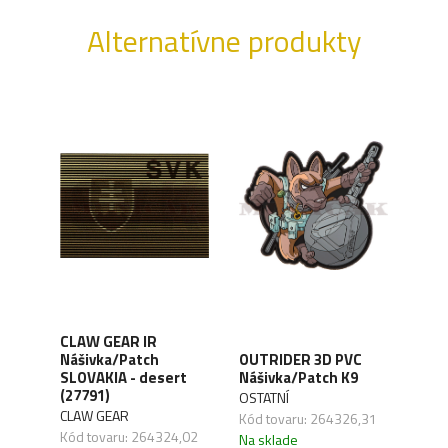
Alternatívne produkty
CLAW GEAR IR
FAL
Nášivka/Patch
OUTRIDER 3D PVC
Text
NEG
SLOVAKIA - desert
Nášivka/Patch K9
Náši
)
(27791)
mul
OSTATNÍ
CLAW GEAR
OSTA
Kód tovaru: 264326,31
,45
Kód tovaru: 264324,02
Kód 
Na sklade