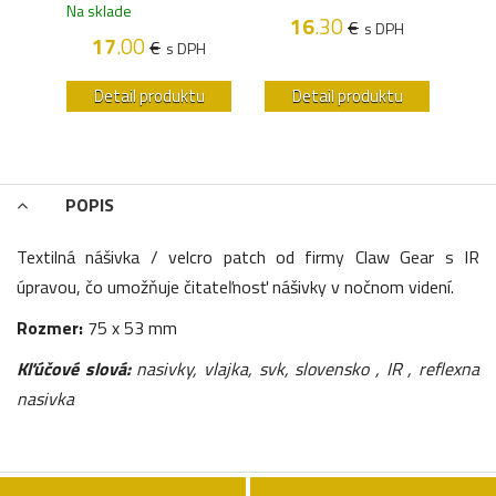
Na sklade
Na s
16
.30
€
s DPH
H
17
.00
€
s DPH
u
Detail produktu
Detail produktu
POPIS
Textilná nášivka / velcro patch od firmy Claw Gear s IR
úpravou, čo umožňuje čitateľnosť nášivky v nočnom videní.
Rozmer:
75 x 53 mm
Kľúčové slová:
nasivky, vlajka, svk, slovensko , IR , reflexna
nasivka