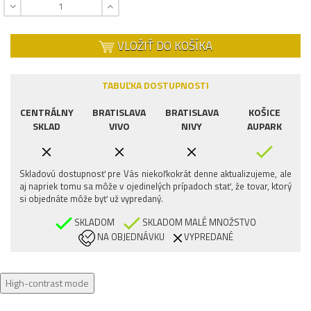
VLOŽIŤ DO KOŠÍKA
TABUĽKA DOSTUPNOSTI
CENTRÁLNY
BRATISLAVA
BRATISLAVA
KOŠICE
SKLAD
VIVO
NIVY
AUPARK
Skladovú dostupnosť pre Vás niekoľkokrát denne aktualizujeme, ale
aj napriek tomu sa môže v ojedinelých prípadoch stať, že tovar, ktorý
si objednáte môže byť už vypredaný.
SKLADOM
SKLADOM MALÉ MNOŽSTVO
NA OBJEDNÁVKU
VYPREDANÉ
High-contrast mode