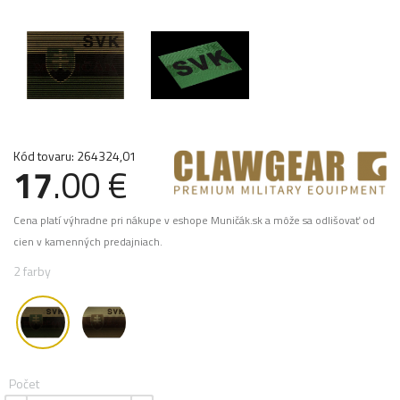
Kód tovaru: 264324,01
17
.00 €
Cena platí výhradne pri nákupe v eshope Muničák.sk a môže sa odlišovať od
cien v kamenných predajniach.
2 farby
Počet