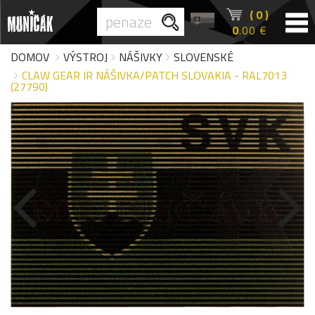
( 0 )
0
.00 €
DOMOV
VÝSTROJ
NÁŠIVKY
SLOVENSKÉ
CLAW GEAR IR NÁŠIVKA/PATCH SLOVAKIA - RAL7013
(27790)