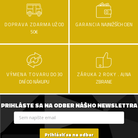
DOPRAVA ZDARMA
UŽ OD
GARANCIA
NAJNIŽŠÍCH CIEN
50€
VÝMENA TOVARU
DO 30
ZÁRUKA 2 ROKY .
AJ NA
DNÍ OD NÁKUPU
ZBRANE
PRIHLÁSTE SA NA ODBER NÁŠHO NEWSLETTRA
Prihlásiť sa na odber