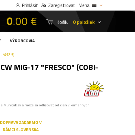
Prihlásiť
Zaregistrovať
Mena
0
.00 €
Košík:
0 položiek
Y
VÝROBCOVIA
-5823)
CW MIG-17 "FRESCO" (COBI-
pe Muničák.sk a môže sa odlišovať od cien v kamenných
DOPRAVA ZADARMO V
RÁMCI SLOVENSKA