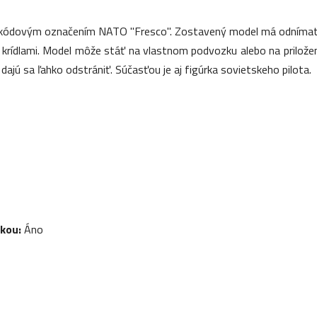
s kódovým označením NATO "Fresco". Zostavený model má odnímateľn
d krídlami. Model môže stáť na vlastnom podvozku alebo na prilo
ajú sa ľahko odstrániť. Súčasťou je aj figúrka sovietskeho pilota.
čkou:
Áno