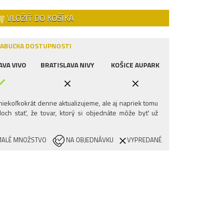
VLOŽIŤ DO KOŠÍKA
ABUĽKA DOSTUPNOSTI
AVA VIVO
BRATISLAVA NIVY
KOŠICE AUPARK
iekoľkokrát denne aktualizujeme, ale aj napriek tomu
och stať, že tovar, ktorý si objednáte môže byť už
ALÉ MNOŽSTVO
NA OBJEDNÁVKU
VYPREDANÉ