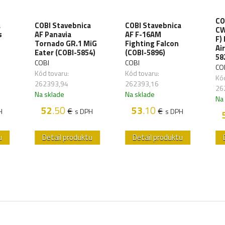
CO
a
COBI Stavebnica
COBI Stavebnica
CW
s
AF Panavia
AF F-16AM
F)
Tornado GR.1 MiG
Fighting Falcon
Ai
Eater (COBI-5854)
(COBI-5896)
58
COBI
COBI
CO
Kód tovaru:
Kód tovaru:
Kód
262393,94
262393,16
26
Na sklade
Na sklade
Na
52
.50
53
.10
€
€
H
s DPH
s DPH
u
Detail produktu
Detail produktu