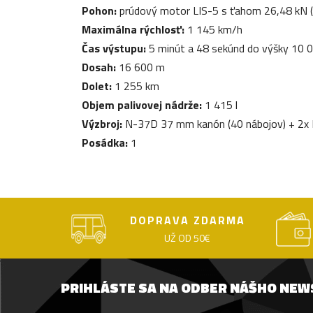
Pohon:
prúdový motor LIS-5 s ťahom 26,48 kN (
Maximálna rýchlosť:
1 145 km/h
Čas výstupu:
5 minút a 48 sekúnd do výšky 10 
Dosah:
16 600 m
Dolet:
1 255 km
Objem palivovej nádrže:
1 415 l
Výzbroj:
N-37D 37 mm kanón (40 nábojov) + 2x N
Posádka:
1
DOPRAVA ZDARMA
UŽ OD 50€
PRIHLÁSTE SA NA ODBER NÁŠHO NE