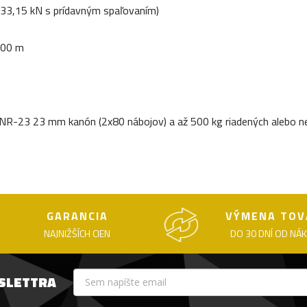
33,15 kN s prídavným spaľovaním)
000 m
R-23 23 mm kanón (2x80 nábojov) a až 500 kg riadených alebo ner
GARANCIA
VÝMENA TOV
NAJNIŽŠÍCH CIEN
DO 30 DNÍ OD NÁ
WSLETTRA