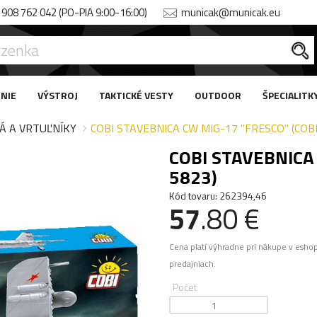
908 762 042 (PO-PIA 9:00-16:00)
municak@municak.eu
NIE
VÝSTROJ
TAKTICKÉ VESTY
OUTDOOR
ŠPECIALITK
Á A VRTUĽNÍKY
COBI STAVEBNICA CW MIG-17 "FRESCO" (COBI
COBI STAVEBNICA 
5823)
Kód tovaru: 262394,46
57
.80 €
Cena platí výhradne pri nákupe v esho
predajniach.
Počet