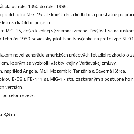
bala od roku 1950 do roku 1986.
predchodcu MIG-15, ale konštrukcia krídla bola podstatne preprac
 letu za každého počasia.
m MiG-15, došlo k jednej významnej zmene. Prvýkrát sa na ruskom
februári 1950 sovietsky pilot Ivan Ivaščenko na prototype SI-01 
tlakom novej generácie amerických prúdových lietadiel rozhodlo o za
om, ktorým sa vyzbrojili všetky krajiny Varšavskej zmluvy.
ín, napríklad Angola, Mali, Mozambik, Tanzánia a Severná Kórea.
rov B-58 a FB-111 sa MIG-17 stal zastaraným a postupne ho nahra
h verziách.
h po celom svete.
ka 3,8 m