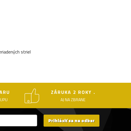
iadených striel
ARU
ZÁRUKA 2 ROKY .
KUPU
AJ NA ZBRANE
Prihlásiť sa na odber