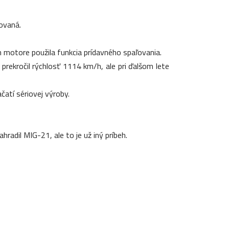
ovaná.
 motore použila funkcia prídavného spaľovania.
prekročil rýchlosť 1114 km/h, ale pri ďalšom lete
čatí sériovej výroby.
dil MIG-21, ale to je už iný príbeh.