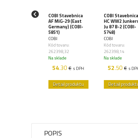
I Stavebnica
COBI Stavebnica
COBI Stavebnic
 WW2 Ilyushin
AF MiG-29 (East
HC WW2 Junker
2 (1943) (COBI-
Germany) (COBI-
Ju 87 B-2 (COBI-
5)
5851)
5748)
I
COBI
COBI
 tovaru:
Kód tovaru:
Kód tovaru:
398,11
262398,32
262398,14
sklade
Na sklade
Na sklade
53
.60
54
.30
52
.50
€
€
€
s DPH
s DPH
s DP
etail produktu
Detail produktu
Detail produkt
POPIS