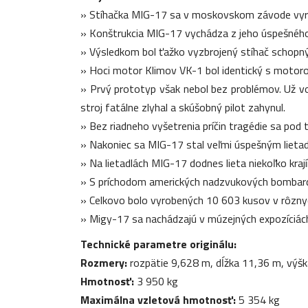
» Stíhačka MIG-17 sa v moskovskom závode vyrá
» Konštrukcia MIG-17 vychádza z jeho úspešného 
» Výsledkom bol ťažko vyzbrojený stíhač schopný
» Hoci motor Klimov VK-1 bol identický s motoro
» Prvý prototyp však nebol bez problémov. Už vo 
stroj fatálne zlyhal a skúšobný pilot zahynul.
» Bez riadneho vyšetrenia príčin tragédie sa pod 
» Nakoniec sa MIG-17 stal veľmi úspešným lietadl
» Na lietadlách MIG-17 dodnes lieta niekoľko kraj
» S príchodom amerických nadzvukových bombardé
» Celkovo bolo vyrobených 10 603 kusov v rôznyc
» Migy-17 sa nachádzajú v múzejných expozíciác
Technické parametre originálu:
Rozmery:
rozpätie 9,628 m, dĺžka 11,36 m, výš
Hmotnosť:
3 950 kg
Maximálna vzletová hmotnosť:
5 354 kg