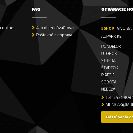
FAQ
OTVÁRACIE H
 online
Ako objednávať tovar
ESHOP
VIVO BA
Poštovné a doprava
AUPARK KE
PONDELOK
UTOROK
STREDA
ŠTVRTOK
PIATOK
SOBOTA
NEDEĽA
Tel.: +421 908
MUNICAK@MUN
Odstúpenie o