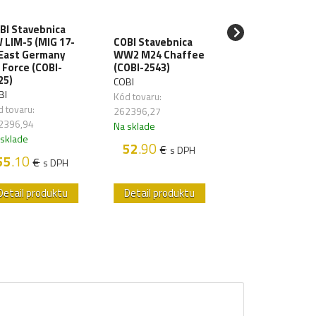
BI Stavebnica
 LIM-5 (MIG 17-
COBI Stavebnica
COBI Stavebnic
 East Germany
WW2 M24 Chaffee
AF Eurofighter
r Force (COBI-
(COBI-2543)
(COBI-5848)
25)
COBI
COBI
BI
Kód tovaru:
Kód tovaru:
 tovaru:
262396,27
262398,31
2396,94
Na sklade
Na sklade
 sklade
52
.90
54
.70
€
€
s DPH
s D
55
.10
€
s DPH
Detail produktu
Detail produktu
Detail produk