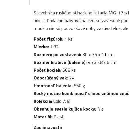
Stavebnica ruského stíhacieho lietadla MiG-17 
pilota. Prídavné palivové nádrže sú zavesené po
modelu nie sú podvozkové nohy zasúvateľné, ale d
Počet figúrok:
1 ks
Mierka:
1:32
Rozmery po zostavení:
30 x 36 x 11 cm
Rozmer krabice (balenie):
45 x 28 x 6 cm
Počet kociek:
568 ks
Odporúčaný vek:
7+
Hmotnosť balenia:
850 g
Kocky možno kombinovať s inou známou zna
Kolekcia:
Cold War
Obsahuje svetielkujúce kocky:
Nie
Materiál:
Plast
Zaujímavosti: