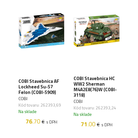
COBI
COBI Stavebnica HC
 TOP
COBI Stavebnica AF
WW2
WW2 Sherman
ang
Lockheed Su-57
Stu
M4A2E8(76)W (COBI-
Felon (COBI-5909)
Stur
3118)
2585
COBI
COBI
COBI
,28
Kód tovaru: 262393,69
Kód tovaru: 262393,24
Kód 
Na sklade
Na sklade
Na s
76
.70
€
H
s DPH
71
.00
€
s DPH