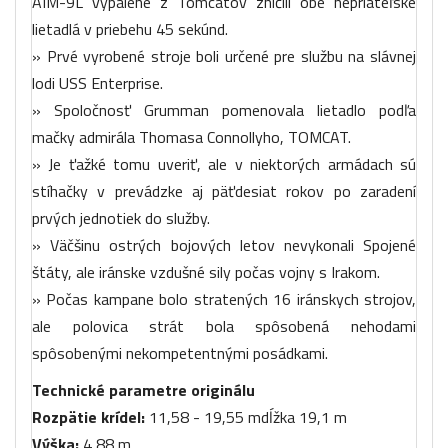
AIM-9L vypálené z Tomcatov zničili obe nepriateľské
lietadlá v priebehu 45 sekúnd.
» Prvé vyrobené stroje boli určené pre službu na slávnej
lodi USS Enterprise.
» Spoločnosť Grumman pomenovala lietadlo podľa
mačky admirála Thomasa Connollyho, TOMCAT.
» Je ťažké tomu uveriť, ale v niektorých armádach sú
stíhačky v prevádzke aj päťdesiat rokov po zaradení
prvých jednotiek do služby.
» Väčšinu ostrých bojových letov nevykonali Spojené
štáty, ale iránske vzdušné sily počas vojny s Irakom.
» Počas kampane bolo stratených 16 iránskych strojov,
ale polovica strát bola spôsobená nehodami
spôsobenými nekompetentnými posádkami.
Technické parametre originálu
Rozpätie krídel:
11,58 - 19,55 mdĺžka 19,1 m
Výška:
4,88 m