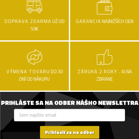
DOPRAVA ZDARMA
UŽ OD
GARANCIA
NAJNIŽŠÍCH CIEN
50€
VÝMENA TOVARU
DO 30
ZÁRUKA 2 ROKY .
AJ NA
DNÍ OD NÁKUPU
ZBRANE
PRIHLÁSTE SA NA ODBER NÁŠHO NEWSLETTRA
Prihlásiť sa na odber