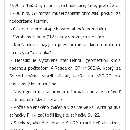
1970 o 16:00 h, napriek prichádzajúcej tme, pretože od
17:00 h by Grumman musel zaplatiť obrovskú pokutu za
nedodržanie termínu.
» Celkovo tri prototypy havarovali kvôli poruchám.
» Vyrobených bolo 712 kusov v rôznych verziách.
» Konštrukcia spájajúca priestor medzi dvoma motormi
sa nazýva "palacinka".
» Lietadlo je vybavené meniteľnou geometriou krídla
riadenou počítačom AiResearch CP-1166B/A, ktorý sa
Sovieti márne snažili získať, keďže na MIG-23 bol
nastavený len manuálne.
» Nová generácia radarov umožňovala naraz ostreľovať
až 6 nepriateľských lietadiel.
» Počas vojenského cvičenia v zálive Veľká Syrta na dve
stíhačky F-14 zaútočili líbyjské stíhačky Su-22.
» Strely vypálené z lietadiel Su-22 minuli cieľ, ale strely