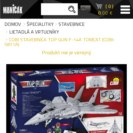
( 0 )
0
.00 €
DOMOV
ŠPECIALITKY
STAVEBNICE
LIETADLÁ A VRTUĽNÍKY
COBI STAVEBNICA TOP GUN F-14A TOMCAT (COBI-
5811A)
Produkt nie je verejný