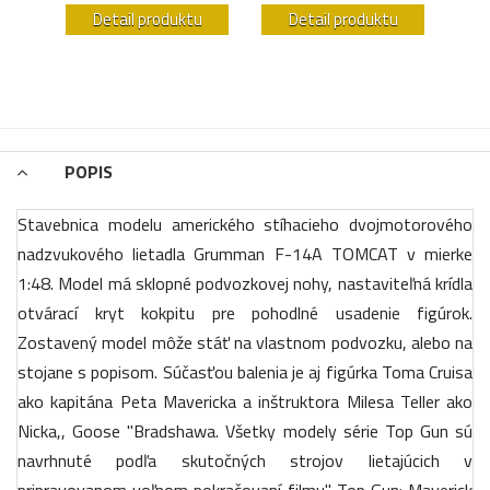
u
Detail produktu
Detail produktu
POPIS
Stavebnica modelu amerického stíhacieho dvojmotorového
nadzvukového lietadla Grumman F-14A TOMCAT v mierke
1:48. Model má sklopné podvozkovej nohy, nastaviteľná krídla
otvárací kryt kokpitu pre pohodlné usadenie figúrok.
Zostavený model môže stáť na vlastnom podvozku, alebo na
stojane s popisom. Súčasťou balenia je aj figúrka Toma Cruisa
ako kapitána Peta Mavericka a inštruktora Milesa Teller ako
Nicka,, Goose "Bradshawa. Všetky modely série Top Gun sú
navrhnuté podľa skutočných strojov lietajúcich v
pripravovanom voľnom pokračovaní filmu" Top Gun: Maverick