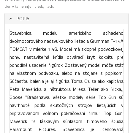
cien v kamenných predajniach.
POPIS
Stavebnica modelu amerického stíhacieho
dvojmotorového nadzvukového lietadla Grumman F-14A
TOMCAT v mierke 1:48. Model má sklopné podvozkovej
nohy, nastaviteľná krídla otvárací kryt kokpitu pre
pohodlné usadenie figúrok. Zostavený model môže stáť
na vlastnom podvozku, alebo na stojane s popisom.
Súčasťou balenia je aj figúrka Toma Cruisa ako kapitána
Peta Mavericka a inštruktora Milesa Teller ako Nicka,,
Goose "Bradshawa. Všetky modely série Top Gun sú
navrhnuté podľa skutočných strojov lietajúcich v
pripravovanom voľnom pokračovaní filmu" Top Gun:
Maverick "s láskavým súhlasom filmového štúdia
Paramount Pictures. Stavebnica je licencovaná