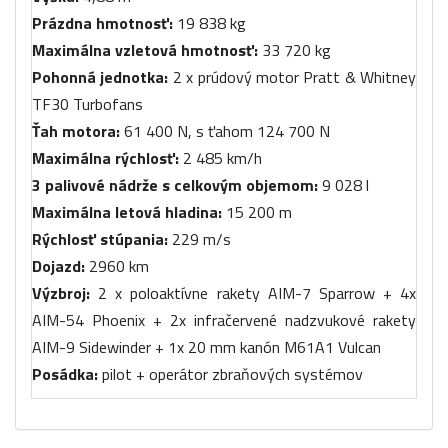
Prázdna hmotnosť:
19 838 kg
Maximálna vzletová hmotnosť:
33 720 kg
Pohonná jednotka:
2 x prúdový motor Pratt & Whitney
TF30 Turbofans
Ťah motora:
61 400 N, s ťahom 124 700 N
Maximálna rýchlosť:
2 485 km/h
3 palivové nádrže s celkovým objemom:
9 028 l
Maximálna letová hladina:
15 200 m
Rýchlosť stúpania:
229 m/s
Dojazd:
2960 km
Výzbroj:
2 x poloaktívne rakety AIM-7 Sparrow + 4x
AIM-54 Phoenix + 2x infračervené nadzvukové rakety
AIM-9 Sidewinder + 1x 20 mm kanón M61A1 Vulcan
Posádka:
pilot + operátor zbraňových systémov