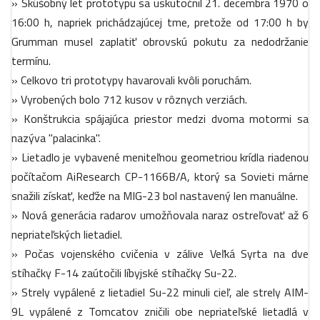
» Skúšobný let prototypu sa uskutočnil 21. decembra 1970 o
16:00 h, napriek prichádzajúcej tme, pretože od 17:00 h by
Grumman musel zaplatiť obrovskú pokutu za nedodržanie
termínu.
» Celkovo tri prototypy havarovali kvôli poruchám.
» Vyrobených bolo 712 kusov v rôznych verziách.
» Konštrukcia spájajúca priestor medzi dvoma motormi sa
nazýva "palacinka".
» Lietadlo je vybavené meniteľnou geometriou krídla riadenou
počítačom AiResearch CP-1166B/A, ktorý sa Sovieti márne
snažili získať, keďže na MIG-23 bol nastavený len manuálne.
» Nová generácia radarov umožňovala naraz ostreľovať až 6
nepriateľských lietadiel.
» Počas vojenského cvičenia v zálive Veľká Syrta na dve
stíhačky F-14 zaútočili líbyjské stíhačky Su-22.
» Strely vypálené z lietadiel Su-22 minuli cieľ, ale strely AIM-
9L vypálené z Tomcatov zničili obe nepriateľské lietadlá v