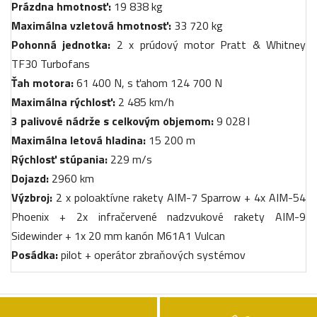
Prázdna hmotnosť:
19 838 kg
Maximálna vzletová hmotnosť:
33 720 kg
Pohonná jednotka:
2 x prúdový motor Pratt & Whitney
TF30 Turbofans
Ťah motora:
61 400 N, s ťahom 124 700 N
Maximálna rýchlosť:
2 485 km/h
3 palivové nádrže s celkovým objemom:
9 028 l
Maximálna letová hladina:
15 200 m
Rýchlosť stúpania:
229 m/s
Dojazd:
2960 km
Výzbroj:
2 x poloaktívne rakety AIM-7 Sparrow + 4x AIM-54
Phoenix + 2x infračervené nadzvukové rakety AIM-9
Sidewinder + 1x 20 mm kanón M61A1 Vulcan
Posádka:
pilot + operátor zbraňových systémov