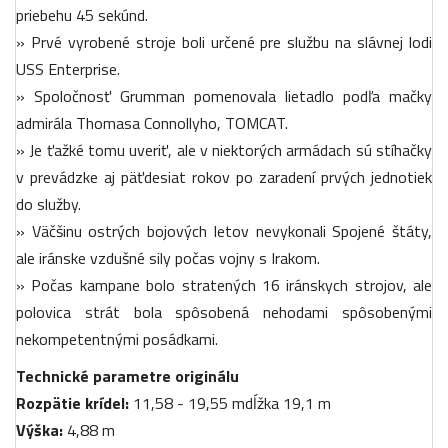
priebehu 45 sekúnd.
» Prvé vyrobené stroje boli určené pre službu na slávnej lodi
USS Enterprise.
» Spoločnosť Grumman pomenovala lietadlo podľa mačky
admirála Thomasa Connollyho, TOMCAT.
» Je ťažké tomu uveriť, ale v niektorých armádach sú stíhačky
v prevádzke aj päťdesiat rokov po zaradení prvých jednotiek
do služby.
» Väčšinu ostrých bojových letov nevykonali Spojené štáty,
ale iránske vzdušné sily počas vojny s Irakom.
» Počas kampane bolo stratených 16 iránskych strojov, ale
polovica strát bola spôsobená nehodami spôsobenými
nekompetentnými posádkami.
Technické parametre originálu
Rozpätie krídel:
11,58 - 19,55 mdĺžka 19,1 m
Výška:
4,88 m