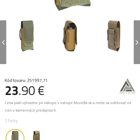
Kód tovaru: 251997,71
23
.90 €
Cena platí výhradne pri nákupe v eshope Muničák.sk a môže sa odlišovať od
cien v kamenných predajniach.
2 farby