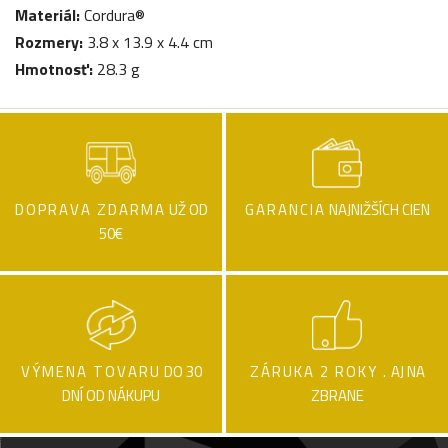
Materiál:
Cordura®
Rozmery:
3.8 x 13.9 x 4.4 cm
Hmotnosť:
28.3 g
DOPRAVA ZDARMA
UŽ OD
GARANCIA
NAJNIŽŠÍCH CIEN
50€
VÝMENA TOVARU
DO 30
ZÁRUKA 2 ROKY .
AJ NA
DNÍ OD NÁKUPU
ZBRANE