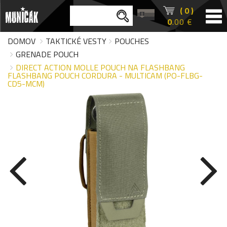
( 0 )
0
.00 €
DOMOV
TAKTICKÉ VESTY
POUCHES
GRENADE POUCH
DIRECT ACTION MOLLE POUCH NA FLASHBANG
FLASHBANG POUCH CORDURA - MULTICAM (PO-FLBG-
CD5-MCM)