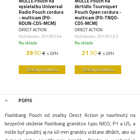
MOLLE Pouch na
MOLLE Pouch na
MOL
uch
vysielačku Universal
škrtidlo Tourniquet
fla
Radio Pouch cordura
Pouch Open cordura -
Pouc
PO-
- multicam (PO-
multicam (PO-TNQO-
coy
RDUN-CD5-MCM)
CD5-MCM)
FLB
DIRECT ACTION
DIRECT ACTION
DIRE
Kód tovaru: 251997,64
Kód tovaru: 251997,53
Kód 
Na sklade
Na sklade
Na s
H
39
.90
21
.90
€
€
s DPH
s DPH
u
Detail produktu
Detail produktu
POPIS
Flashbang Pouch od značky Direct Action je navrhnutý na
bezpečné uloženie flashbang granátov typu NICO, P1 a US, a
môže byť použitý aj na 40 mm granáty vrátane dlhších, ako sú