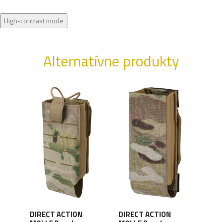
High-contrast mode
Alternatívne produkty
DIRECT ACTION
DIRECT ACTION
DIR