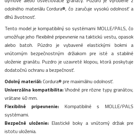
dymové alebo osvetľovacie granáty. Púzdro je vyrobené z
odolného materiálu Cordura®, čo zaručuje vysokú odolnosť a
dlhú životnosť.
Tento model je kompatibilný so systémami MOLLE/PALS, čo
umožňuje jeho flexibilné pripevnenie na taktickú vestu, opasok
alebo batoh. Púzdro je vybavené elastickými bokmi a
vnútorným bezpečnostným držiakom pre isté a stabilné
uloženie granátu. Puzdro je uzavreté klopou, ktorá poskytuje
dodatočnú ochranu a bezpečnosť.
Odolný materiál:
Cordura® pre maximálnu odolnosť.
Univerzálna kompatibilita:
Vhodné pre rôzne typy granátov,
vrátane 40 mm.
Flexibilné pripevnenie:
Kompatibilné s MOLLE/PALS
systémami.
Bezpečné uloženie:
Elastické boky a vnútorný držiak pre
istotu uloženia.