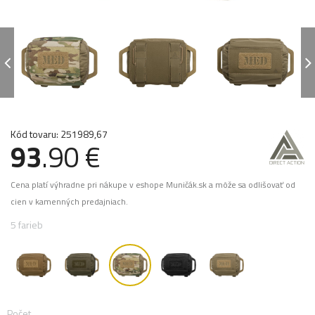
Kód tovaru: 251989,67
93
.90 €
Cena platí výhradne pri nákupe v eshope Muničák.sk a môže sa odlišovať od
cien v kamenných predajniach.
5 farieb
Počet