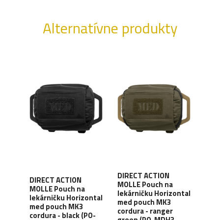
Alternatívne produkty
DIRECT ACTION
DIR
DIRECT ACTION
MOLLE Pouch na
MOL
MOLLE Pouch na
lekárničku Horizontal
leká
ad
lekárničku Horizontal
med pouch MK3
med
cam
med pouch MK3
cordura - ranger
cord
CM)
cordura - black (PO-
green (PO-MDH3-
bro