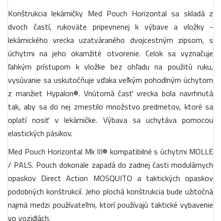
Konštrukcia lekárničky Med Pouch Horizontal sa skladá z
dvoch častí, rukoväte pripevnenej k výbave a vložky -
lekárnického vrecka uzatváraného dvojcestným zipsom, s
úchytmi na jeho okamžité otvorenie. Celok sa vyznačuje
ľahkým prístupom k vložke bez ohľadu na použitú ruku,
vysúvanie sa uskutočňuje vďaka veľkým pohodlným úchytom
z manžiet Hypalon®. Vnútorná časť vrecka bola navrhnutá
tak, aby sa do nej zmestilo množstvo predmetov, ktoré sa
oplatí nosiť v lekárničke. Výbava sa uchytáva pomocou
elastických pásikov.
Med Pouch Horizontal Mk III® kompatibilné s úchytmi MOLLE
/ PALS. Pouch dokonale zapadá do zadnej časti modulárnych
opaskov Direct Action MOSQUITO a taktických opaskov
podobných konštrukcií. Jeho plochá konštrukcia bude užitočná
najmä medzi používateľmi, ktorí používajú taktické vybavenie
vo vozidlách.