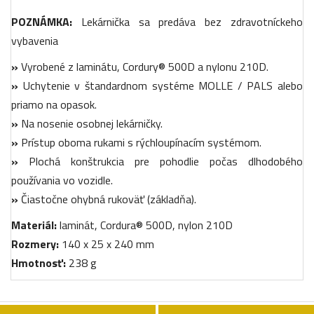
POZNÁMKA:
Lekárnička sa predáva bez zdravotníckeho
vybavenia
»
Vyrobené z laminátu, Cordury® 500D a nylonu 210D.
»
Uchytenie v štandardnom systéme MOLLE / PALS alebo
priamo na opasok.
»
Na nosenie osobnej lekárničky.
»
Prístup oboma rukami s rýchloupínacím systémom.
»
Plochá konštrukcia pre pohodlie počas dlhodobého
používania vo vozidle.
»
Čiastočne ohybná rukoväť (základňa).
Materiál:
laminát, Cordura® 500D, nylon 210D
Rozmery:
140 x 25 x 240 mm
Hmotnosť:
238 g