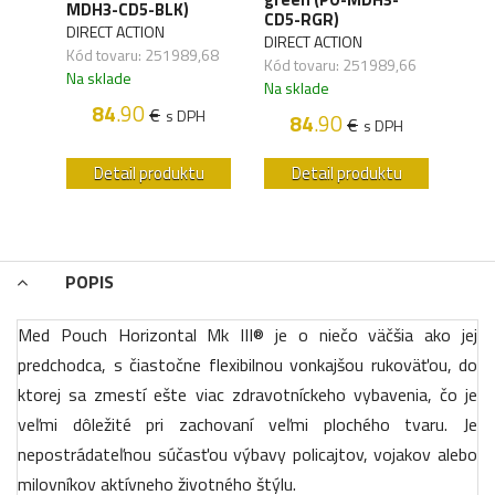
MDH3-CD5-BLK)
CD5-RGR)
CD5
DIRECT ACTION
,03
DIRECT ACTION
DIRE
Kód tovaru: 251989,68
Kód tovaru: 251989,66
Kód 
Na sklade
Na sklade
Na s
H
84
.90
€
s DPH
84
.90
€
s DPH
u
Detail produktu
Detail produktu
POPIS
Med Pouch Horizontal Mk III® je o niečo väčšia ako jej
predchodca, s čiastočne flexibilnou vonkajšou rukoväťou, do
ktorej sa zmestí ešte viac zdravotníckeho vybavenia, čo je
veľmi dôležité pri zachovaní veľmi plochého tvaru. Je
nepostrádateľnou súčasťou výbavy policajtov, vojakov alebo
milovníkov aktívneho životného štýlu.