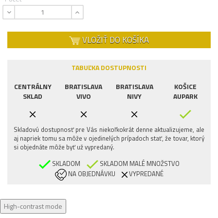
VLOŽIŤ DO KOŠÍKA
TABUĽKA DOSTUPNOSTI
CENTRÁLNY
BRATISLAVA
BRATISLAVA
KOŠICE
SKLAD
VIVO
NIVY
AUPARK
Skladovú dostupnosť pre Vás niekoľkokrát denne aktualizujeme, ale
aj napriek tomu sa môže v ojedinelých prípadoch stať, že tovar, ktorý
si objednáte môže byť už vypredaný.
SKLADOM
SKLADOM MALÉ MNOŽSTVO
NA OBJEDNÁVKU
VYPREDANÉ
High-contrast mode