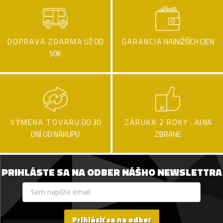
DOPRAVA ZDARMA
UŽ OD
GARANCIA
NAJNIŽŠÍCH CIEN
50€
VÝMENA TOVARU
DO 30
ZÁRUKA 2 ROKY .
AJ NA
DNÍ OD NÁKUPU
ZBRANE
PRIHLÁSTE SA NA ODBER NÁŠHO NEWSLETTRA
Prihlásiť sa na odber