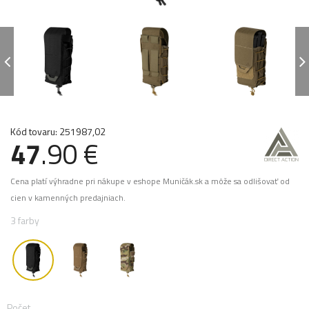
Kód tovaru: 251987,02
47
.90 €
Cena platí výhradne pri nákupe v eshope Muničák.sk a môže sa odlišovať od
cien v kamenných predajniach.
3 farby
Počet