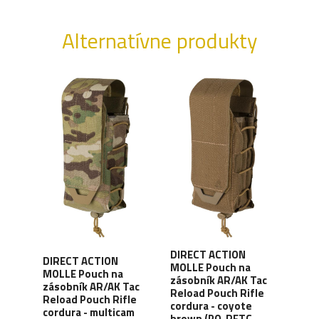
Alternatívne produkty
DIRECT ACTION
DIRECT ACTION
DIR
MOLLE Pouch na
MOLLE Pouch na
MOL
uch
zásobník AR/AK Tac
zásobník AR/AK Tac
leká
-
Reload Pouch Rifle
Reload Pouch Rifle
med
PO-
cordura - coyote
cordura - multicam
cord
brown (PO-RFTC-