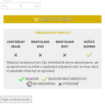
VLOŽIŤ DO KOŠÍKA
TABUĽKA DOSTUPNOSTI
CENTRÁLNY
BRATISLAVA
BRATISLAVA
KOŠICE
SKLAD
VIVO
NIVY
AUPARK
Skladovú dostupnosť pre Vás niekoľkokrát denne aktualizujeme, ale
aj napriek tomu sa môže v ojedinelých prípadoch stať, že tovar, ktorý
si objednáte môže byť už vypredaný.
SKLADOM
SKLADOM MALÉ MNOŽSTVO
NA OBJEDNÁVKU
VYPREDANÉ
High-contrast mode