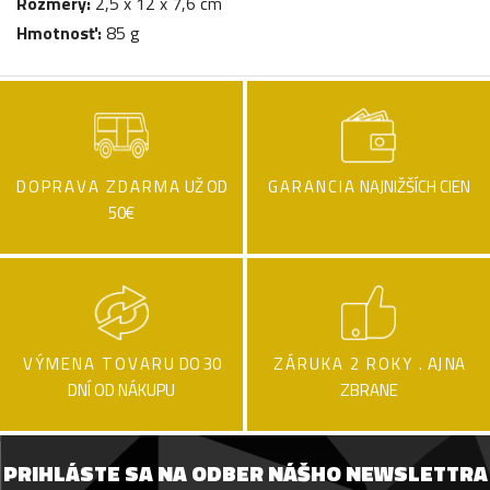
Rozmery:
2,5 x 12 x 7,6 cm
Hmotnosť:
85 g
DOPRAVA ZDARMA
UŽ OD
GARANCIA
NAJNIŽŠÍCH CIEN
50€
VÝMENA TOVARU
DO 30
ZÁRUKA 2 ROKY .
AJ NA
DNÍ OD NÁKUPU
ZBRANE
PRIHLÁSTE SA NA ODBER NÁŠHO NEWSLETTRA