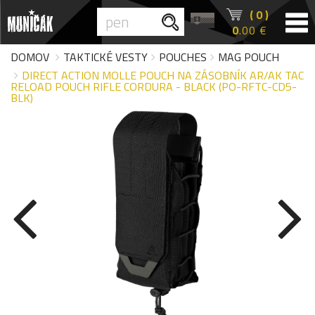
( 0 )
0
.00 €
DOMOV
TAKTICKÉ VESTY
POUCHES
MAG POUCH
DIRECT ACTION MOLLE POUCH NA ZÁSOBNÍK AR/AK TAC
RELOAD POUCH RIFLE CORDURA - BLACK (PO-RFTC-CD5-
BLK)