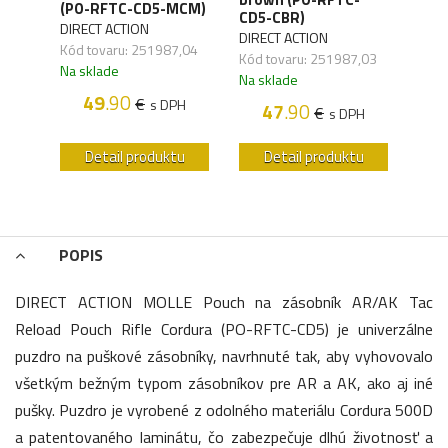
(PO-RFTC-CD5-MCM)
MDH
CD5-CBR)
DIRECT ACTION
DIRE
DIRECT ACTION
Kód tovaru: 251987,04
Kód 
Kód tovaru: 251987,03
Na sklade
Na s
Na sklade
H
49
.90
€
s DPH
47
.90
€
s DPH
u
Detail produktu
Detail produktu
POPIS
DIRECT ACTION MOLLE Pouch na zásobník AR/AK Tac
Reload Pouch Rifle Cordura (PO-RFTC-CD5) je univerzálne
puzdro na puškové zásobníky, navrhnuté tak, aby vyhovovalo
všetkým bežným typom zásobníkov pre AR a AK, ako aj iné
pušky. Puzdro je vyrobené z odolného materiálu Cordura 500D
a patentovaného laminátu, čo zabezpečuje dlhú životnosť a