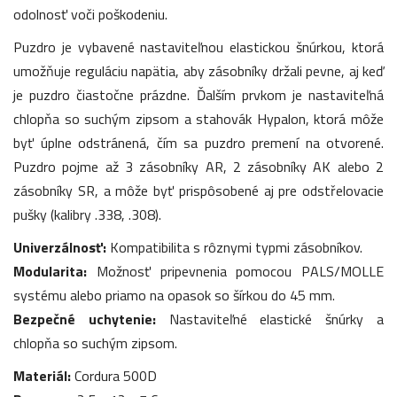
odolnosť voči poškodeniu.
Puzdro je vybavené nastaviteľnou elastickou šnúrkou, ktorá
umožňuje reguláciu napätia, aby zásobníky držali pevne, aj keď
je puzdro čiastočne prázdne. Ďalším prvkom je nastaviteľná
chlopňa so suchým zipsom a stahovák Hypalon, ktorá môže
byť úplne odstránená, čím sa puzdro premení na otvorené.
Puzdro pojme až 3 zásobníky AR, 2 zásobníky AK alebo 2
zásobníky SR, a môže byť prispôsobené aj pre odstřelovacie
pušky (kalibry .338, .308).
Univerzálnosť:
Kompatibilita s rôznymi typmi zásobníkov.
Modularita:
Možnosť pripevnenia pomocou PALS/MOLLE
systému alebo priamo na opasok so šírkou do 45 mm.
Bezpečné uchytenie:
Nastaviteľné elastické šnúrky a
chlopňa so suchým zipsom.
Materiál:
Cordura 500D