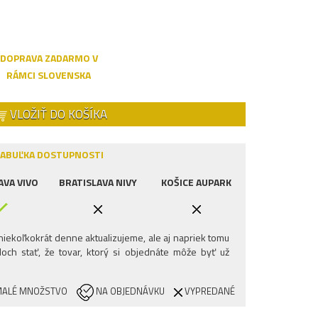
DOPRAVA ZADARMO V
RÁMCI SLOVENSKA
VLOŽIŤ DO KOŠÍKA
ABUĽKA DOSTUPNOSTI
AVA VIVO
BRATISLAVA NIVY
KOŠICE AUPARK
iekoľkokrát denne aktualizujeme, ale aj napriek tomu
och stať, že tovar, ktorý si objednáte môže byť už
ALÉ MNOŽSTVO
NA OBJEDNÁVKU
VYPREDANÉ