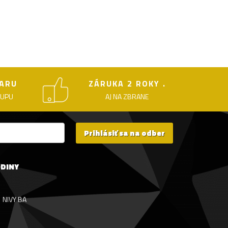
ARU
ZÁRUKA 2 ROKY .
KUPU
AJ NA ZBRANE
Prihlásiť sa na odber
ODINY
NIVY BA