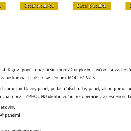
u
Detail produktu
Detail produktu
est Rigov, ponúka najväčšiu montážnu plochu, pričom si zachov
ozhranie kompatibilné so systémami MOLLE/PALS.
ď samotný hlavný panel, pridať ďalší hrudný panel, alebo pomoco
 plocha robí z TYPHOONU ideálnu voľbu pre operácie v zalesnenom t
ieťoviny
o® panelmi
latne v prednom paneli