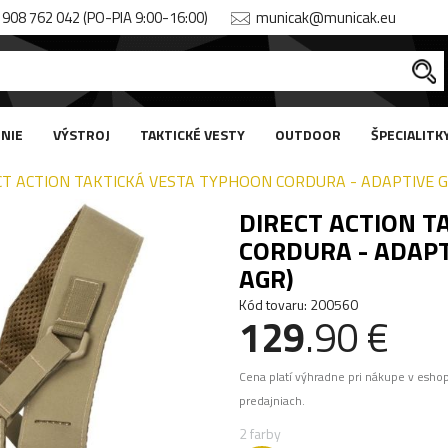
908 762 042 (PO-PIA 9:00-16:00)
municak@municak.eu
NIE
VÝSTROJ
TAKTICKÉ VESTY
OUTDOOR
ŠPECIALITK
CT ACTION TAKTICKÁ VESTA TYPHOON CORDURA - ADAPTIVE 
DIRECT ACTION T
CORDURA - ADAPT
AGR)
Kód tovaru: 200560
129
.90 €
Cena platí výhradne pri nákupe v esho
predajniach.
2 farby