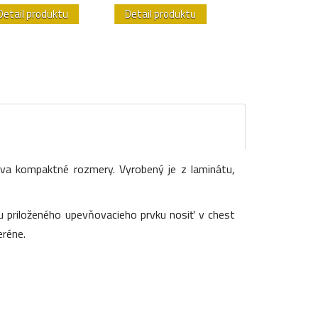
Detail produktu
Detail produktu
Detail produk
áva kompaktné rozmery. Vyrobený je z laminátu,
u priloženého upevňovacieho prvku nosiť v chest
eréne.