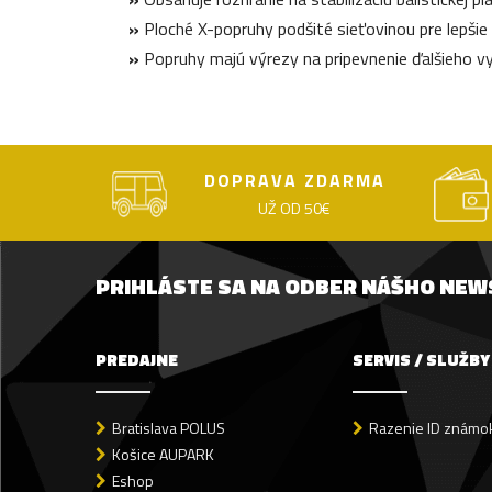
»
Ploché X-popruhy podšité sieťovinou pre lepšie
»
Popruhy majú výrezy na pripevnenie ďalšieho v
DOPRAVA ZDARMA
UŽ OD 50€
PRIHLÁSTE SA NA ODBER NÁŠHO NE
PREDAJNE
SERVIS / SLUŽBY
Bratislava POLUS
Razenie ID známok
Košice AUPARK
Eshop