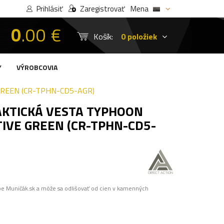
Prihlásiť
Zaregistrovať
Mena
0
.00 €
Košík:
0 položiek
Y
VÝROBCOVIA
GREEN (CR-TPHN-CD5-AGR)
AKTICKÁ VESTA TYPHOON
IVE GREEN (CR-TPHN-CD5-
pe Muničák.sk a môže sa odlišovať od cien v kamenných