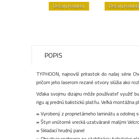
etail produktu
Detail produktu
Detail produkt
POPIS
TYPHOON, najnovší prírastok do našej série Ch
pričom jeho laserom rezané otvory slúžia ako r
Vďaka svojmu dizajnu môže používateľ využiť bu
rigu aj prednú balistickú platňu. Veľká montážna
»
Vyrobený z proprietárneho laminátu a odolnej s
»
Štyri vnútorné vrecká uzatvárané malými Velcr
»
Skladací hrudný panel
»
Obsahuje rozhranie na stabilizáciu balistickej p