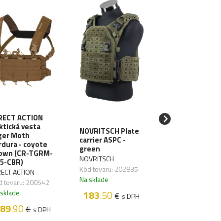
RECT ACTION
DIRECT ACTION
ktická vesta
Taktická vesta
NOVRITSCH Plate
ger Moth
Hurricane Hybr
carrier ASPC -
rdura - coyote
cordura - black
green
own (CR-TGRM-
(CR-HRCN-CD5
NOVRITSCH
5-CBR)
BLK)
Kód tovaru: 202835
RECT ACTION
DIRECT ACTION
Na sklade
d tovaru: 200542
Kód tovaru: 2005
 sklade
Na sklade
183
.50
€
s DPH
89
.90
259
.90
€
€
s DPH
s 