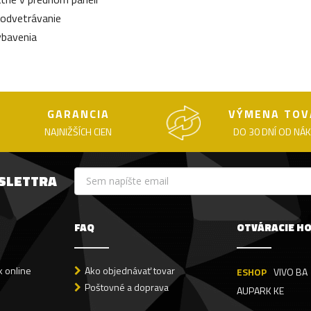
 odvetrávanie
ybavenia
GARANCIA
VÝMENA TOV
NAJNIŽŠÍCH CIEN
DO 30 DNÍ OD NÁ
WSLETTRA
FAQ
OTVÁRACIE H
 online
Ako objednávať tovar
ESHOP
VIVO BA
Poštovné a doprava
AUPARK KE