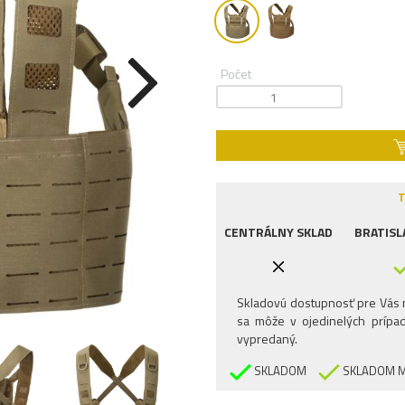
Počet
T
CENTRÁLNY SKLAD
BRATISL
Skladovú dostupnosť pre Vás n
sa môže v ojedinelých prípad
vypredaný.
SKLADOM
SKLADOM M