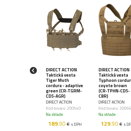
DIRECT ACTION
DIRECT ACTION
Taktická vesta
Taktická vesta
VRITSCH Chest
Tiger Moth
Typhoon cordur
 Minimal - ACP
cordura - adaptive
coyote brown
green (CR-TGRM-
(CR-TPHN-CD5-
VRITSCH
CD5-AGR)
CBR)
 tovaru: 202825
DIRECT ACTION
DIRECT ACTION
sklade
Kód tovaru: 200540
Kód tovaru: 2005
52
.80
€
s DPH
Na sklade
Na sklade
189
.90
129
.90
€
€
s DPH
s D