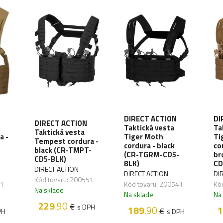
DIRECT ACTION
DI
DIRECT ACTION
Taktická vesta
Ta
Taktická vesta
a -
Tiger Moth
Ti
Tempest cordura -
cordura - black
co
black (CR-TMPT-
(CR-TGRM-CD5-
br
CD5-BLK)
BLK)
CD
DIRECT ACTION
DIRECT ACTION
DI
Kód tovaru: 200551
61
Kód tovaru: 200541
Kó
Na sklade
Na sklade
Na
229
.90
€
s DPH
189
.90
1
€
PH
s DPH