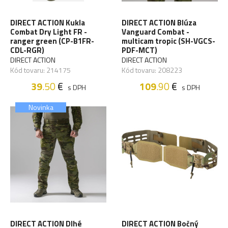
DIRECT ACTION Kukla
DIRECT ACTION Blúza
Combat Dry Light FR -
Vanguard Combat -
ranger green (CP-B1FR-
multicam tropic (SH-VGCS-
CDL-RGR)
PDF-MCT)
DIRECT ACTION
DIRECT ACTION
Kód tovaru: 214175
Kód tovaru: 208223
39
.50
€
109
.90
€
s DPH
s DPH
Novinka
DIRECT ACTION Dlhé
DIRECT ACTION Bočný