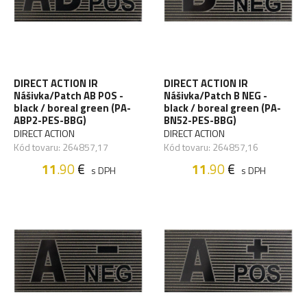
DIRECT ACTION IR
DIRECT ACTION IR
Nášivka/Patch AB POS -
Nášivka/Patch B NEG -
black / boreal green (PA-
black / boreal green (PA-
ABP2-PES-BBG)
BN52-PES-BBG)
DIRECT ACTION
DIRECT ACTION
Kód tovaru: 264857,17
Kód tovaru: 264857,16
11
.90
€
11
.90
€
s DPH
s DPH