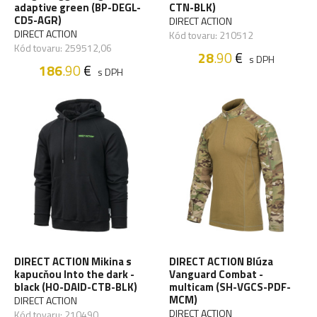
adaptive green (BP-DEGL-
CTN-BLK)
CD5-AGR)
DIRECT ACTION
DIRECT ACTION
Kód tovaru: 210512
Kód tovaru: 259512,06
28
.90
€
s DPH
186
.90
€
s DPH
DIRECT ACTION Mikina s
DIRECT ACTION Blúza
kapucňou Into the dark -
Vanguard Combat -
black (HO-DAID-CTB-BLK)
multicam (SH-VGCS-PDF-
MCM)
DIRECT ACTION
DIRECT ACTION
Kód tovaru: 210490