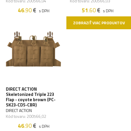
Kód tovaru: 200566,04
Kód tovaru: 200566,03
46
.90
€
51
.60
€
s DPH
s DPH
ZOBRAZIŤ VIAC PRODUKTOV
DIRECT ACTION
Skeletonized Triple 223
Flap - coyote brown (PC-
SK23-CD5-CBR)
DIRECT ACTION
Kód tovaru: 200566,02
46
.90
€
s DPH