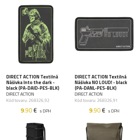
DIRECT ACTION Textilná
DIRECT ACTION Textilná
Nášivka Into the dark -
Nášivka NO LOUD! - black
black (PA-DAID-PES-BLK)
(PA-DANL-PES-BLK)
DIRECT ACTION
DIRECT ACTION
Kód tovaru: 268326,92
Kód tovaru: 268326,91
9
.90
€
9
.90
€
s DPH
s DPH