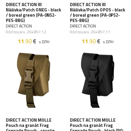
DIRECT ACTION IR
DIRECT ACTION IR
Nášivka/Patch 0 NEG - black
Nášivka/Patch 0 POS - black
/ boreal green (PA-0N52-
/ boreal green (PA-0P52-
PES-BBG)
PES-BBG)
DIRECT ACTION
DIRECT ACTION
Kód tovaru: 264857,12
Kód tovaru: 264857,11
11
.90
€
11
.90
€
s DPH
s DPH
DIRECT ACTION MOLLE
DIRECT ACTION MOLLE
Pouch na granát Frag
Pouch na granát Frag
Grenade Pouch - coyote
Grenade Pouch - black (PO-