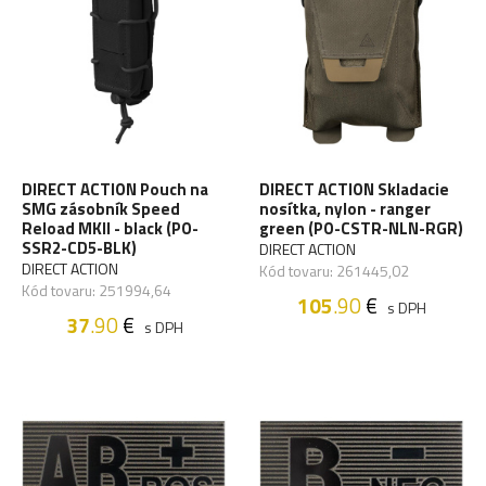
DIRECT ACTION Pouch na
DIRECT ACTION Skladacie
SMG zásobník Speed
nosítka, nylon - ranger
Reload MKII - black (PO-
green (PO-CSTR-NLN-RGR)
SSR2-CD5-BLK)
DIRECT ACTION
DIRECT ACTION
Kód tovaru: 261445,02
Kód tovaru: 251994,64
105
.90
€
s DPH
37
.90
€
s DPH