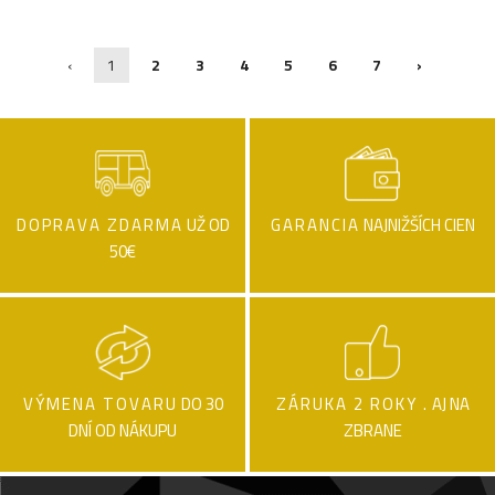
‹
1
2
3
4
5
6
7
›
DOPRAVA ZDARMA
UŽ OD
GARANCIA
NAJNIŽŠÍCH CIEN
50€
VÝMENA TOVARU
DO 30
ZÁRUKA 2 ROKY .
AJ NA
DNÍ OD NÁKUPU
ZBRANE