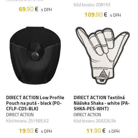
Kód tovaru: 208193
69
.90
€
s DPH
109
.90
€
s DPH
DIRECT ACTION Low Profile
DIRECT ACTION Textilná
Pouch na putá - black (PO-
Nášivka Shaka - white (PA-
CFLP-CD5-BLK)
SHKA-PES-WHT)
DIRECT ACTION
DIRECT ACTION
Kód tovaru: 251989,62
Kód tovaru: 268326,94
19
.90
€
11
.90
€
s DPH
s DPH