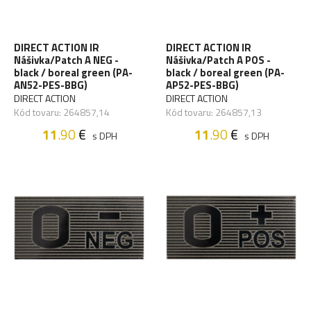
DIRECT ACTION IR
DIRECT ACTION IR
Nášivka/Patch A NEG -
Nášivka/Patch A POS -
black / boreal green (PA-
black / boreal green (PA-
AN52-PES-BBG)
AP52-PES-BBG)
DIRECT ACTION
DIRECT ACTION
Kód tovaru: 264857,14
Kód tovaru: 264857,13
11
.90
€
11
.90
€
s DPH
s DPH