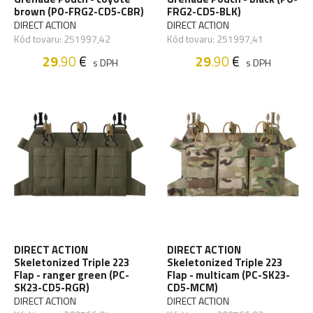
brown (PO-FRG2-CD5-CBR)
FRG2-CD5-BLK)
DIRECT ACTION
DIRECT ACTION
Kód tovaru: 251997,42
Kód tovaru: 251997,41
29
.90
€
29
.90
€
s DPH
s DPH
DIRECT ACTION
DIRECT ACTION
Skeletonized Triple 223
Skeletonized Triple 223
Flap - ranger green (PC-
Flap - multicam (PC-SK23-
SK23-CD5-RGR)
CD5-MCM)
DIRECT ACTION
DIRECT ACTION