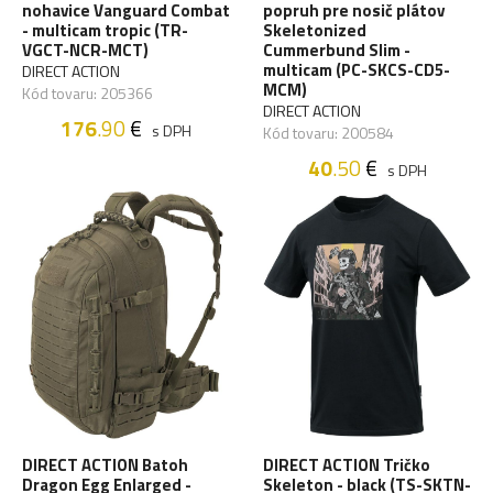
nohavice Vanguard Combat
popruh pre nosič plátov
- multicam tropic (TR-
Skeletonized
VGCT-NCR-MCT)
Cummerbund Slim -
multicam (PC-SKCS-CD5-
DIRECT ACTION
MCM)
Kód tovaru: 205366
DIRECT ACTION
176
.90
€
s DPH
Kód tovaru: 200584
40
.50
€
s DPH
DIRECT ACTION Batoh
DIRECT ACTION Tričko
Dragon Egg Enlarged -
Skeleton - black (TS-SKTN-