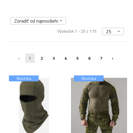
Zoradiť od najnovšieho
Výsledok 1 - 25 z 175
25
‹
1
2
3
4
5
6
7
›
Novinka
Novinka