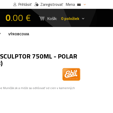
Prihlásiť
Zaregistrovať
Mena
0
.00 €
Košík:
0 položiek
Y
VÝROBCOVIA
SCULPTOR 750ML - POLAR
)
pe Muničák.sk a môže sa odlišovať od cien v kamenných