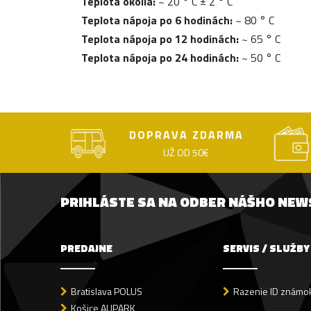
Teplota okolia:
~ 20 ° C ± 2 ° C
Teplota nápoja po 6 hodinách:
~ 80 ° C
Teplota nápoja po 12 hodinách:
~ 65 ° C
Teplota nápoja po 24 hodinách:
~ 50 ° C
DOPRAVA ZDARMA
UŽ OD 50€
PRIHLÁSTE SA NA ODBER NÁŠHO NE
PREDAJNE
SERVIS / SLUŽBY
Bratislava POLUS
Razenie ID známok
Košice AUPARK