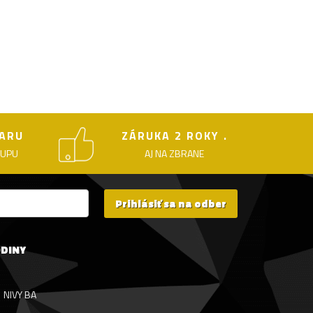
ARU
ZÁRUKA 2 ROKY .
KUPU
AJ NA ZBRANE
Prihlásiť sa na odber
ODINY
NIVY BA