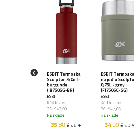
ESBIT Termoska
ESBIT Termosk
Sculptor 750ml -
na jedlo Sculpt
BIT Termoska
burgundy
0,75L - grey
- black
(IB750SG-BR)
(FJ750SC-SG)
F1000ML)
ESBIT
ESBIT
IT
Kód tovaru:
Kód tovaru:
 tovaru: 261960
261942,03
261947,06
sklade
Na sklade
Na sklade
32
.20
€
s DPH
35
.80
34
.00
€
€
s DPH
s DP