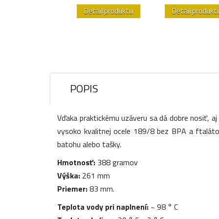
etail produktu
Detail produktu
Detail produkt
POPIS
Vďaka praktickému uzáveru sa dá dobre nosiť, aj 
vysoko kvalitnej ocele 189/8 bez BPA a ftalátov
batohu alebo tašky.
Hmotnosť:
388 gramov
Výška:
261 mm
Priemer:
83 mm.
Teplota vody pri naplnení:
~ 98 ° C