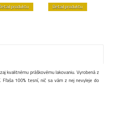
Detail produktu
Detail produktu
Detail produk
aozaj kvalitnému práškovému lakovaniu. Vyrobená z
. Fľaša 100% tesní, nič sa vám z nej nevyleje do