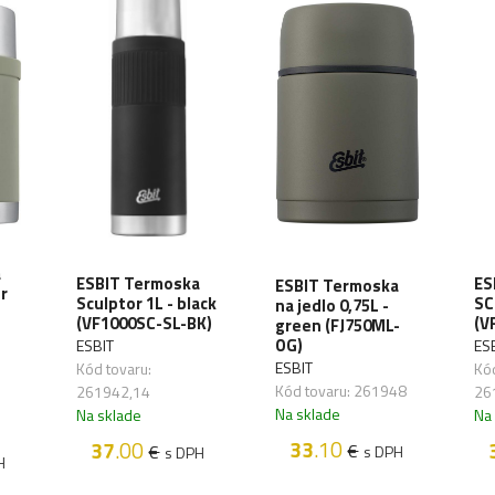
a
ESBIT Termoska
ES
ESBIT Termoska
or
Sculptor 1L - black
SC
na jedlo 0,75L -
(VF1000SC-SL-BK)
(V
green (FJ750ML-
OG)
ESBIT
ES
ESBIT
Kód tovaru:
Kód
Kód tovaru: 261948
261942,14
26
Na sklade
Na sklade
Na
33
.10
37
.00
€
€
s DPH
s DPH
H