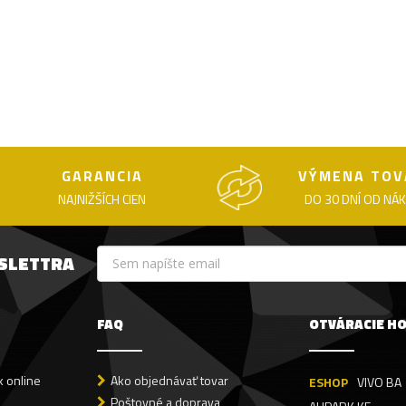
GARANCIA
VÝMENA TOV
NAJNIŽŠÍCH CIEN
DO 30 DNÍ OD NÁ
WSLETTRA
FAQ
OTVÁRACIE H
 online
Ako objednávať tovar
ESHOP
VIVO BA
Poštovné a doprava