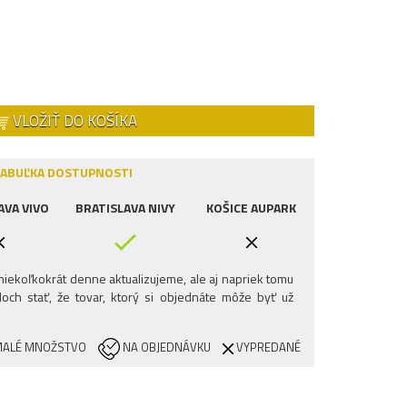
VLOŽIŤ DO KOŠÍKA
ABUĽKA DOSTUPNOSTI
AVA VIVO
BRATISLAVA NIVY
KOŠICE AUPARK
iekoľkokrát denne aktualizujeme, ale aj napriek tomu
och stať, že tovar, ktorý si objednáte môže byť už
ALÉ MNOŽSTVO
NA OBJEDNÁVKU
VYPREDANÉ