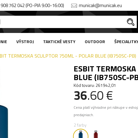
908 762 042 (PO-PIA 9:00-16:00)
municak@municak.eu
NIE
VÝSTROJ
TAKTICKÉ VESTY
OUTDOOR
ŠPECIALITK
BIT TERMOSKA SCULPTOR 750ML - POLAR BLUE (IB750SC-PB)
ESBIT TERMOSKA 
BLUE (IB750SC-PB
Kód tovaru: 261942,01
36
.60 €
Cena platí výhradne pri nákupe v esho
predajniach.
2 farby