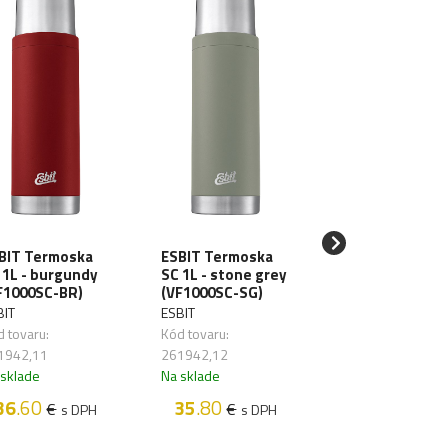
PRIMUS Termo
BIT Termoska
ESBIT Termoska
Klunken 0.5L -
 1L - burgundy
SC 1L - stone grey
rainbow blue
F1000SC-BR)
(VF1000SC-SG)
(P742080)
BIT
ESBIT
PRIMUS
 tovaru:
Kód tovaru:
Kód tovaru:
1942,11
261942,12
261989,14
 sklade
Na sklade
Na sklade
36
.60
35
.80
€
€
s DPH
s DPH
37
.90
€
s D