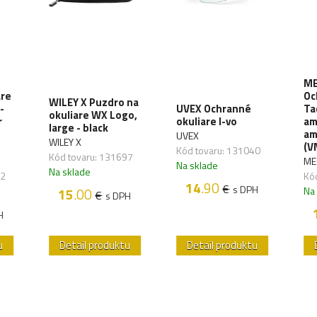
ME
are
Oc
WILEY X Puzdro na
-
UVEX Ochranné
Ta
okuliare WX Logo,
r
okuliare I-vo
am
large - black
am
UVEX
WILEY X
(V
Kód tovaru: 131040
Kód tovaru: 131697
ME
Na sklade
Na sklade
22
Kó
14
.90
€
s DPH
Na
15
.00
€
s DPH
H
u
Detail produktu
Detail produktu