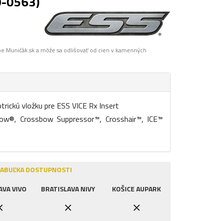
0-0563)
pe Muničák.sk a môže sa odlišovať od cien v kamenných
trickú vložku pre ESS VICE Rx Insert
ow®, Crossbow Suppressor™, Crosshair™, ICE™
ABUĽKA DOSTUPNOSTI
AVA VIVO
BRATISLAVA NIVY
KOŠICE AUPARK