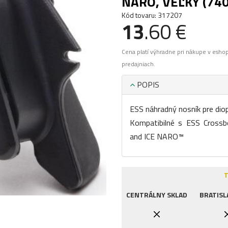
NARO, VEĽKÝ (74
Kód tovaru: 317207
13
.60 €
Cena platí výhradne pri nákupe v esho
predajniach.
POPIS
ESS náhradný nosník pre diop
Kompatibilné s ESS Crossb
and ICE NARO™
T
CENTRÁLNY SKLAD
BRATISL