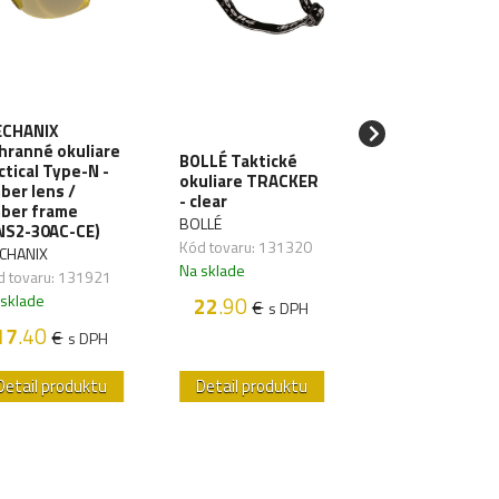
CHANIX
SWISSEYE
hranné okuliare
BOLLÉ Taktické
Ochranné okuli
ctical Type-N -
okuliare TRACKER
LANCER -
ber lens /
- clear
black/clear
ber frame
(15624613)
BOLLÉ
NS2-30AC-CE)
OSTATNÍ
Kód tovaru: 131320
CHANIX
Kód tovaru: 1317
Na sklade
d tovaru: 131921
Na sklade
 sklade
22
.90
€
s DPH
23
.50
€
s D
17
.40
€
s DPH
Detail produktu
Detail produktu
Detail produk