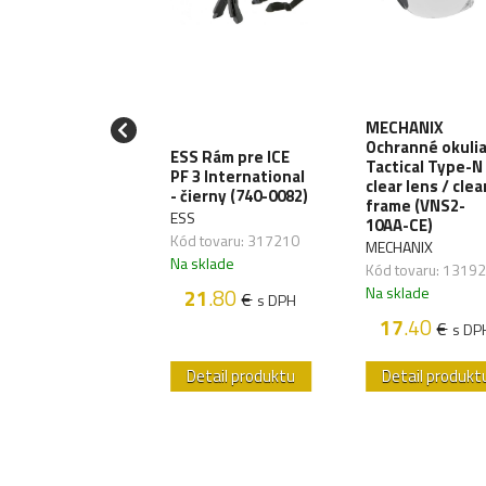
MECHANIX
Ochranné okuli
 Sklo Crosshair
ESS Rám pre ICE
Tactical Type-N 
i-Def Yellow
PF 3 International
clear lens / clea
0-0477)
- čierny (740-0082)
frame (VNS2-
S
ESS
10AA-CE)
 tovaru: 317085
Kód tovaru: 317210
MECHANIX
sklade
Na sklade
Kód tovaru: 1319
Na sklade
46
.70
21
.80
€
€
s DPH
s DPH
17
.40
€
s DP
etail produktu
Detail produktu
Detail produkt