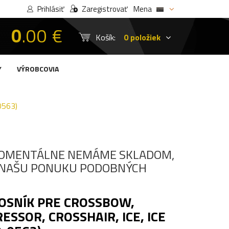
Prihlásiť
Zaregistrovať
Mena
0
.00 €
Košík:
0 položiek
Y
VÝROBCOVIA
0563)
OMENTÁLNE NEMÁME SKLADOM,
I NAŠU PONUKU PODOBNÝCH
OSNÍK PRE CROSSBOW,
SSOR, CROSSHAIR, ICE, ICE