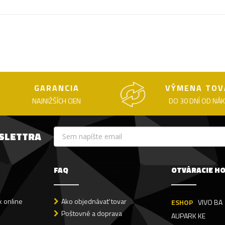
GARANCIA
VÝMENA TOV
NAJNIŽŠÍCH CIEN
DO 30 DNÍ OD NÁ
WSLETTRA
FAQ
OTVÁRACIE H
 online
Ako objednávať tovar
ESHOP
VIVO BA
Poštovné a doprava
AUPARK KE