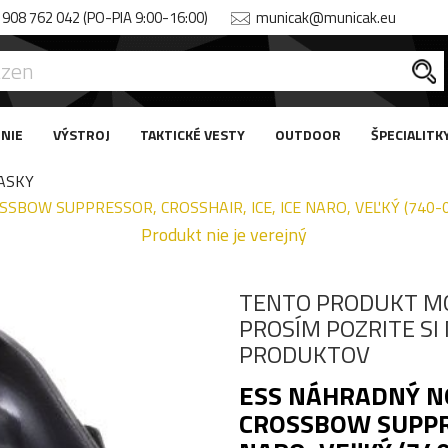
908 762 042 (PO-PIA 9:00-16:00)
municak@municak.eu
NIE
VÝSTROJ
TAKTICKÉ VESTY
OUTDOOR
ŠPECIALITK
ASKY
BOW SUPPRESSOR, CROSSHAIR, ICE, ICE NARO, VEĽKÝ (740-
Produkt nie je verejný
TENTO PRODUKT M
PROSÍM POZRITE S
PRODUKTOV
ESS NÁHRADNÝ N
CROSSBOW SUPPRE