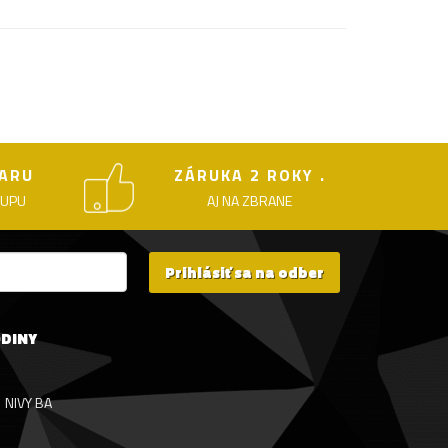
ARU
ZÁRUKA 2 ROKY .
KUPU
AJ NA ZBRANE
Prihlásiť sa na odber
ODINY
NIVY BA