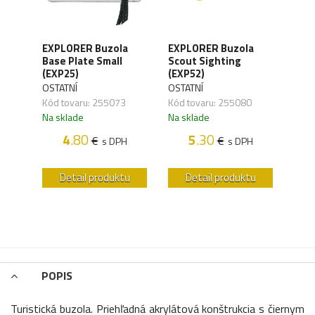
EXPLORER Buzola
EXPLORER Buzola
EXP
ek
Base Plate Small
Scout Sighting
(EXP
(EXP25)
(EXP52)
OSTA
OSTATNÍ
OSTATNÍ
Kód 
Kód tovaru: 255073
Kód tovaru: 255080
Na s
Na sklade
Na sklade
4
.80
5
.30
€
€
H
s DPH
s DPH
u
Detail produktu
Detail produktu
POPIS
Turistická buzola. Priehľadná akrylátová konštrukcia s čiernym