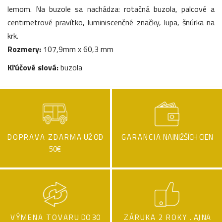
lemom. Na buzole sa nachádza: rotačná buzola, palcové a
centimetrové pravítko, luminiscenčné značky, lupa, šnúrka na
krk.
Rozmery:
107,9mm x 60,3 mm
Kľúčové slová:
buzola
DOPRAVA ZDARMA
UŽ OD
GARANCIA
NAJNIŽŠÍCH CIEN
50€
VÝMENA TOVARU
DO 30
ZÁRUKA 2 ROKY .
AJ NA