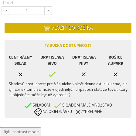
Počet
VLOŽIŤ DO KOŠÍKA
TABUĽKA DOSTUPNOSTI
CENTRÁLNY
BRATISLAVA
BRATISLAVA
KOŠICE
SKLAD
VIVO
NIVY
AUPARK
Skladovú dostupnosť pre Vás niekoľkokrát denne aktualizujeme, ale
aj napriek tomu sa môže v ojedinelých prípadoch stať, že tovar, ktorý
si objednáte môže byť už vypredaný.
SKLADOM
SKLADOM MALÉ MNOŽSTVO
NA OBJEDNÁVKU
VYPREDANÉ
High-contrast mode