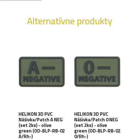
Alternatívne produkty
HELIKON 3D PVC
HELIKON 3D PVC
HEL
Nášivka/Patch A NEG
Nášivka/Patch 0 NEG
Náši
(set 2ks) - olive
(set 2ks) - olive
(set
green (OD-BLP-RB-02
green (OD-BLP-RB-02
BLP
A/Rh-)
0/Rh-)