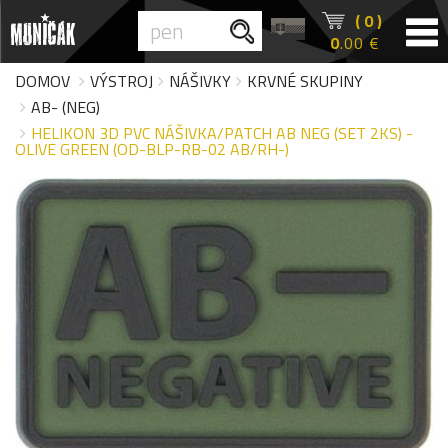
( 0 )
0
.00 €
DOMOV
VÝSTROJ
NÁŠIVKY
KRVNÉ SKUPINY
AB- (NEG)
HELIKON 3D PVC NÁŠIVKA/PATCH AB NEG (SET 2KS) -
OLIVE GREEN (OD-BLP-RB-02 AB/RH-)