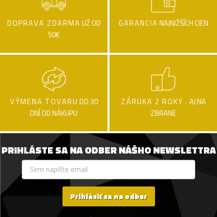
DOPRAVA ZDARMA
UŽ OD
GARANCIA
NAJNIŽŠÍCH CIEN
50€
VÝMENA TOVARU
DO 30
ZÁRUKA 2 ROKY .
AJ NA
DNÍ OD NÁKUPU
ZBRANE
PRIHLÁSTE SA NA ODBER NÁŠHO NEWSLETTRA
Prihlásiť sa na odber