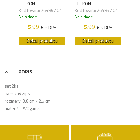
HELI
HELIKON
HELIKON
,78
Kód 
Kód tovaru: 264867,04
Kód tovaru: 264857,04
Na s
Na sklade
Na sklade
H
5
.99
5
.99
€
€
s DPH
s DPH
u
Detail produktu
Detail produktu
POPIS
set 2ks
na suchý zips
rozmery: 3,8 cm x 2,5 cm
materiál: PVC guma