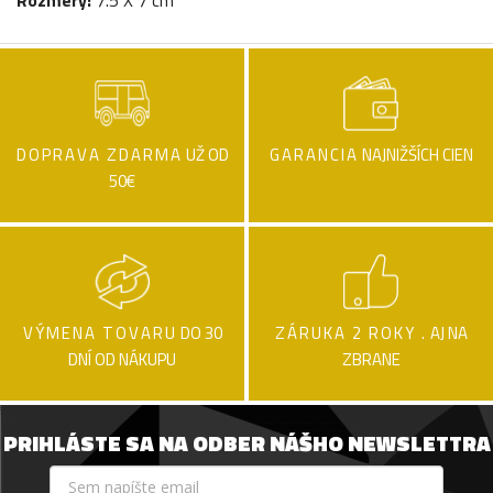
Rozmery:
7.5 X 7 cm
DOPRAVA ZDARMA
UŽ OD
GARANCIA
NAJNIŽŠÍCH CIEN
50€
VÝMENA TOVARU
DO 30
ZÁRUKA 2 ROKY .
AJ NA
DNÍ OD NÁKUPU
ZBRANE
PRIHLÁSTE SA NA ODBER NÁŠHO NEWSLETTRA