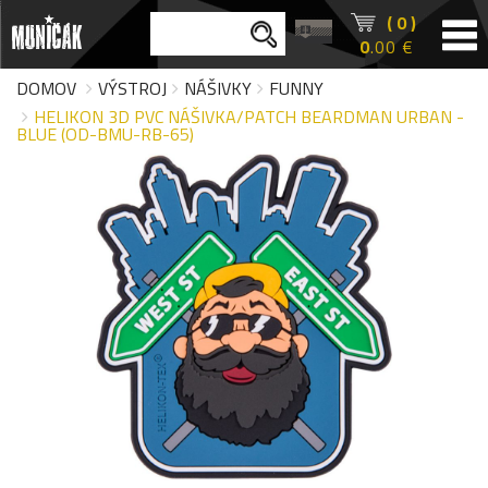
( 0 )
0
.00 €
DOMOV
VÝSTROJ
NÁŠIVKY
FUNNY
HELIKON 3D PVC NÁŠIVKA/PATCH BEARDMAN URBAN -
BLUE (OD-BMU-RB-65)