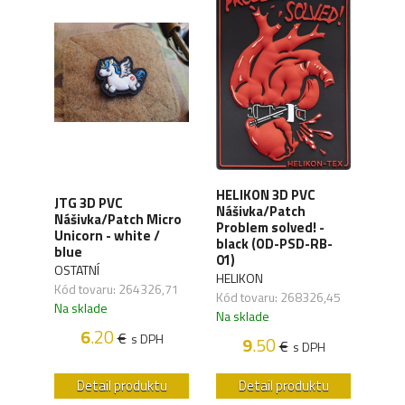
HELIKON 3D PVC
JTG 3D PVC
HEL
Nášivka/Patch
Nášivka/Patch Micro
Náš
st
Problem solved! -
Unicorn - white /
Jour
364)
black (OD-PSD-RB-
blue
JTP
01)
OSTATNÍ
HELI
HELIKON
,01
Kód tovaru: 264326,71
Kód 
Kód tovaru: 268326,45
Na sklade
Na s
Na sklade
H
6
.20
€
s DPH
9
.50
€
s DPH
u
Detail produktu
Detail produktu