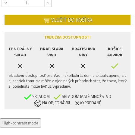
VLOŽIŤ DO KOŠÍKA
TABUĽKA DOSTUPNOSTI
CENTRÁLNY
BRATISLAVA
BRATISLAVA
KOŠICE
SKLAD
VIVO
NIVY
AUPARK
Skladovú dostupnosť pre Vás niekoľkokrát denne aktualizujeme, ale
aj napriek tomu sa môže v ojedinelých prípadoch stať, že tovar, ktorý
si objednáte môže byť už vypredaný.
SKLADOM
SKLADOM MALÉ MNOŽSTVO
NA OBJEDNÁVKU
VYPREDANÉ
High-contrast mode