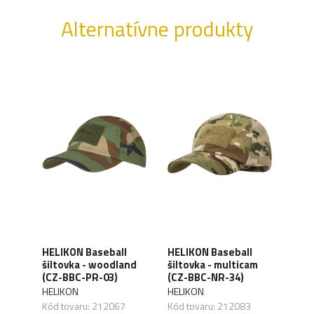
Alternatívne produkty
l
HELIKON Baseball
HELIKON Baseball
HEL
 Cap
šiltovka - woodland
šiltovka - multicam
šilt
CZ-
(CZ-BBC-PR-03)
(CZ-BBC-NR-34)
(CZ
HELIKON
HELIKON
HELI
Kód tovaru: 212067
Kód tovaru: 212083
Kód 