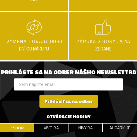
VÝMENA TOVARU
DO 30
ZÁRUKA 2 ROKY .
AJ NA
DNÍ OD NÁKUPU
ZBRANE
PRIHLÁSTE SA NA ODBER NÁŠHO NEWSLETTRA
Prihlásiť sa na odber
OTVÁRACIE HODINY
ESHOP
VIVO BA
NIVY BA
AUPARK KE