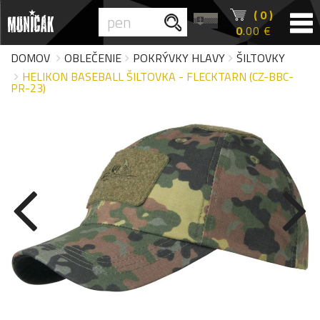
( 0 )
0
.00 €
DOMOV
OBLEČENIE
POKRÝVKY HLAVY
ŠILTOVKY
HELIKON BASEBALL ŠILTOVKA - FLECKTARN (CZ-BBC-
PR-23)