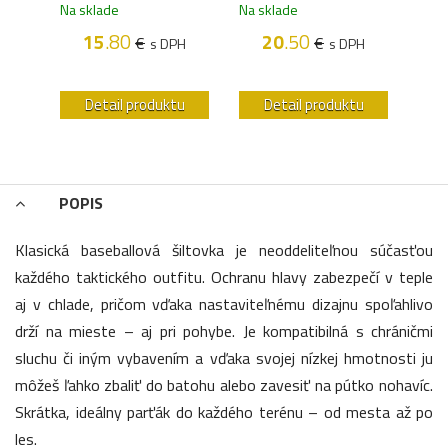
Na sklade
Na sklade
Na s
15
.80
20
.50
€
€
s DPH
s DPH
H
u
Detail produktu
Detail produktu
POPIS
Klasická baseballová šiltovka je neoddeliteľnou súčasťou
každého taktického outfitu. Ochranu hlavy zabezpečí v teple
aj v chlade, pričom vďaka nastaviteľnému dizajnu spoľahlivo
drží na mieste – aj pri pohybe. Je kompatibilná s chráničmi
sluchu či iným vybavením a vďaka svojej nízkej hmotnosti ju
môžeš ľahko zbaliť do batohu alebo zavesiť na pútko nohavíc.
Skrátka, ideálny parťák do každého terénu – od mesta až po
les.