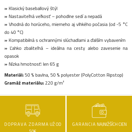
»
Klasický baseballový štýl
»
Nastaviteľná veľkosť – pohodlne sedí a nepadá
»
Vhodná do horúceho, mierneho aj vlhkého počasia (od -5 °C
do 40 °C)
»
Kompatibilná s ochrannými slúchadlami a ďalším vybavením
»
Ľahko zbaliteľná – ideálna na cesty alebo zavesenie na
opasok
»
Nízka hmotnosť: len 65 g
Materiál:
50 % bavlna, 50 % polyester (PolyCotton Ripstop)
Gramáž materiálu:
220 g/m²
DOPRAVA ZDARMA
UŽ OD
GARANCIA
NAJNIŽŠÍCH CIEN
50€