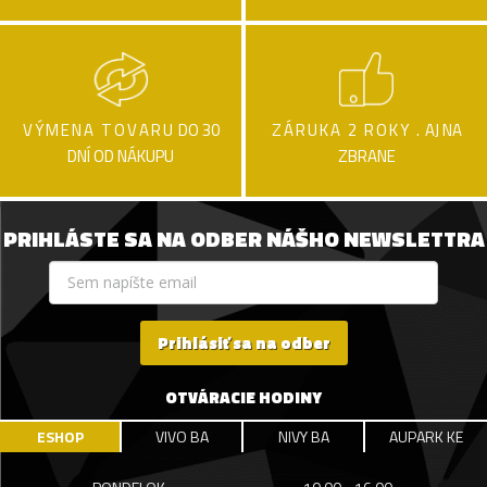
VÝMENA TOVARU
DO 30
ZÁRUKA 2 ROKY .
AJ NA
DNÍ OD NÁKUPU
ZBRANE
PRIHLÁSTE SA NA ODBER NÁŠHO NEWSLETTRA
Prihlásiť sa na odber
OTVÁRACIE HODINY
ESHOP
VIVO BA
NIVY BA
AUPARK KE