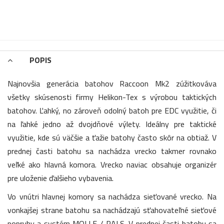
POPIS
Najnovšia generácia batohov Raccoon Mk2 zúžitkováva
všetky skúsenosti firmy Helikon-Tex s výrobou taktických
batohov. Ľahký, no zároveň odolný batoh pre EDC využitie, či
na ľahké jedno až dvojdňové výlety. Ideálny pre taktické
využitie, kde sú väčšie a ťažie batohy často skôr na obtiaž. V
prednej časti batohu sa nachádza vrecko takmer rovnako
veľké ako hlavná komora. Vrecko naviac obsahuje organizér
pre uloženie ďalšieho vybavenia.
Vo vnútri hlavnej komory sa nachádza sieťované vrecko. Na
vonkajšej strane batohu sa nachádzajú sťahovateľné sieťové
popruhy a systém MOLLE / PALS. V prednej časti batohu sa