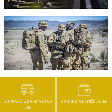
DOPRAVA ZDARMA
UŽ OD
GARANCIA
NAJNIŽŠÍCH CIEN
50€