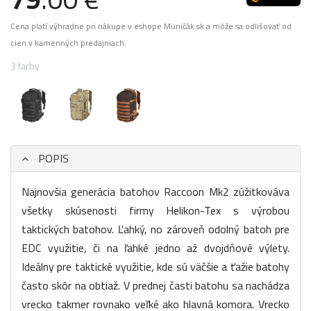
Cena platí výhradne pri nákupe v eshope Muničák.sk a môže sa odlišovať od
cien v kamenných predajniach.
3 farby
POPIS
Najnovšia generácia batohov Raccoon Mk2 zúžitkováva
všetky skúsenosti firmy Helikon-Tex s výrobou
taktických batohov. Ľahký, no zároveň odolný batoh pre
EDC využitie, či na ľahké jedno až dvojdňové výlety.
Ideálny pre taktické využitie, kde sú väčšie a ťažie batohy
často skôr na obtiaž. V prednej časti batohu sa nachádza
vrecko takmer rovnako veľké ako hlavná komora. Vrecko