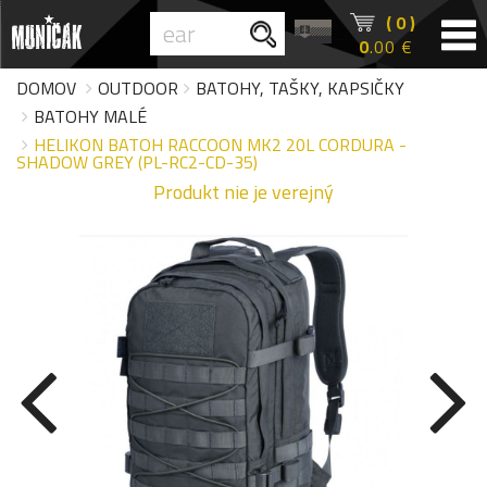
( 0 )
0
.00 €
DOMOV
OUTDOOR
BATOHY, TAŠKY, KAPSIČKY
BATOHY MALÉ
HELIKON BATOH RACCOON MK2 20L CORDURA -
SHADOW GREY (PL-RC2-CD-35)
Produkt nie je verejný