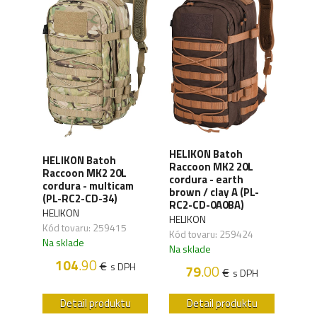
HELIKON Batoh
HELIKON Batoh
HEL
Raccoon MK2 20L
Raccoon MK2 20L
Rac
cordura - earth
L-
cordura - multicam
cord
brown / clay A (PL-
(PL-RC2-CD-34)
RC2
RC2-CD-0A0BA)
HELIKON
HELI
HELIKON
,03
Kód tovaru: 259415
Kód 
Kód tovaru: 259424
Na sklade
Na s
Na sklade
104
.90
€
PH
s DPH
79
.00
€
s DPH
u
Detail produktu
Detail produktu