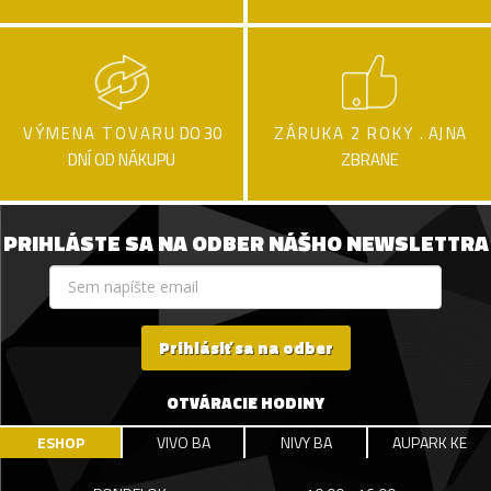
VÝMENA TOVARU
DO 30
ZÁRUKA 2 ROKY .
AJ NA
DNÍ OD NÁKUPU
ZBRANE
PRIHLÁSTE SA NA ODBER NÁŠHO NEWSLETTRA
Prihlásiť sa na odber
OTVÁRACIE HODINY
ESHOP
VIVO BA
NIVY BA
AUPARK KE