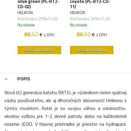
olive green (PL-RT2-
coyote (PL-RT2-CD-
mult
CD-02)
11)
CD-
HELIKON
HELIKON
HELI
Kód tovaru: 259471,02
Kód tovaru: 259471,03
Kód 
Na sklade
Na sklade
Na s
H
86
.60
86
.60
1
€
€
s DPH
s DPH
u
Detail produktu
Detail produktu
POPIS
Nová (II.) generácia batohu RATEL je výsledkom nielen spätnej
väzby používateľov, ale aj dlhoročných skúseností Helikonu s
týmto modelom. Ratel je so svojou váhou a odolnosťou
skvelou voľbou pre 1-2 denné patroly alebo na každodenné
nosenie (EDC). V hlavnej priehradke je priestor na hydrapack.