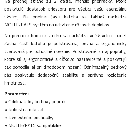
Na prednej strane sú 2 ďalšie, menšie priehradky, ktoré
poskytujú dostatok priestoru pre všetku vašu esenciálnu
výstroj. Na prednej časti batoha sa taktiež nachádza
MOLLE/PALS systém na uchytenie rôznych doplnkov.
Na prednom hornom vrecku sa nachádza veľký velcro panel.
Zadná časť batohu je polstrovaná, pevná a ergonomicky
tvarovaná pre pohodlné nosenie. Polstrované sú aj popruhy,
ktoré sú aj ergonomické a dĺžkovo nastaviteľné a poskytujú
tak pohodlie aj pri dlhodobom nosení. Odnímateľný bedrový
pás poskytuje dodatočnú stabilitu a správne rozloženie
hmotnosti.
Parametre:
»
Odnímateľný bedrový popruh
»
Robustná rukoväť
»
Dve externé priehradky
»
MOLLE/PALS kompatibilné