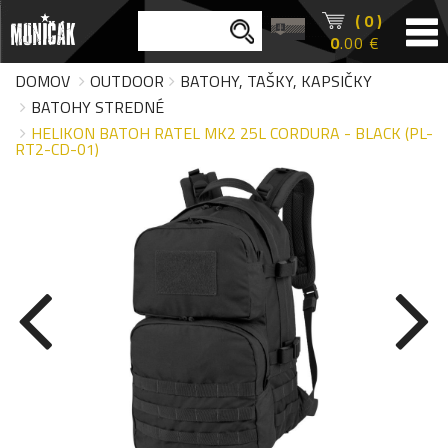
( 0 )
0
.00 €
DOMOV
OUTDOOR
BATOHY, TAŠKY, KAPSIČKY
BATOHY STREDNÉ
HELIKON BATOH RATEL MK2 25L CORDURA - BLACK (PL-
RT2-CD-01)