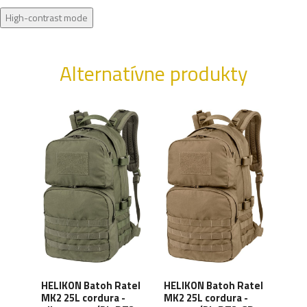
High-contrast mode
Alternatívne produkty
HELIKON Batoh Ratel
HELIKON Batoh Ratel
HEL
h
MK2 25L cordura -
MK2 25L cordura -
MK2 
e