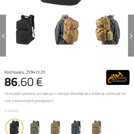
Kód tovaru: 259471,01
86
.60 €
Cena platí výhradne pri nákupe v eshope Muničák.sk a môže sa odlišovať od
cien v kamenných predajniach.
5 farieb