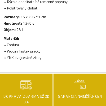
»
Rýchlo odopínateľné ramenné popruhy
»
Polstrovaný chrbát
Rozmery:
15 x 29 x 51 cm
Hmotnosť:
1340 g
Objem:
25 L
Materiál:
»
Cordura
»
Woojin fastex pracky
»
YKK dvojcestné zipsy
DOPRAVA ZDARMA
UŽ OD
GARANCIA
NAJNIŽŠÍCH CIEN
50€