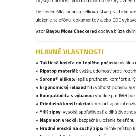
zvyšujú odolnosť voči roztrhnutiu bez výrazného
Defender Mk2 ponúka celkovo štyri praktické vr
uloženie telefónu, dokumentov alebo EDC vybavenia
Vzor
Bayou Moss Checkered
dodáva blúze civiln
HLAVNÉ VLASTNOSTI
» Taktická košeľa do teplého počasia:
ideálna 
» Ripstop materiál:
vyššia odolnosť proti roztr
» Sorona® vlákno:
lepšia pružnosť, komfort a rý
» Ergonomický relaxed fit:
voľnosť pohybu aj s
» Kompatibilita s výbavou:
vhodné pre IWB puzdr
» Priedušná konštrukcia:
komfort aj pri intenzív
» YKK zipsy:
vysoká spoľahlivosť a dlhá životnos
» Napoleon vrecká:
bezpečné uloženie telefónu
» Hrudné vrecká na suchý zips:
rýchly prístup 