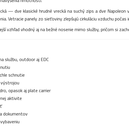
 navýšenia hmotnosti.
ecká — dve klasické hrudné vrecká na suchý zips a dve Napoleon 
. Vetracie panely zo sieťoviny zlepšujú cirkuláciu vzduchu počas in
ejší vzhľad vhodný aj na bežné nosenie mimo služby, pričom si zach
na službu, outdoor aj EDC
hnutiu
chle schnutie
 výstrojou
o, opasok aj plate carrier
nej aktivite
ť
 a dokumentov
k vybaveniu