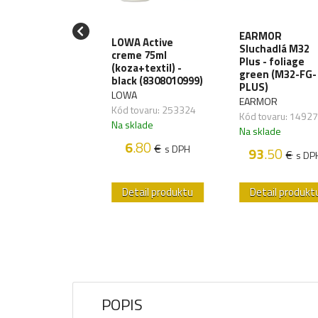
EARMOR
.T. Škrtidlo C-A-
LOWA Active
Sluchadlá M32
.generácia -
creme 75ml
Plus - foliage
rne
(koza+textil) -
green (M32-FG-
black (8308010999)
ATNÍ
PLUS)
LOWA
 tovaru:
EARMOR
Kód tovaru: 253324
607,01
Kód tovaru: 1492
Na sklade
sklade
Na sklade
6
.80
58
.45
€
€
s DPH
s DPH
93
.50
€
s DP
etail produktu
Detail produktu
Detail produkt
POPIS