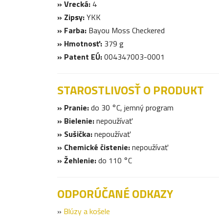
» Vrecká:
4
» Zipsy:
YKK
» Farba:
Bayou Moss Checkered
» Hmotnosť:
379 g
» Patent EÚ:
004347003-0001
STAROSTLIVOSŤ O PRODUKT
» Pranie:
do 30 °C, jemný program
» Bielenie:
nepoužívať
» Sušička:
nepoužívať
» Chemické čistenie:
nepoužívať
» Žehlenie:
do 110 °C
ODPORÚČANÉ ODKAZY
»
Blúzy a košele