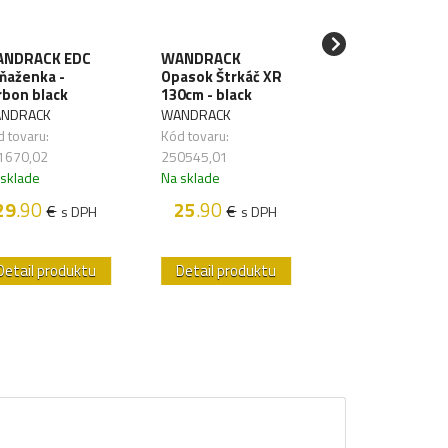
NDRACK EDC
WANDRACK
SAWYER Filter 
ňaženka -
Opasok Štrkáč XR
vodu Mini Blue
rbon black
130cm - black
SAWYER
NDRACK
WANDRACK
Kód tovaru:
 tovaru:
Kód tovaru:
261626,01
1670,02
250545,01
Na sklade
 sklade
Na sklade
48
.50
€
s D
29
.90
25
.90
€
€
s DPH
s DPH
Detail produktu
Detail produktu
Detail produk