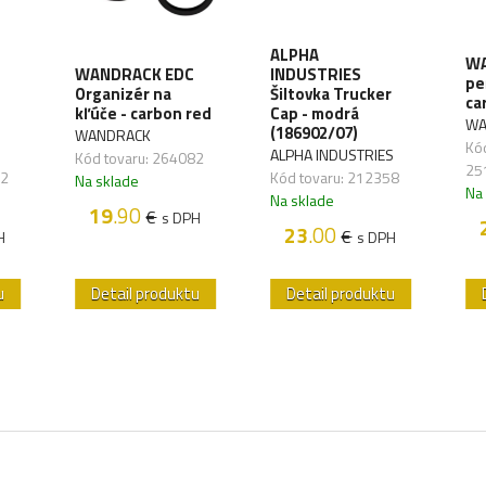
ALPHA
WA
WANDRACK EDC
INDUSTRIES
pe
Organizér na
Šiltovka Trucker
ca
kľúče - carbon red
Cap - modrá
WA
(186902/07)
WANDRACK
Kód
ALPHA INDUSTRIES
Kód tovaru: 264082
25
72
Kód tovaru: 212358
Na sklade
Na
Na sklade
19
.90
€
s DPH
23
.00
€
H
s DPH
u
Detail produktu
Detail produktu