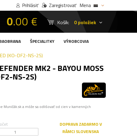
Prihlásiť
Zaregistrovať
Mena
0
.00 €
Košík:
0 položiek
BAOBRANA
ŠPECIALITKY
VÝROBCOVIA
ED (KO-DF2-NS-2S)
DEFENDER MK2 - BAYOU MOSS
F2-NS-2S)
pe Muničák.sk a môže sa odlišovať od cien v kamenných
očet
DOPRAVA ZADARMO V
RÁMCI SLOVENSKA