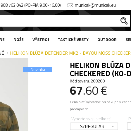
908 762 042 (PO-PIA 9:00-16:00)
municak@municak.eu
NE
NOŽE
VÝSTROJ
TAKTICKÉ VESTY
OUTDOOR
SE
NÉ
HELIKON BLÚZA DEFENDER MK2 - BAYOU MOSS CHECKER
HELIKON BLÚZA 
Novinka
CHECKERED (KO-D
Kód tovaru: 208200
67
.60 €
Cena platí výhradne pri nákupe v esho
predajniach.
Vyberte svoju veľkosť
P
S/REGULAR