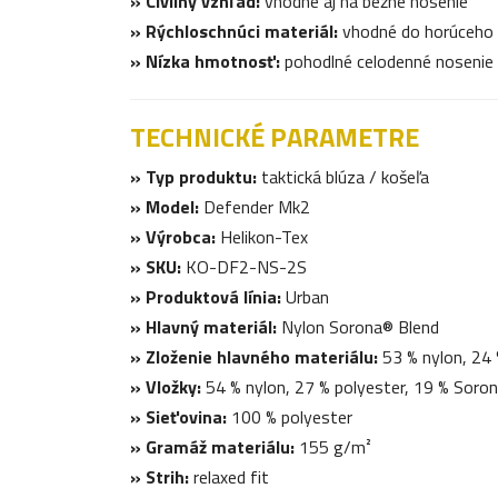
» Civilný vzhľad:
vhodné aj na bežné nosenie
» Rýchloschnúci materiál:
vhodné do horúceho a
» Nízka hmotnosť:
pohodlné celodenné nosenie
TECHNICKÉ PARAMETRE
» Typ produktu:
taktická blúza / košeľa
» Model:
Defender Mk2
» Výrobca:
Helikon-Tex
» SKU:
KO-DF2-NS-2S
» Produktová línia:
Urban
» Hlavný materiál:
Nylon Sorona® Blend
» Zloženie hlavného materiálu:
53 % nylon, 24 
» Vložky:
54 % nylon, 27 % polyester, 19 % Soro
» Sieťovina:
100 % polyester
» Gramáž materiálu:
155 g/m²
» Strih:
relaxed fit