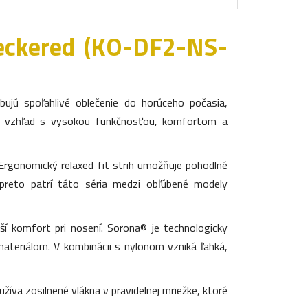
eckered (KO-DF2-NS-
bujú spoľahlivé oblečenie do horúceho počasia,
lný vzhľad s vysokou funkčnosťou, komfortom a
rgonomický relaxed fit strih umožňuje pohodlné
reto patrí táto séria medzi obľúbené modely
ší komfort pri nosení. Sorona® je technologicky
materiálom. V kombinácii s nylonom vzniká ľahká,
žíva zosilnené vlákna v pravidelnej mriežke, ktoré