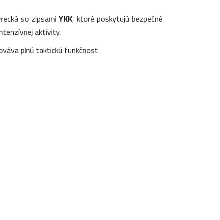
vrecká so zipsami
YKK
, ktoré poskytujú bezpečné
tenzívnej aktivity.
ováva plnú taktickú funkčnosť.