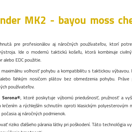
nder MK2 - bayou moss ch
hnutá pre profesionálov aj náročných používateľov, ktorí potre
výstroja. Ide o modernú taktickú košeľu, ktorá kombinuje civi
r alebo EDC použitie.
maximálnu voľnosť pohybu a kompatibilitu s taktickou výbavou. E
lebo ľahkým nosičom plátov bez obmedzenia pohybu. Práve p
ných používateľov.
m
Sorona®
, ktoré poskytuje výbornú priedušnosť, pružnosť a vyš
ím krčením a rýchlejším schnutím oproti klasickým polyesterovým 
 počasia aj náročných podmienok.
ť riziko ďalšieho párania látky pri poškodení. Táto technológia vyu