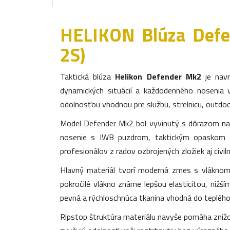
HELIKON Blúza Defe
2S)
Taktická blúza
Helikon Defender Mk2
je navr
dynamických situácií a každodenného nosenia 
odolnosťou vhodnou pre službu, strelnicu, outdoo
Model Defender Mk2 bol vyvinutý s dôrazom na 
nosenie s IWB puzdrom, taktickým opaskom a
profesionálov z radov ozbrojených zložiek aj civil
Hlavný materiál tvorí moderná zmes s vlákno
pokročilé vlákno známe lepšou elasticitou, nižš
pevná a rýchloschnúca tkanina vhodná do teplého
Ripstop štruktúra materiálu navyše pomáha znižova