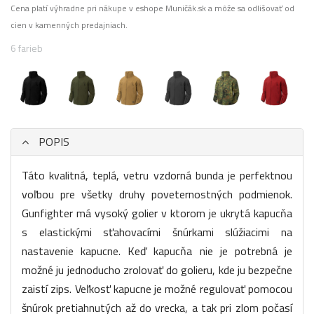
Cena platí výhradne pri nákupe v eshope Muničák.sk a môže sa odlišovať od
cien v kamenných predajniach.
6 farieb
POPIS
Táto kvalitná, teplá, vetru vzdorná bunda je perfektnou
voľbou pre všetky druhy poveternostných podmienok.
Gunfighter má vysoký golier v ktorom je ukrytá kapucňa
s elastickými sťahovacími šnúrkami slúžiacimi na
nastavenie kapucne. Keď kapucňa nie je potrebná je
možné ju jednoducho zrolovať do golieru, kde ju bezpečne
zaistí zips. Veľkosť kapucne je možné regulovať pomocou
šnúrok pretiahnutých až do vrecka, a tak pri zlom počasí