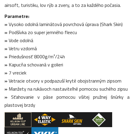
airsoft, turistiku, lov rýb a zvery, a to za každého počasia.
Parametre:
»
Vysoko odolná laminátová povrchová úprava (Shark Skin)
»
Podšívka zo super jemného fleecu
»
Vode odolná
»
Vetru vzdorná
»
Priedušnosť 8000g/m²/24h
»
Kapucňa schovaná v golieri
»
7 vreciek
»
Vetracie otvory v podpazuší kryté obojstranným zipsom
»
Manžety na rukávoch nastaviteľné pomocou suchého zipsu
»
Sťahovanie v páse pomocou všitej pružnej šnúrky a
plastovej brzdy