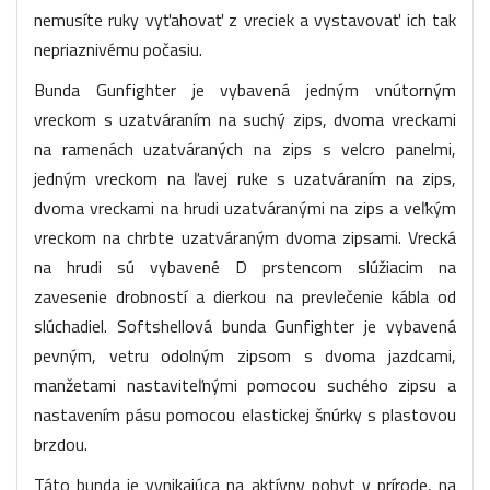
nemusíte ruky vyťahovať z vreciek a vystavovať ich tak
nepriaznivému počasiu.
Bunda Gunfighter je vybavená jedným vnútorným
vreckom s uzatváraním na suchý zips, dvoma vreckami
na ramenách uzatváraných na zips s velcro panelmi,
jedným vreckom na ľavej ruke s uzatváraním na zips,
dvoma vreckami na hrudi uzatváranými na zips a veľkým
vreckom na chrbte uzatváraným dvoma zipsami. Vrecká
na hrudi sú vybavené D prstencom slúžiacim na
zavesenie drobností a dierkou na prevlečenie kábla od
slúchadiel. Softshellová bunda Gunfighter je vybavená
pevným, vetru odolným zipsom s dvoma jazdcami,
manžetami nastaviteľnými pomocou suchého zipsu a
nastavením pásu pomocou elastickej šnúrky s plastovou
brzdou.
Táto bunda je vynikajúca na aktívny pobyt v prírode, na