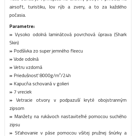
airsoft, turistiku, lov rýb a zvery, a to za každého
počasia.
Parametre:
»
Vysoko odolná laminátová povrchová úprava (Shark
Skin)
»
Podšívka zo super jemného fleecu
»
Vode odolná
»
Vetru vzdorná
»
Priedušnosť 8000g/m²/24h
»
Kapucňa schovaná v golieri
»
7 vreciek
»
Vetracie otvory v podpazuší kryté obojstranným
zipsom
»
Manžety na rukávoch nastaviteľné pomocou suchého
zipsu
»
Sťahovanie v páse pomocou všitej pružnej šnúrky a