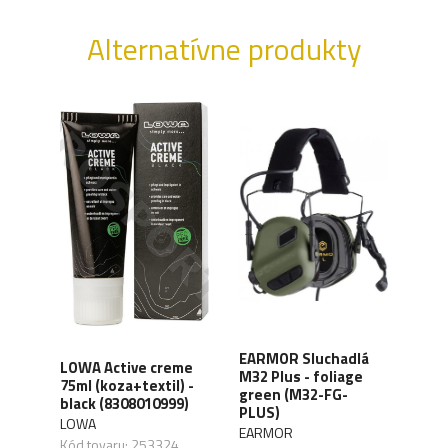
Alternatívne produkty
EARMOR Sluchadlá
LOWA Active creme
WAN
A-T
M32 Plus - foliage
75ml (koza+textil) -
Orga
rne
green (M32-FG-
black (8308010999)
carb
PLUS)
LOWA
WAN
EARMOR
,01
Kód tovaru: 253324
Kód 