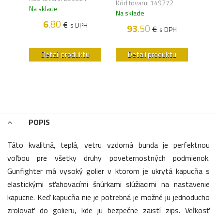
Kód tovaru: 149272
Na sklade
Na s
Na sklade
H
6
.80
€
s DPH
93
.50
€
s DPH
u
Detail produktu
Detail produktu
POPIS
Táto kvalitná, teplá, vetru vzdorná bunda je perfektnou
voľbou pre všetky druhy poveternostných podmienok.
Gunfighter má vysoký golier v ktorom je ukrytá kapucňa s
elastickými sťahovacími šnúrkami slúžiacimi na nastavenie
kapucne. Keď kapucňa nie je potrebná je možné ju jednoducho
zrolovať do golieru, kde ju bezpečne zaistí zips. Veľkosť