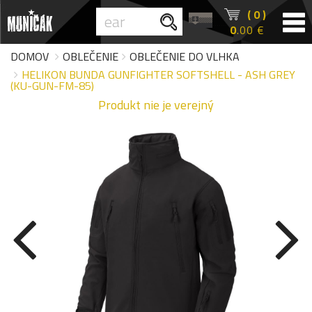
( 0 )
0
.00 €
DOMOV
OBLEČENIE
OBLEČENIE DO VLHKA
HELIKON BUNDA GUNFIGHTER SOFTSHELL - ASH GREY
(KU-GUN-FM-85)
Produkt nie je verejný