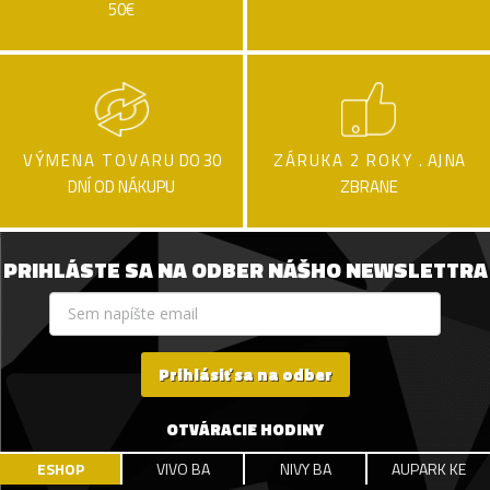
50€
VÝMENA TOVARU
DO 30
ZÁRUKA 2 ROKY .
AJ NA
DNÍ OD NÁKUPU
ZBRANE
PRIHLÁSTE SA NA ODBER NÁŠHO NEWSLETTRA
Prihlásiť sa na odber
OTVÁRACIE HODINY
ESHOP
VIVO BA
NIVY BA
AUPARK KE