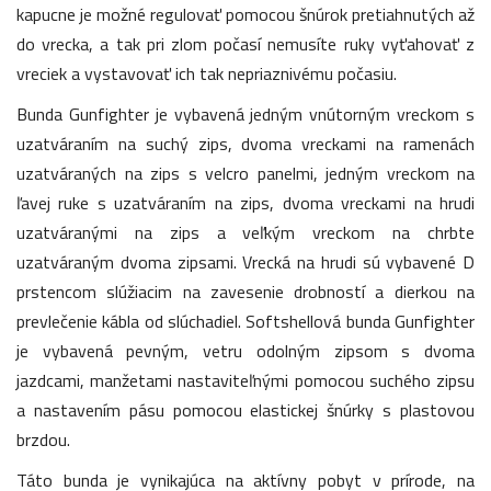
kapucne je možné regulovať pomocou šnúrok pretiahnutých až
do vrecka, a tak pri zlom počasí nemusíte ruky vyťahovať z
vreciek a vystavovať ich tak nepriaznivému počasiu.
Bunda Gunfighter je vybavená jedným vnútorným vreckom s
uzatváraním na suchý zips, dvoma vreckami na ramenách
uzatváraných na zips s velcro panelmi, jedným vreckom na
ľavej ruke s uzatváraním na zips, dvoma vreckami na hrudi
uzatváranými na zips a veľkým vreckom na chrbte
uzatváraným dvoma zipsami. Vrecká na hrudi sú vybavené D
prstencom slúžiacim na zavesenie drobností a dierkou na
prevlečenie kábla od slúchadiel. Softshellová bunda Gunfighter
je vybavená pevným, vetru odolným zipsom s dvoma
jazdcami, manžetami nastaviteľnými pomocou suchého zipsu
a nastavením pásu pomocou elastickej šnúrky s plastovou
brzdou.
Táto bunda je vynikajúca na aktívny pobyt v prírode, na