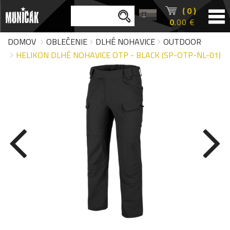
( 0 )
0
.00 €
DOMOV
OBLEČENIE
DLHÉ NOHAVICE
OUTDOOR
HELIKON DLHÉ NOHAVICE OTP - BLACK (SP-OTP-NL-01)