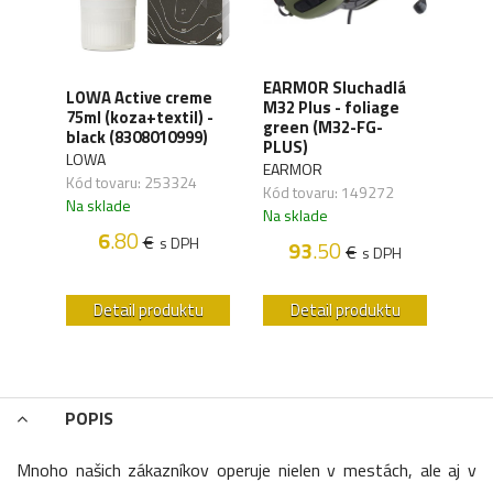
XD
EARMOR Sluchadlá
LOWA Active creme
WAN
y,
M32 Plus - foliage
75ml (koza+textil) -
Orga
green (M32-FG-
black (8308010999)
carb
41)
PLUS)
LOWA
WAN
EARMOR
Kód tovaru: 253324
Kód 
Kód tovaru: 149272
Na sklade
Na s
Na sklade
6
.80
€
s DPH
93
.50
€
H
s DPH
u
Detail produktu
Detail produktu
POPIS
Mnoho našich zákazníkov operuje nielen v mestách, ale aj v