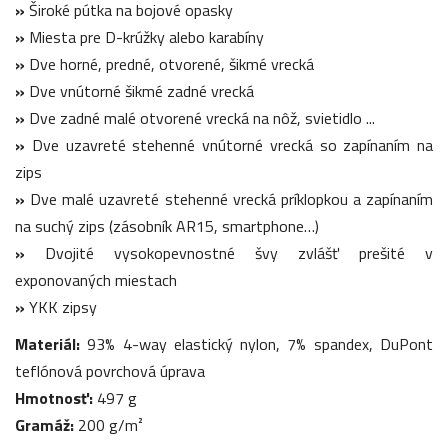
»
Široké pútka na bojové opasky
»
Miesta pre D-krúžky alebo karabíny
»
Dve horné, predné, otvorené, šikmé vrecká
»
Dve vnútorné šikmé zadné vrecká
»
Dve zadné malé otvorené vrecká na nôž, svietidlo ...
»
Dve uzavreté stehenné vnútorné vrecká so zapínaním na
zips
»
Dve malé uzavreté stehenné vrecká príklopkou a zapínaním
na suchý zips (zásobník AR15, smartphone…)
»
Dvojité vysokopevnostné švy zvlášť prešité v
exponovaných miestach
»
YKK zipsy
Materiál:
93% 4-way elastický nylon, 7% spandex, DuPont
teflónová povrchová úprava
Hmotnosť:
497 g
Gramáž:
200 g/m²