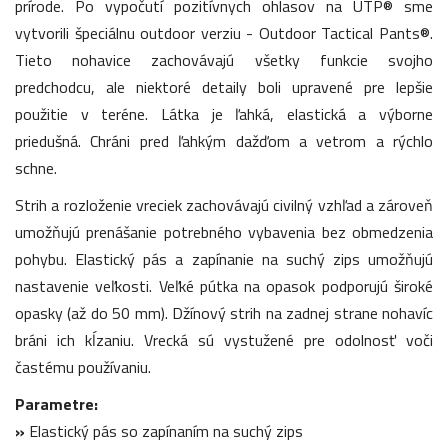
prírode. Po vypočutí pozitívnych ohlasov na UTP® sme
vytvorili špeciálnu outdoor verziu - Outdoor Tactical Pants®.
Tieto nohavice zachovávajú všetky funkcie svojho
predchodcu, ale niektoré detaily boli upravené pre lepšie
použitie v teréne. Látka je ľahká, elastická a výborne
priedušná. Chráni pred ľahkým dažďom a vetrom a rýchlo
schne.
Strih a rozloženie vreciek zachovávajú civilný vzhľad a zároveň
umožňujú prenášanie potrebného vybavenia bez obmedzenia
pohybu. Elastický pás a zapínanie na suchý zips umožňujú
nastavenie veľkosti. Veľké pútka na opasok podporujú široké
opasky (až do 50 mm). Džínový strih na zadnej strane nohavíc
bráni ich kĺzaniu. Vrecká sú vystužené pre odolnosť voči
častému používaniu.
Parametre:
»
Elastický pás so zapínaním na suchý zips