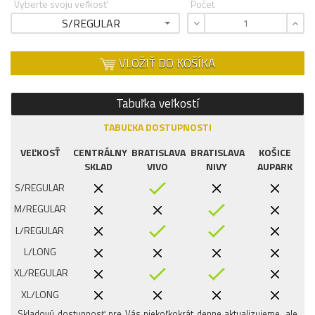
Vyberte svoju veľkosť
Počet
S/REGULAR
VLOŽIŤ DO KOŠÍKA
Tabuľka veľkostí
TABUĽKA DOSTUPNOSTI
VEĽKOSŤ
CENTRÁLNY
BRATISLAVA
BRATISLAVA
KOŠICE
SKLAD
VIVO
NIVY
AUPARK
S/REGULAR
M/REGULAR
L/REGULAR
L/LONG
XL/REGULAR
XL/LONG
Skladovú dostupnosť pre Vás niekoľkokrát denne aktualizujeme, ale