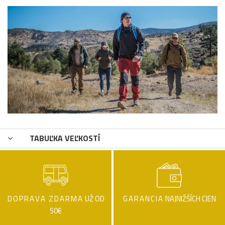
TABUĽKA VEĽKOSTÍ
DOPRAVA ZDARMA
UŽ OD
GARANCIA
NAJNIŽŠÍCH CIEN
50€