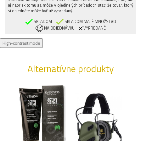
XXL/REGULAR
aj napriek tomu sa môže v ojedinelých prípadoch stať, že tovar, ktorý
3XL/REGULAR
si objednáte môže byť už vypredaný.
SKLADOM
SKLADOM MALÉ MNOŽSTVO
NA OBJEDNÁVKU
VYPREDANÉ
High-contrast mode
Alternatívne produkty