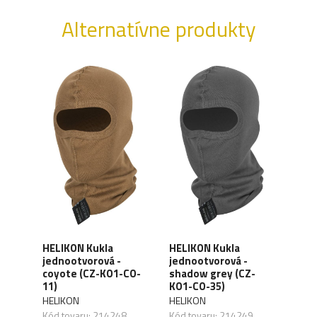
Alternatívne produkty
l
HELIKON Kukla
HELIKON Kukla
HEL
jednootvorová -
jednootvorová -
jedn
BBW-
coyote (CZ-KO1-CO-
shadow grey (CZ-
gre
11)
KO1-CO-35)
02)
HELIKON
HELIKON
HELI
Kód tovaru: 214248
Kód tovaru: 214249
Kód 