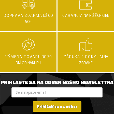
DOPRAVA ZDARMA
UŽ OD
GARANCIA
NAJNIŽŠÍCH CIEN
50€
VÝMENA TOVARU
DO 30
ZÁRUKA 2 ROKY .
AJ NA
DNÍ OD NÁKUPU
ZBRANE
PRIHLÁSTE SA NA ODBER NÁŠHO NEWSLETTRA
Prihlásiť sa na odber