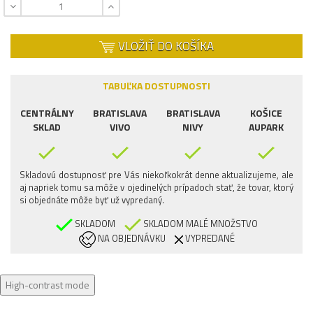
VLOŽIŤ DO KOŠÍKA
TABUĽKA DOSTUPNOSTI
CENTRÁLNY
BRATISLAVA
BRATISLAVA
KOŠICE
SKLAD
VIVO
NIVY
AUPARK
Skladovú dostupnosť pre Vás niekoľkokrát denne aktualizujeme, ale
aj napriek tomu sa môže v ojedinelých prípadoch stať, že tovar, ktorý
si objednáte môže byť už vypredaný.
SKLADOM
SKLADOM MALÉ MNOŽSTVO
NA OBJEDNÁVKU
VYPREDANÉ
High-contrast mode