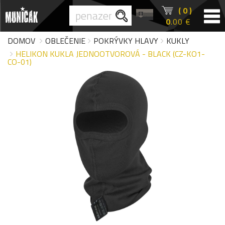
( 0 )
0
.00 €
DOMOV
OBLEČENIE
POKRÝVKY HLAVY
KUKLY
HELIKON KUKLA JEDNOOTVOROVÁ - BLACK (CZ-KO1-
CO-01)