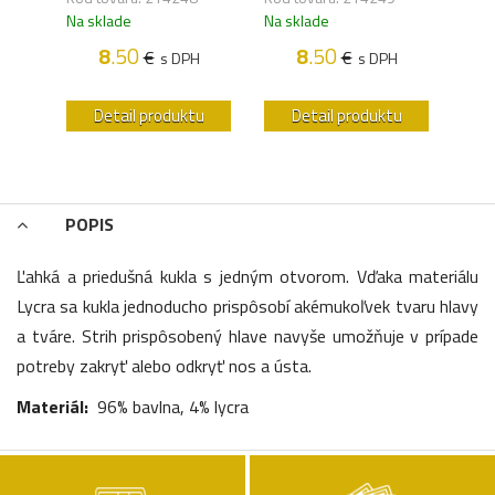
Na sklade
Na sklade
Na s
8
.50
8
.50
€
€
H
s DPH
s DPH
u
Detail produktu
Detail produktu
POPIS
Ľahká a priedušná kukla s jedným otvorom. Vďaka materiálu
Lycra sa kukla jednoducho prispôsobí akémukoľvek tvaru hlavy
a tváre. Strih prispôsobený hlave navyše umožňuje v prípade
potreby zakryť alebo odkryť nos a ústa.
Materiál:
96% bavlna, 4% lycra