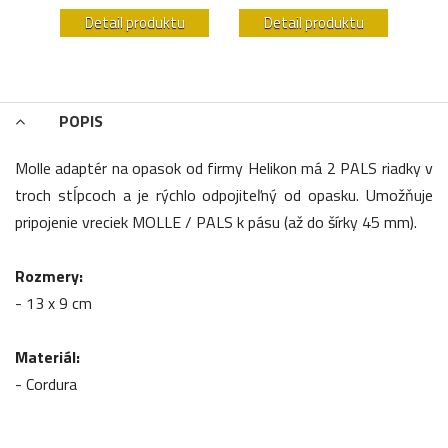
u
Detail produktu
Detail produktu
POPIS
Molle adaptér na opasok od firmy Helikon má 2 PALS riadky v
troch stĺpcoch a je rýchlo odpojiteľný od opasku. Umožňuje
pripojenie vreciek MOLLE / PALS k pásu (až do šírky 45 mm).
Rozmery:
- 13 x 9 cm
Materiál:
- Cordura