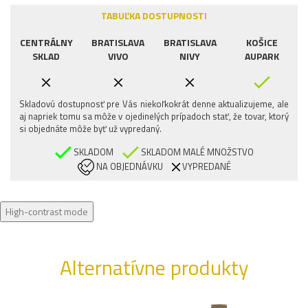
TABUĽKA DOSTUPNOSTI
CENTRÁLNY
BRATISLAVA
BRATISLAVA
KOŠICE
SKLAD
VIVO
NIVY
AUPARK
Skladovú dostupnosť pre Vás niekoľkokrát denne aktualizujeme, ale
aj napriek tomu sa môže v ojedinelých prípadoch stať, že tovar, ktorý
si objednáte môže byť už vypredaný.
SKLADOM
SKLADOM MALÉ MNOŽSTVO
NA OBJEDNÁVKU
VYPREDANÉ
High-contrast mode
Alternatívne produkty