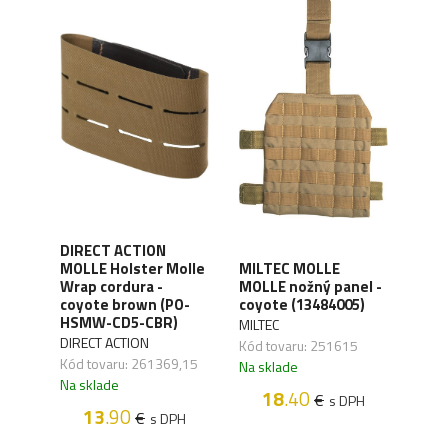
DIRECT ACTION
DIR
fire
MOLLE Holster Molle
MILTEC MOLLE
plat
Wrap cordura -
MOLLE nožný panel -
Moll
coyote brown (PO-
coyote (13484005)
bla
HSMW-CD5-CBR)
CD5
MILTEC
DIRECT ACTION
DIRE
Kód tovaru: 251615
Kód tovaru: 261369,15
Kód 
Na sklade
Na sklade
Na s
18
.40
€
s DPH
13
.90
€
s DPH
PH