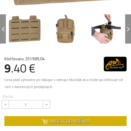
Kód tovaru: 251989,04
9
.40 €
Cena platí výhradne pri nákupe v eshope Muničák.sk a môže sa odlišovať od
cien v kamenných predajniach.
Počet
VLOŽIŤ DO KOŠÍKA