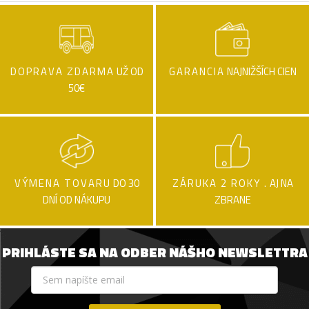
DOPRAVA ZDARMA
UŽ OD
GARANCIA
NAJNIŽŠÍCH CIEN
50€
VÝMENA TOVARU
DO 30
ZÁRUKA 2 ROKY .
AJ NA
DNÍ OD NÁKUPU
ZBRANE
PRIHLÁSTE SA NA ODBER NÁŠHO NEWSLETTRA